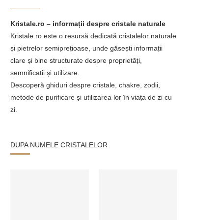
Kristale.ro – informații despre cristale naturale
Kristale.ro este o resursă dedicată cristalelor naturale
și pietrelor semiprețioase, unde găsești informații
clare și bine structurate despre proprietăți,
semnificații și utilizare.
Descoperă ghiduri despre cristale, chakre, zodii,
metode de purificare și utilizarea lor în viața de zi cu
zi.
DUPA NUMELE CRISTALELOR