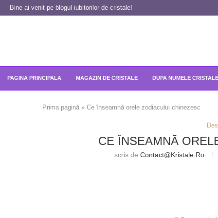
Bine ai venit pe blogul iubitorilor de cristale!
PAGINA PRINCIPALA
MAGAZIN DE CRISTALE
DUPA NUMELE CRISTAL
Prima pagină
»
Ce înseamnă orele zodiacului chinezesc
Des
CE ÎNSEAMNĂ OREL
scris de
Contact@kristale.ro