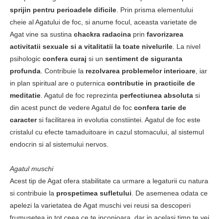
sprijin pentru perioadele dificile
. Prin prisma elementului
cheie al Agatului de foc, si anume focul, aceasta varietate de
Agat vine sa sustina
chackra radacina
prin
favorizarea
activitatii sexuale si a vitalitatii la toate nivelurile
. La nivel
psihologic
confera curaj
si un
sentiment de siguranta
profunda
. Contribuie la
rezolvarea problemelor interioare
, iar
in plan spiritual are o puternica
contributie in practicile de
meditatie
. Agatul de foc reprezinta
perfectiunea absoluta
si
din acest punct de vedere Agatul de foc
confera tarie de
caracter
si facilitarea in evolutia constiintei. Agatul de foc este
cristalul cu efecte tamaduitoare in cazul stomacului, al sistemul
endocrin si al sistemului nervos.
Agatul muschi
Acest tip de Agat ofera stabilitate ca urmare a legaturii cu natura
si contribuie la
prospetimea sufletului
. De asemenea odata ce
apelezi la varietatea de Agat muschi vei reusi sa descoperi
frumusetea in tot ceea ce te inconjoara, dar in acelasi timp te vei