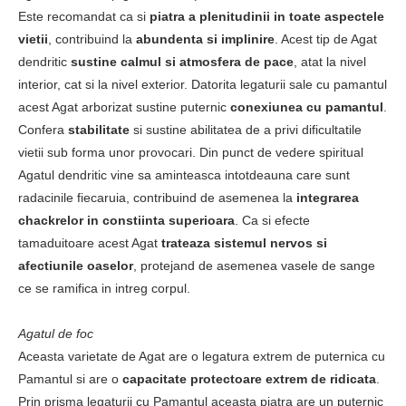
Este recomandat ca si
piatra a plenitudinii in toate aspectele
vietii
, contribuind la
abundenta si implinire
. Acest tip de Agat
dendritic
sustine calmul si atmosfera de pace
, atat la nivel
interior, cat si la nivel exterior. Datorita legaturii sale cu pamantul
acest Agat arborizat sustine puternic
conexiunea cu pamantul
.
Confera
stabilitate
si sustine abilitatea de a privi dificultatile
vietii sub forma unor provocari. Din punct de vedere spiritual
Agatul dendritic vine sa aminteasca intotdeauna care sunt
radacinile fiecaruia, contribuind de asemenea la
integrarea
chackrelor in constiinta superioara
. Ca si efecte
tamaduitoare acest Agat
trateaza sistemul nervos si
afectiunile oaselor
, protejand de asemenea vasele de sange
ce se ramifica in intreg corpul.
Agatul de foc
Aceasta varietate de Agat are o legatura extrem de puternica cu
Pamantul si are o
capacitate protectoare extrem de ridicata
.
Prin prisma legaturii cu Pamantul aceasta piatra are un puternic