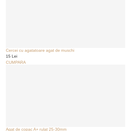
Cercei cu agatatoare agat de muschi
15 Lei
CUMPARA
Agat de copac A+ rulat 25-30mm