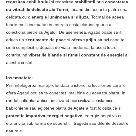
regasirea echilibrului
si regasirea
stabilitatii
prin
conectarea
cu vibratiile delicate ale Terrei
, facand din aceasta piatra una
delicata cu o
energie luminoasa si difuza
. Tocmai de aceea
foarte multi incepatori in energia cristalelor incep prin a
colectiona pietre cu Agatul. De asemenea, Agatul poate sa iti
aduca un
sentimente de pace
si
ofera sprijin
atunci cand te
simti complesit si depasit de viata moderna, la acest lucru
contribuind
vibratiile blande si ritmul constant de energiei
al
acestui cristal.
Insemnatate:
Prin intelegerea mai aprofundata a istoriei si lectiilor pe care le
ofera Agatul poti sa te conectezi mai bine cu aceasta piatra. In
randul culturilor antice, incluzand aici civilizatiile islamice,
babiloniene sau egiptene piatra de Agate a fost folosita ca si
protectie impotriva energiei negative
, energie negativa ce
era privita sub forma de superstitii, tragedii sau diferite dezastre
naturale.