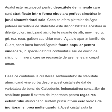
Agatul este recunoscut pentru
depozitele de minerale
care
sunt
stratificate intr-o forma ciruclara perfect simetrica in
jurul circumferintei sale
. Ceea ce ofera pietrelor de Agat
puterea incredibila de stabilitate este disponibilitatea acestora in
diferite culori, incluzand aici diferite nuante de alb, mov, negru,
gri, roz, rosu, galben sau chiar maro. Agatele apartin familiei de
Cuart, acest lucru facand Agatele
foarte popular pentru
vindecare
, in special datorita continutului sau de dioxid de
siliciu, un mineral care se regaseste de asemenea in corpul
uman.
Ceea ce contribuie la cresterea sentimentelor de stabilitate
atunci cand vine vorba despre acest cristal este dat de
varietatea de benzi de Calcedonie. Imbunatatirea senzatiilor de
stabilitate poate fi extrem de importanta pentru
regasirea
echilibrului
atunci cand suntem prinsi intr-un
cerc vicios de
ingrijorari si prea multe ganduri
. Acest cristal ajuta la