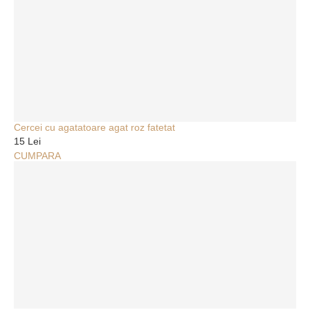
Cercei cu agatatoare agat roz fatetat
15 Lei
CUMPARA