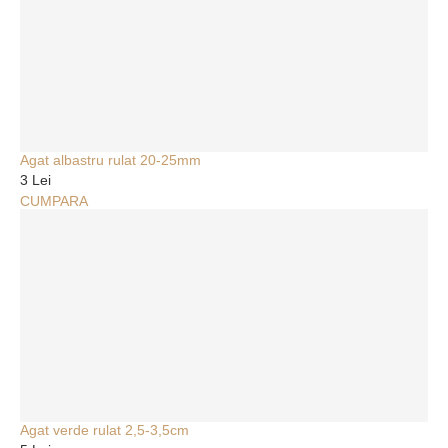
Agat albastru rulat 20-25mm
3 Lei
CUMPARA
Agat verde rulat 2,5-3,5cm