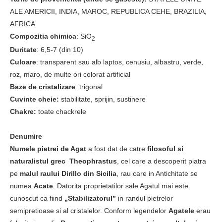
ALE AMERICII, INDIA, MAROC, REPUBLICA CEHE, BRAZILIA,
AFRICA
Compozitia chimica
: SiO
2
Duritate
: 6,5-7 (din 10)
Culoare
: transparent sau alb laptos, cenusiu, albastru, verde,
roz, maro, de multe ori colorat artificial
Baze de cristalizare
: trigonal
Cuvinte cheie:
stabilitate, sprijin, sustinere
Chakre:
toate chackrele
Denumire
Numele pietrei de Agat
a fost dat de catre
filosoful si
naturalistul grec Theophrastus
, cel care a descoperit piatra
pe
malul raului Dirillo din Sicilia
, rau care in Antichitate se
numea
Acate
. Datorita proprietatilor sale Agatul mai este
cunoscut ca fiind
„Stabilizatorul”
in randul pietrelor
semipretioase si al cristalelor. Conform legendelor
Agatele
erau