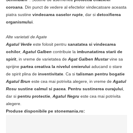
coroana
. Din punct de vedere al efectelor vindecatoare aceasta
piatra sustine
vindecarea oaselor rupte
, dar si
detoxifierea
organismului
.
Alte varietati de Agate
Agatul Verde
este folosit pentru
sanatatea si vindecarea
ochilor
,
Agatul Galben
contribuie la
imbunatatirea starii de
spirit
, in vreme de varietatea de
Agat Galben Mustar
vine sa
sprijine
partea creativa la nivelul creierului
aducand o stare
de spirit plina de
inventivitate
. Ca si
talisman pentru bogatie
Agatul Brun
este cea mai potrivita alegere, in vreme de
Agatul
Rosu
sustine calmul si pacea
.
Pentru sustinerea curajului
,
dar si
pentru protectie
,
Agatul Negru
este cea mai potrivita
alegere.
Produse disponibile pe stonemania.ro: