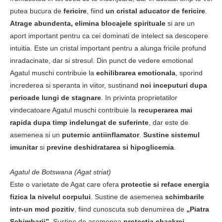
putea bucura de
fericire
, fiind
un cristal aducator de fericire
.
Atrage abundenta, elimina blocajele spirituale
si are un
aport important pentru ca cei dominati de intelect sa descopere
intuitia. Este un cristal important pentru a alunga fricile profund
inradacinate, dar si stresul. Din punct de vedere emotional
Agatul muschi contribuie la
echilibrarea emotionala
, sporind
increderea si speranta in viitor, sustinand
noi inceputuri dupa
perioade lungi de stagnare
. In privinta proprietatilor
vindecatoare Agatul muschi contribuie la
recuperarea mai
rapida dupa timp indelungat de suferinte
, dar este de
asemenea si un
puternic antiinflamator
.
Sustine sistemul
imunitar
si
previne deshidratarea si hipoglicemia
.
Agatul de Botswana (Agat striat)
Este o varietate de Agat care ofera
protectie si reface energia
fizica la nivelul corpului
. Sustine de asemenea
schimbarile
intr-un mod pozitiv
, fiind cunoscuta sub denumirea de
„Piatra
Schimbarii”
. Sustine de asemenea
protectia chackrei