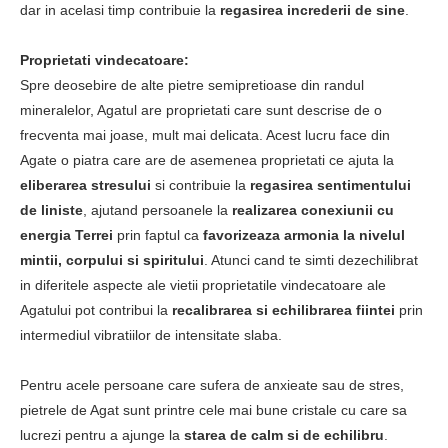
dar in acelasi timp contribuie la
regasirea increderii de sine
.
Proprietati vindecatoare:
Spre deosebire de alte pietre semipretioase din randul
mineralelor, Agatul are proprietati care sunt descrise de o
frecventa mai joase, mult mai delicata. Acest lucru face din
Agate o piatra care are de asemenea proprietati ce ajuta la
eliberarea stresului
si contribuie la
regasirea sentimentului
de liniste
, ajutand persoanele la
realizarea conexiunii cu
energia Terrei
prin faptul ca
favorizeaza armonia la nivelul
mintii, corpului si spiritului
. Atunci cand te simti dezechilibrat
in diferitele aspecte ale vietii proprietatile vindecatoare ale
Agatului pot contribui la
recalibrarea si echilibrarea fiintei
prin
intermediul vibratiilor de intensitate slaba.
Pentru acele persoane care sufera de anxieate sau de stres,
pietrele de Agat sunt printre cele mai bune cristale cu care sa
lucrezi pentru a ajunge la
starea de calm si de echilibru
.