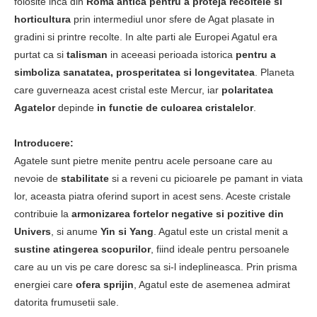
folosite inca din
Roma antica
pentru a proteja recoltele si
horticultura
prin intermediul unor sfere de Agat plasate in
gradini si printre recolte. In alte parti ale Europei Agatul era
purtat ca si
talisman
in aceeasi perioada istorica
pentru a
simboliza sanatatea, prosperitatea si longevitatea
. Planeta
care guverneaza acest cristal este Mercur, iar
polaritatea
Agatelor
depinde
in functie de culoarea cristalelor
.
Introducere:
Agatele sunt pietre menite pentru acele persoane care au
nevoie de
stabilitate
si a reveni cu picioarele pe pamant in viata
lor, aceasta piatra oferind suport in acest sens. Aceste cristale
contribuie la
armonizarea fortelor negative si pozitive din
Univers
, si anume
Yin si Yang
. Agatul este un cristal menit a
sustine atingerea scopurilor
, fiind ideale pentru persoanele
care au un vis pe care doresc sa si-l indeplineasca. Prin prisma
energiei care
ofera sprijin
, Agatul este de asemenea admirat
datorita frumusetii sale.