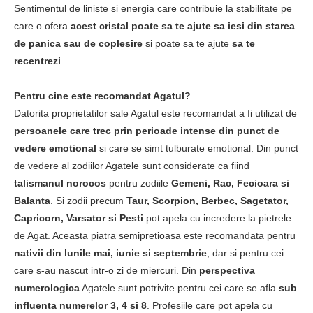
Sentimentul de liniste si energia care contribuie la stabilitate pe
care o ofera
acest cristal poate sa te ajute sa iesi din starea
de panica sau de coplesire
si poate sa te ajute
sa te
recentrezi
.
Pentru cine este recomandat Agatul?
Datorita proprietatilor sale Agatul este recomandat a fi utilizat de
persoanele care trec prin perioade intense din punct de
vedere emotional
si care se simt tulburate emotional. Din punct
de vedere al zodiilor Agatele sunt considerate ca fiind
talismanul norocos
pentru zodiile
Gemeni, Rac, Fecioara si
Balanta
. Si zodii precum
Taur, Scorpion, Berbec, Sagetator,
Capricorn, Varsator si Pesti
pot apela cu incredere la pietrele
de Agat. Aceasta piatra semipretioasa este recomandata pentru
nativii din lunile mai, iunie si septembrie
, dar si pentru cei
care s-au nascut intr-o zi de miercuri. Din
perspectiva
numerologica
Agatele sunt potrivite pentru cei care se afla
sub
influenta numerelor 3, 4 si 8
. Profesiile care pot apela cu