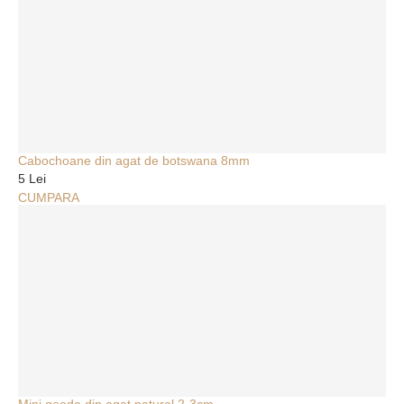
Cabochoane din agat de botswana 8mm
5 Lei
CUMPARA
Mini geoda din agat natural 2-3cm