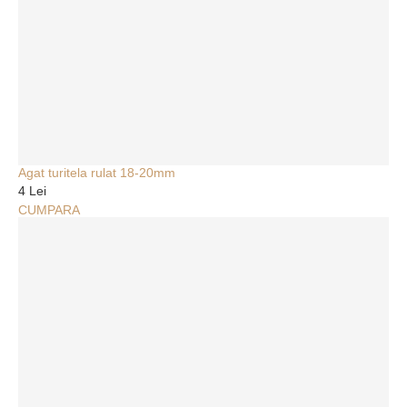
Agat turitela rulat 18-20mm
4 Lei
CUMPARA