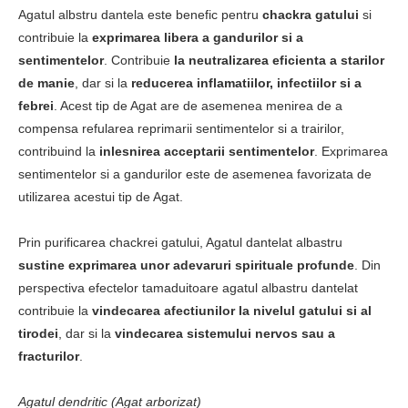
Agatul albstru dantela este benefic pentru
chackra gatului
si
contribuie la
exprimarea libera a gandurilor si a
sentimentelor
. Contribuie
la neutralizarea eficienta a starilor
de manie
, dar si la
reducerea inflamatiilor, infectiilor si a
febrei
. Acest tip de Agat are de asemenea menirea de a
compensa refularea reprimarii sentimentelor si a trairilor,
contribuind la
inlesnirea acceptarii sentimentelor
. Exprimarea
sentimentelor si a gandurilor este de asemenea favorizata de
utilizarea acestui tip de Agat.
Prin purificarea chackrei gatului, Agatul dantelat albastru
sustine exprimarea unor adevaruri spirituale profunde
. Din
perspectiva efectelor tamaduitoare agatul albastru dantelat
contribuie la
vindecarea afectiunilor la nivelul gatului si al
tirodei
, dar si la
vindecarea sistemului nervos sau a
fracturilor
.
Agatul dendritic (Agat arborizat)