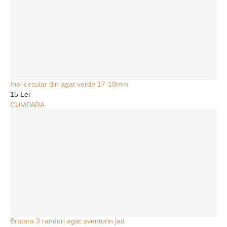
Inel circular din agat verde 17-18mm
15 Lei
CUMPARA
Bratara 3 randuri agat aventurin jad