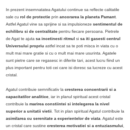
In prezent insemnatatea Agatului continue sa reflecte calitatile
sale cu
rol de protectie
prin
ancorarea la planeta Pamant
.
Astfel Agatul vine sa sprijine si sa impulsioneze
sentimentul de
echilibru si de centralitate
pentru fiecare persoana. Pietrele
de Agat te ajuta
sa incetinesti ritmul
si
sa iti gasesti centrul
Universului propriu
astfel incat sa te poti misca in viata cu o
mult mai mare gratie si cu o mult mai mare usurinta. Agatele
sunt pietre care se regasesc in diferite tari, acest lucru fiind un
plus important pentru toti cei care isi doresc sa lucreze cu acest
cristal.
Agatul contribuie semnificativ la
cresterea concentrarii si a
capacitatilor analitice
, iar in planul spiritual acest cristal
contribuie la
marirea constiintei si intelegerea la nivel
superior a unitatii vietii
. Tot in plan spiritual Agatul contribuie la
asimilarea cu serenitate a experientelor de viata
. Agatul este
un cristal care sustine
cresterea motivatiei
si a entuziasmului
,