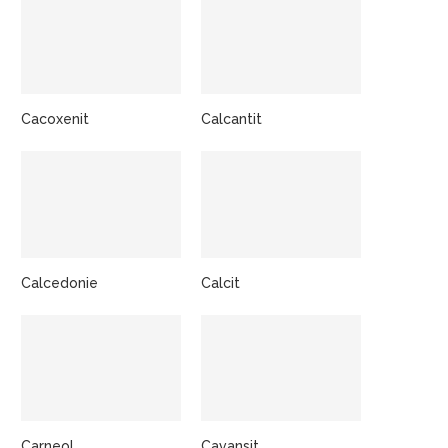
Cacoxenit
Calcantit
Calcedonie
Calcit
Carneol
Cavansit