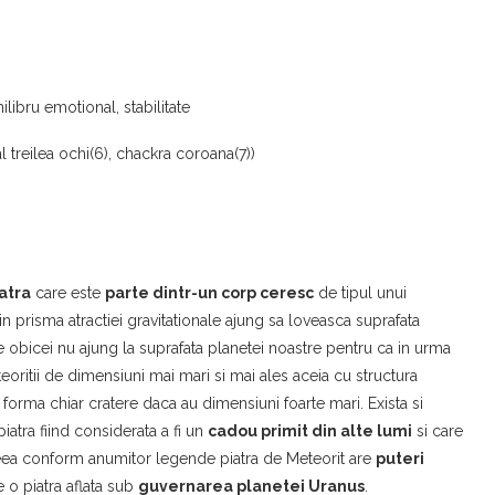
ibru emotional, stabilitate
l treilea ochi(6), chackra coroana(7))
atra
care este
parte dintr-un corp ceresc
de tipul unui
n prisma atractiei gravitationale ajung sa loveasca suprafata
de obicei nu ajung la suprafata planetei noastre pentru ca in urma
teoritii de dimensiuni mai mari si mai ales aceia cu structura
forma chiar cratere daca au dimensiuni foarte mari. Exista si
iatra fiind considerata a fi un
cadou primit din alte lumi
si care
eea conform anumitor legende piatra de Meteorit are
puteri
e o piatra aflata sub
guvernarea planetei Uranus
.