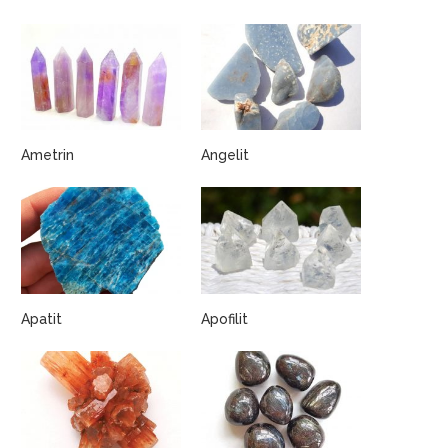
Ametrin
Angelit
Apatit
Apofilit