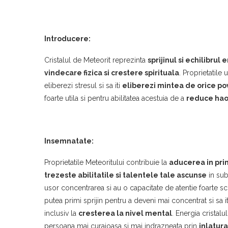
Introducere:
Cristalul de Meteorit reprezinta
sprijinul si echilibrul
vindecare fizica si crestere spirituala
. Proprietatile 
eliberezi stresul si sa iti
eliberezi mintea de orice po
foarte utila si pentru abilitatea acestuia de a
reduce haos
Insemnatate:
Proprietatile Meteoritului contribuie la
aducerea in pri
trezeste abilitatile si talentele tale ascunse
in sub
usor concentrarea si au o capacitate de atentie foarte scur
putea primi sprijin pentru a deveni mai concentrat si sa it
inclusiv la
cresterea la nivel mental
. Energia cristal
persoana mai curajoasa si mai indrazneata prin
inlatura