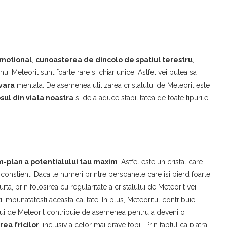
 emotional
,
cunoasterea de dincolo de spatiul terestru
,
unui Meteorit sunt foarte rare si chiar unice. Astfel vei putea sa
vara
mentala. De asemenea utilizarea cristalului de Meteorit este
ul din viata noastra
si de a aduce stabilitatea de toate tipurile.
m-plan a potentialului tau maxim
. Astfel este un cristal care
constient. Daca te numeri printre persoanele care isi pierd foarte
ta, prin folosirea cu regularitate a cristalului de Meteorit vei
i imbunatatesti aceasta calitate. In plus, Meteoritul contribuie
ului de Meteorit contribuie de asemenea pentru a deveni o
rea fricilor
, inclusiv a celor mai grave fobii. Prin faptul ca piatra