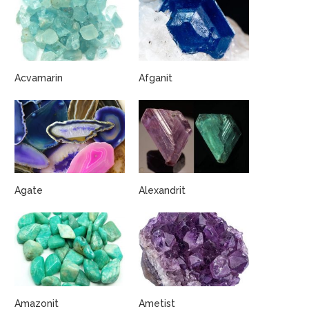
Acvamarin
Afganit
Agate
Alexandrit
Amazonit
Ametist