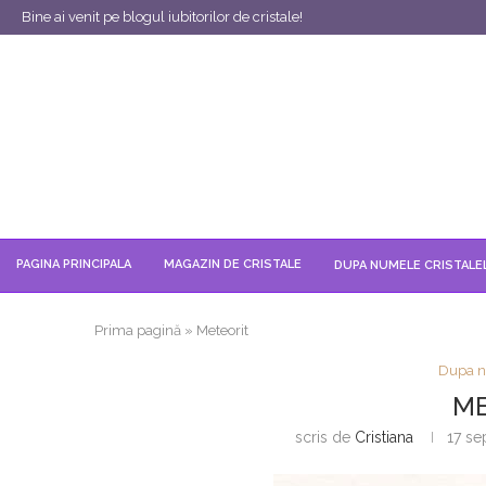
Bine ai venit pe blogul iubitorilor de cristale!
PAGINA PRINCIPALA
MAGAZIN DE CRISTALE
DUPA NUMELE CRISTALE
Prima pagină
»
Meteorit
Dupa n
ME
scris de
Cristiana
17 se