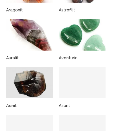
Aragonit
Astrofilit
Auralit
Aventurin
Axinit
Azurit