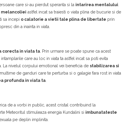
rsoane care si-au pierdut speranta si la
intarirea mentalului
.
 melancoliei
astfel incat sa traiesti o viata plina de bucurie si de
ti sa incepi
o calatorie a vietii tale plina de libertate
prin
resc din a inainta in viata.
a corecta in viata ta
. Prin urmare se poate spune ca acest
intamplarile care au loc in viata ta astfel incat sa poti evita
ta. La nivelul corpului emotional vei beneficia de
stabilizarea si
 o multime de ganduri care te perturba si o galagie fara rost in viata
a profunda in viata ta
.
a de a vorbi in public, acest cristal contribuind la
arte Meteoritul stimuleaza energia Kundalini si
imbunatateste
sexuala pe deplin implinita.