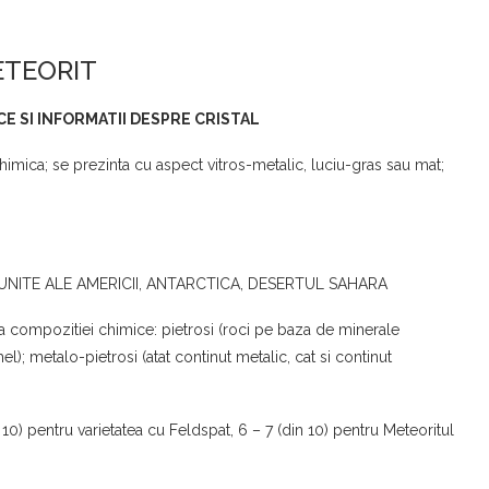
TEORIT
E SI INFORMATII
DESPRE CRISTAL
chimica; se prezinta cu aspect vitros-metalic, luciu-gras sau mat;
UNITE ALE AMERICII, ANTARCTICA, DESERTUL SAHARA
za compozitiei chimice: pietrosi (roci pe baza de minerale
hel); metalo-pietrosi (atat continut metalic, cat si continut
 10) pentru varietatea cu Feldspat, 6 – 7 (din 10) pentru Meteoritul