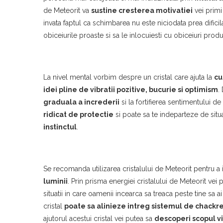
de Meteorit va
sustine cresterea motivatiei
vei primi
invata faptul ca schimbarea nu este niciodata prea dificila 
obiceiurile proaste si sa le inlocuiesti cu obiceiuri produ
La nivel mental vorbim despre un cristal care ajuta la
cu
idei pline de vibratii pozitive, bucurie si optimism
.
graduala a increderii
si la fortifierea sentimentului 
ridicat de protectie
si poate sa te indeparteze de situa
instinctul
.
Se recomanda utilizarea cristalului de Meteorit pentru a i
luminii
. Prin prisma energiei cristalului de Meteorit vei p
situatii in care oamenii incearca sa treaca peste tine sa 
cristal
poate sa alinieze intreg sistemul de chackr
ajutorul acestui cristal vei putea sa
descoperi scopul vi