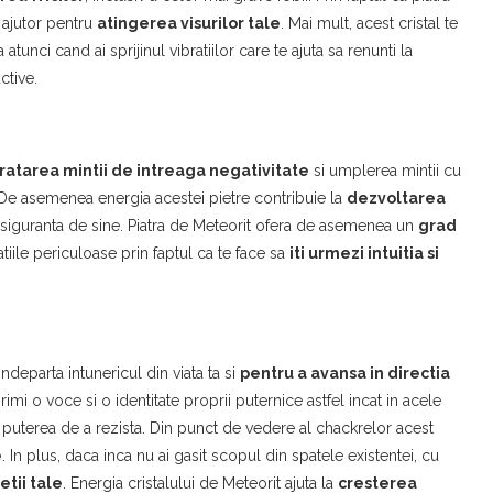
 ajutor pentru
atingerea visurilor tale
. Mai mult, acest cristal te
atunci cand ai sprijinul vibratiilor care te ajuta sa renunti la
ctive.
ratarea mintii de intreaga negativitate
si umplerea mintii cu
 De asemenea energia acestei pietre contribuie la
dezvoltarea
de siguranta de sine. Piatra de Meteorit ofera de asemenea un
grad
tiile periculoase prin faptul ca te face sa
iti urmezi intuitia si
ndeparta intunericul din viata ta si
pentru a avansa in directia
rimi o voce si o identitate proprii puternice astfel incat in acele
ai puterea de a rezista. Din punct de vedere al chackrelor acest
e
. In plus, daca inca nu ai gasit scopul din spatele existentei, cu
etii tale
. Energia cristalului de Meteorit ajuta la
cresterea