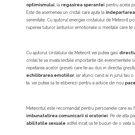
optimismului
, la
regasirea sperantei
pentru acele pe
Este de asemenea un cristal care ajuta la
indepartarea
serenitate. Cu ajutorul energiei cristalului de Meteorit po
ruperea tuturor lanturilor emotionale si mentale care te op
Cu ajutorul cirstalului de Meteorit vei putea gasi
directi
cristal te va invata lectiile importante din evenimentele si 
repetarea acelor greseli care te-au dus in directia gresi
echilibrarea emotiilor
, iar atunci cand ai in jurul tau
ta, vei putea sa te eliberezi pentru a aduce din nou
pace
Meteoritul este recomandat pentru persoanele care au fric
imbunatatirea comunicarii si oratoriei
. Pe de alta p
abilitatile sexuale
astfel incat sa te bucuri de o viata 