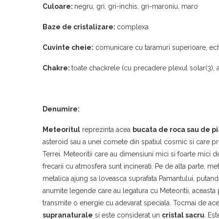
Culoare:
negru, gri, gri-inchis, gri-maroniu, maro
Baze de cristalizare:
complexa
Cuvinte cheie:
comunicare cu taramuri superioare, echil
Chakre:
toate chackrele (cu precadere plexul solar(3), a
Denumire:
Meteoritul
reprezinta acea
bucata de roca sau de pi
asteroid sau a unei comete din spatiul cosmic si care pri
Terrei. Meteoritii care au dimensiuni mici si foarte mici 
frecarii cu atmosfera sunt incinerati. Pe de alta parte, me
metalica ajung sa loveasca suprafata Pamantului, putand 
anumite legende care au legatura cu Meteoritii, aceasta p
transmite o energie cu adevarat speciala. Tocmai de ac
supranaturale
si este considerat un
cristal sacru
. Est