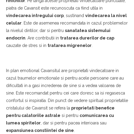
rinichilor
. Pe langa aceste proprietati vindecatoare punctuale,
piatra de Cavansit este recunoscuta ca fiind utila in
vindecarea intregului corp
, sustinand
vindecarea la nivel
celular
. Este de asemenea recomandata in cazul problemelor
la nivelul dintilor, dar si pentru
sanatatea sistemului
endocrin
. Are contributii in
tratarea durerilor de cap
cauzate de stres si in
tratarea migrenelor
.
In plan emotional Cavansitul are proprietati vindecatoare in
cazul traumelor emotionale si pentru acele persoane care au
dificultati in a gasi increderea de sine si a vedea valoarea de
sine. Este recomandat pentru cei care doresc sa isi regasesca
confortul si inspiratia. Din punct de vedere spiritual proprietatile
cristalului de Cavansit se refera la
proprietati benefice
pentru calatoriile astrale
si pentru
comunicarea cu
lumea spiritelor
, dar si pentru pacea interioara sau
expansiunea constiintei de sine
.