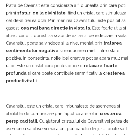
Piatra de Cavansit este considerata a fi o unealta prin care poti
primi
sfaturi de la divinitate
, fiind un cristal care stimuleaza
cel de-al treilea ochi. Prin menirea Cavansitului este posibil sa
gasesti
cea mai buna directie in viata ta
. Este foarte utila si
atunci cand iti doresti sa scapi de ezitari si de indecizie in viata.
Cavansitul poate sa vindece si la nivel mental prin
tratarea
sentimentelor negative
si readucerea mintii intr-o stare
pozitiva. In consecinta, noile idei creative pot sa apara mult mai
usor. Este un cristal care poate aduce o
relaxare foarte
profunda
si care poate contribuie semnificativ la
cresterea
productivitatii
.
Cavansitul este un cristal care imbunateste de asemenea si
abilitatile de comunicare prin faptul ca are rol in
cresterea
perspicacitatii
. Cu ajutorul cristalului de Cavansit vei putea de
asemenea sa observi mai atent persoanele din jur si poate sa iti