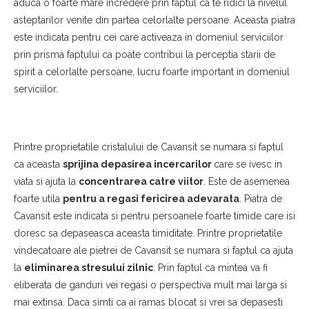
aduca o foarte mare incredere prin faptul ca te ridici la nivelul
asteptarilor venite din partea celorlalte persoane. Aceasta piatra
este indicata pentru cei care activeaza in domeniul serviciilor
prin prisma faptului ca poate contribui la perceptia starii de
spirit a celorlalte persoane, lucru foarte important in domeniul
serviciilor.
Printre proprietatile cristalului de Cavansit se numara si faptul
ca aceasta
sprijina depasirea incercarilor
care se ivesc in
viata si ajuta la
concentrarea catre viitor
. Este de asemenea
foarte utila
pentru a regasi fericirea adevarata
. Piatra de
Cavansit este indicata si pentru persoanele foarte timide care isi
doresc sa depaseasca aceasta timiditate. Printre proprietatile
vindecatoare ale pietrei de Cavansit se numara si faptul ca ajuta
la
eliminarea stresului zilnic
. Prin faptul ca mintea va fi
eliberata de ganduri vei regasi o perspectiva mult mai larga si
mai extinsa. Daca simti ca ai ramas blocat si vrei sa depasesti