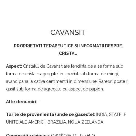
CAVANSIT
PROPRIETATI TERAPEUTICE SI INFORMATII
DESPRE
CRISTAL
Aspect:
Cristalul de Cavansit are tendinta de a se forma sub
forma de cristale agregate, in special sub forma de mingi,
avand pana la cativa centimentri in dimensiune. Rareori poate fi
gasit sub forma de agregate cu aspect de papion.
Alte denumiri:
–
Tarile de provenienta (unde se gaseste):
INDIA, STATELE
UNITE ALE AMERICII, BRAZILIA, NOUA ZEELANDA
4+
Compozitia chimica:
Ca[V
O|Si
O
] · 4H
O