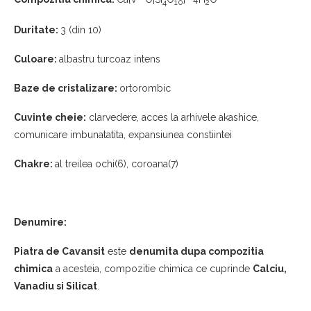
4
10
2
Duritate:
3 (din 10)
Culoare:
albastru turcoaz intens
Baze de cristalizare:
ortorombic
Cuvinte cheie:
clarvedere, acces la arhivele akashice,
comunicare imbunatatita, expansiunea constiintei
Chakre:
al treilea ochi(6), coroana(7)
Denumire:
Piatra de Cavansit
este
denumita dupa compozitia
chimica
a acesteia, compozitie chimica ce cuprinde
Calciu,
Vanadiu si Silicat
.