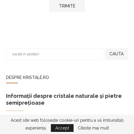
CAUTA
DESPRE KRISTALE.RO
Informații despre cristale naturale și pietre
semiprețioase
Kristale.ro – informații despre cristale naturale
Acest site web folosește cookie-uri pentru a vă îmbunătăți
Kristale.ro este o resursă dedicată cristalelor naturale și
experiența.
Accept
Citeste mai mult