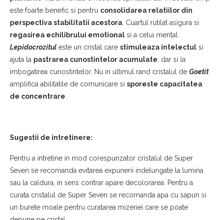
este foarte benefic si pentru
consolidarea relatiilor din
perspectiva stabilitatii acestora
. Cuartul rutilat asigura si
regasirea echilibrului emotional
si a celui mental.
Lepidocrozitul
este un cristal care
stimuleaza intelectul
si
ajuta la
pastrarea cunostintelor acumulate
, dar si la
imbogatirea cunostintelor. Nu in ultimul rand cristalul de
Goetit
amplifica abilitatile de comunicare si
sporeste capacitatea
de concentrare
.
Sugestii de intretinere:
Pentru a intretine in mod corespunzator cristalul de Super
Seven se recomanda evitarea expunerii indelungate la lumina
sau la caldura, in sens contrar apare decolorarea. Pentru a
curata cristalul de Super Seven se recomanda apa cu sapun si
un burete moale pentru curatarea mizeriei care se poate
depune pe cristal.