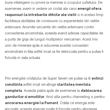
buna intelegere cu privire la menirea si scopului sufletului. De
asemenea, avem in vedere un cristal ale carui
energii ofera
raspunsuri la intrebarile dificile ale vietii
si in acelasi timp
faciliteaza abilitatea de conexiune cu experientele din vietile
anterioare. Anumite secvente din vietile anterioare contin
cunoasterea ancenstrala, aceasta avand adesea capacitatea de
a purta de grija de lungul multiplelor reincarnari. Acest mix
unic de minerale ajuta in aducerea acestei cunoasteri
ancenstrale in fata astfel incat sa fie deblocata pentru a putea fi
folosita in viata actuala.
Prin energiile cristalului de Super Seven vei putea sa iti
extinzi
constiinta
astfel incat vei atinge
claritatea mentala
completa
. Aceasta piatra ajuta de asemenea la
deblocarea
gandurilor si emotiilor
, fiind utila pentru channeling si pentru
ancorarea energiei la Pamant
. Odata ce energia este
ancorata, aceasta energie poate fi folosita pentru atingerea