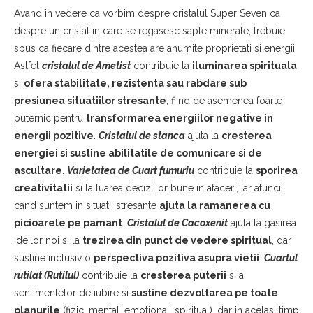
Avand in vedere ca vorbim despre cristalul Super Seven ca
despre un cristal in care se regasesc sapte minerale, trebuie
spus ca fiecare dintre acestea are anumite proprietati si energii.
Astfel
cristalul de Ametist
contribuie la
iluminarea spirituala
si
ofera stabilitate, rezistenta sau rabdare sub
presiunea situatiilor stresante
, fiind de asemenea foarte
puternic pentru
transformarea energiilor negative in
energii pozitive
.
Cristalul de stanca
ajuta la
cresterea
energiei si sustine abilitatile de comunicare si de
ascultare
.
Varietatea de Cuart fumuriu
contribuie la
sporirea
creativitatii
si la luarea deciziilor bune in afaceri, iar atunci
cand suntem in situatii stresante
ajuta la ramanerea cu
picioarele pe pamant
.
Cristalul de Cacoxenit
ajuta la gasirea
ideilor noi si la
trezirea din punct de vedere spiritual
, dar
sustine inclusiv o
perspectiva pozitiva asupra vietii
.
Cuartul
rutilat (Rutilul)
contribuie la
cresterea puterii
si a
sentimentelor de iubire si
sustine dezvoltarea pe toate
planurile
(fizic, mental, emotional, spiritual), dar in acelasi timp