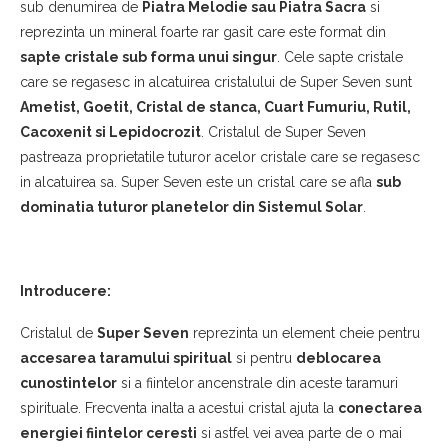
sub denumirea de
Piatra Melodie sau Piatra Sacra
si
reprezinta un mineral foarte rar gasit care este format din
sapte cristale sub forma unui singur
. Cele sapte cristale
care se regasesc in alcatuirea cristalului de Super Seven sunt
Ametist, Goetit, Cristal de stanca, Cuart Fumuriu, Rutil,
Cacoxenit si Lepidocrozit
. Cristalul de Super Seven
pastreaza proprietatile tuturor acelor cristale care se regasesc
in alcatuirea sa. Super Seven este un cristal care se afla
sub
dominatia tuturor planetelor din Sistemul Solar
.
Introducere:
Cristalul de
Super Seven
reprezinta un element cheie pentru
accesarea taramului spiritual
si pentru
deblocarea
cunostintelor
si a fiintelor ancenstrale din aceste taramuri
spirituale. Frecventa inalta a acestui cristal ajuta la
conectarea
energiei fiintelor ceresti
si astfel vei avea parte de o mai