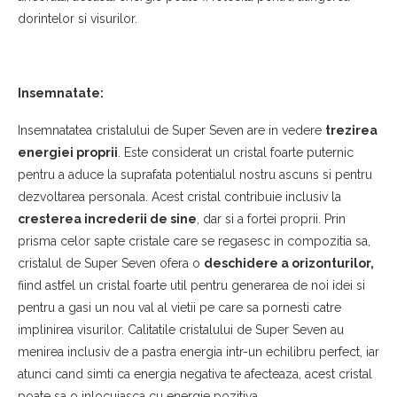
dorintelor si visurilor.
Insemnatate:
Insemnatatea cristalului de Super Seven are in vedere
trezirea
energiei proprii
. Este considerat un cristal foarte puternic
pentru a aduce la suprafata potentialul nostru ascuns si pentru
dezvoltarea personala. Acest cristal contribuie inclusiv la
cresterea increderii de sine
, dar si a fortei proprii. Prin
prisma celor sapte cristale care se regasesc in compozitia sa,
cristalul de Super Seven ofera o
deschidere a orizonturilor,
fiind astfel un cristal foarte util pentru generarea de noi idei si
pentru a gasi un nou val al vietii pe care sa pornesti catre
implinirea visurilor. Calitatile cristalului de Super Seven au
menirea inclusiv de a pastra energia intr-un echilibru perfect, iar
atunci cand simti ca energia negativa te afecteaza, acest cristal
poate sa o inlocuiasca cu energie pozitiva.