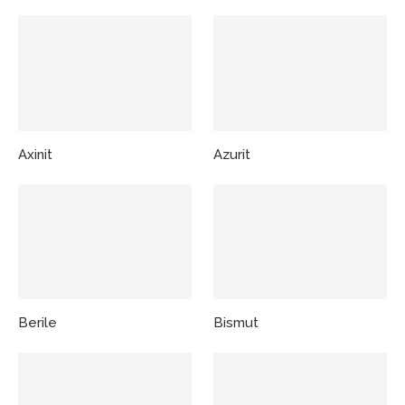
Axinit
Azurit
Berile
Bismut