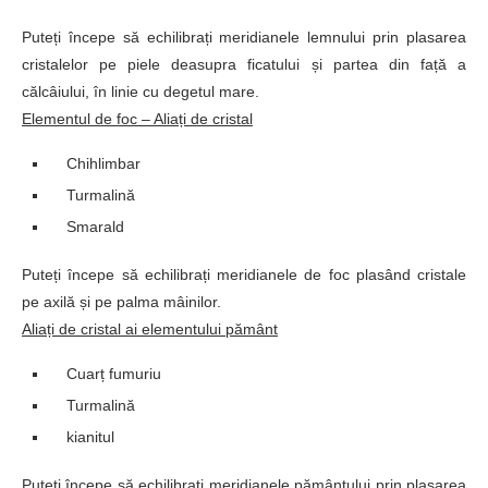
Puteți începe să echilibrați meridianele lemnului prin plasarea
cristalelor pe piele deasupra ficatului și partea din față a
călcâiului, în linie cu degetul mare.
Elementul de foc – Aliați de cristal
Chihlimbar
Turmalină
Smarald
Puteți începe să echilibrați meridianele de foc plasând cristale
pe axilă și pe palma mâinilor.
Aliați de cristal ai elementului pământ
Cuarț fumuriu
Turmalină
kianitul
Puteți începe să echilibrați meridianele pământului prin plasarea