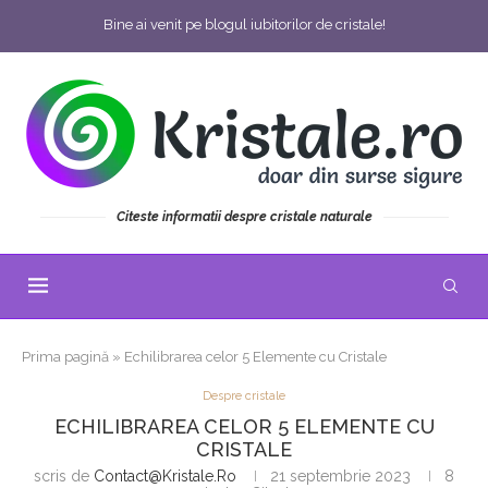
Bine ai venit pe blogul iubitorilor de cristale!
Citeste informatii despre cristale naturale
Prima pagină
»
Echilibrarea celor 5 Elemente cu Cristale
Despre cristale
ECHILIBRAREA CELOR 5 ELEMENTE CU
CRISTALE
scris de
Contact@kristale.ro
21 septembrie 2023
8