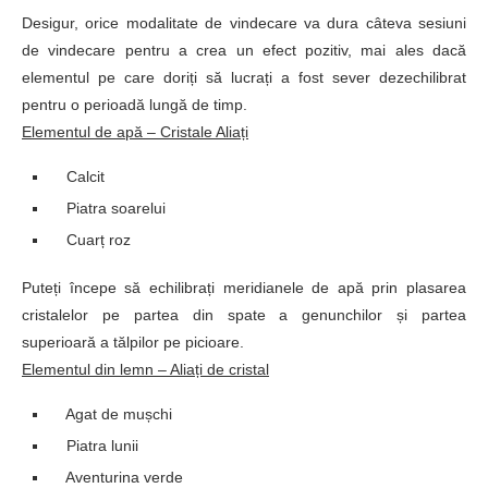
Desigur, orice modalitate de vindecare va dura câteva sesiuni
de vindecare pentru a crea un efect pozitiv, mai ales dacă
elementul pe care doriți să lucrați a fost sever dezechilibrat
pentru o perioadă lungă de timp.
Elementul de apă – Cristale Aliați
Calcit
Piatra soarelui
Cuarț roz
Puteți începe să echilibrați meridianele de apă prin plasarea
cristalelor pe partea din spate a genunchilor și partea
superioară a tălpilor pe picioare.
Elementul din lemn – Aliați de cristal
Agat de mușchi
Piatra lunii
Aventurina verde