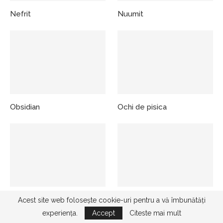
Nefrit
Nuumit
Obsidian
Ochi de pisica
Ochi de soim
Ochi de taur
Acest site web folosește cookie-uri pentru a vă îmbunătăți
experiența.
Accept
Citeste mai mult