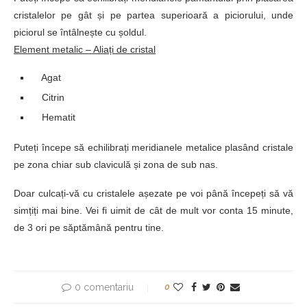
cristalelor pe gât și pe partea superioară a piciorului, unde
piciorul se întâlnește cu șoldul.
Element metalic – Aliați de cristal
Agat
Citrin
Hematit
Puteți începe să echilibrați meridianele metalice plasând cristale
pe zona chiar sub claviculă și zona de sub nas.
Doar culcați-vă cu cristalele așezate pe voi până începeți să vă
simțiți mai bine. Vei fi uimit de cât de mult vor conta 15 minute,
de 3 ori pe săptămână pentru tine.
0 comentariu
0