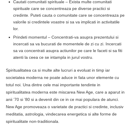
Cautati comunitati spirituale – Exista multe comunitati
spirituale care se concentreaza pe diverse practici si
credinte. Puteti cauta o comunitate care se concentreaza pe
valorile si credintele voastre si sa va implicati in activitatile
lor.
Prindeti momentul – Concentrati-va asupra prezentului si
incercati sa va bucurati de momentele de zi cu zi. Incercati
sa va concentrati asupra actiunilor pe care le faceti si sa fiti
atenti la ceea ce se intampla in jurul vostru.
Spiritualitatea ca si multe alte lucruri a evoluat in timp iar
societatea moderna ne poate aduce in fata unor elemente cu
totul noi. Una dintre cele mai importante tendinte in
spiritualitatea moderna este miscarea New Age, care a aparut in
anii ’70 si ’80 si a devenit din ce in ce mai populara de atunci.
New Age promoveaza o varietate de practici si credinte, inclusiv
meditatia, astrologia, vindecarea energetica si alte forme de
spiritualitate non-traditionala.