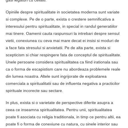
gasi legaturi cu ceilalti.
Opiniile despre spiritualitate in societatea moderna sunt variate
si complexe. Pe de o parte, exista o crestere semnificativa a
interesului pentru spiritualitate, in special in randul generatiilor
mai tinere. Oamenii cauta raspunsuri la intrebari despre sensul
vietii, conexiunea cu ceva mai mare decat ei insisi si moduri de
a face fata stresului si anxietatii. Pe de alta parte, exista si
scepticism si chiar respingere fata de conceptul de spiritualitate.
Unele persoane considera spiritualitatea ca fiind irationala sau
ca o forma de escapistism care nu abordeaza problemele reale
din lumea noastra. Altele sunt ingrijorate de exploatarea
comerciala a spiritualitatii sau de influenta negativa a practicilor
spirituale incorecte sau sectare.
In plus, exista si o varietate de perspective diferite asupra a
ceea ce inseamna spiritualitatea. Pentru unii, spiritualitatea
poate fi asociata cu religia traditionala, in timp ce pentru altii, ea
poate fi o forma de conexiune cu natura, cu sinele interior sau