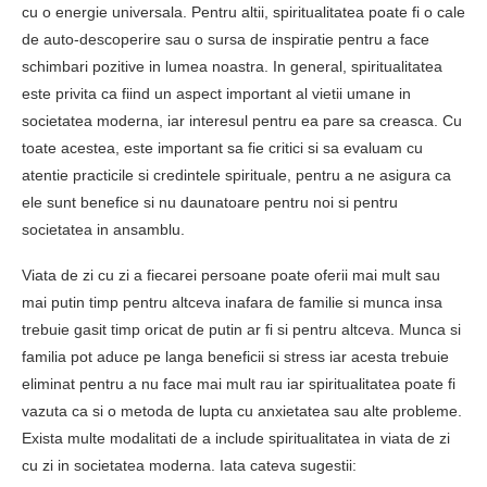
cu o energie universala. Pentru altii, spiritualitatea poate fi o cale
de auto-descoperire sau o sursa de inspiratie pentru a face
schimbari pozitive in lumea noastra. In general, spiritualitatea
este privita ca fiind un aspect important al vietii umane in
societatea moderna, iar interesul pentru ea pare sa creasca. Cu
toate acestea, este important sa fie critici si sa evaluam cu
atentie practicile si credintele spirituale, pentru a ne asigura ca
ele sunt benefice si nu daunatoare pentru noi si pentru
societatea in ansamblu.
Viata de zi cu zi a fiecarei persoane poate oferii mai mult sau
mai putin timp pentru altceva inafara de familie si munca insa
trebuie gasit timp oricat de putin ar fi si pentru altceva. Munca si
familia pot aduce pe langa beneficii si stress iar acesta trebuie
eliminat pentru a nu face mai mult rau iar spiritualitatea poate fi
vazuta ca si o metoda de lupta cu anxietatea sau alte probleme.
Exista multe modalitati de a include spiritualitatea in viata de zi
cu zi in societatea moderna. Iata cateva sugestii: