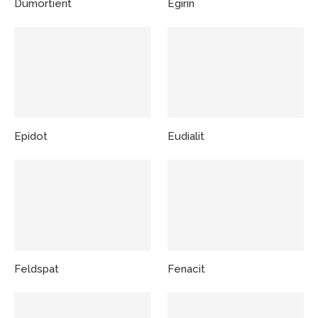
Dumortierit
Egirin
Epidot
Eudialit
Feldspat
Fenacit