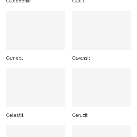
Calcedonie
Calcit
Carneol
Cavansit
Celestit
Ceruzit