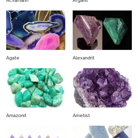
Acvamarin
Afganit
Agate
Alexandrit
Amazonit
Ametist