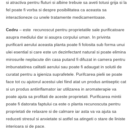
si atractiva pentru fluturi si albine trebuie sa aveti totusi grija si la
fel poate fi vorba si despre posibilitatea ca aceasta sa
interactioneze cu unele tratamente medicamentoase.
Cedru
– este recunoscut pentru proprietatile sale purificatoare
asupra mediului dar si asupra corpului uman. In privinta
purificarii aerului aceasta planta poate fi folosita sub forma unui
ulei esential si care este un dezinfectant natural si poate elimina
mirosurile neplacute din casa putand fi difuzat in camera pentru
imbunatatirea calitatii aerului sau poate fi adaugat in solutii de
curatat pentru a igieniza suprafetele. Purifcarea pielii se poate
face tot cu ajutorul acestui ulei fiind atat un produs antiseptic cat
si un produs antiinflamator iar utilizarea in aromaterapie va
poate ajuta sa profitati de aceste proprietati. Purificarea mintii
poate fi datorata faptului ca este o planta recunoscuta pentru
proprietati de relaxare si de calmare iar asta va va ajuta sa
reduceti stresul si anxietate si astfel sa atingeti o stare de liniste
interioara si de pace.