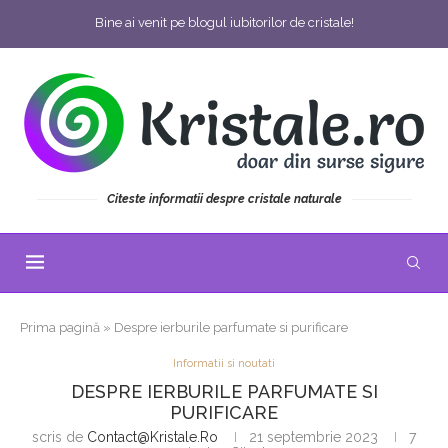
Bine ai venit pe blogul iubitorilor de cristale!
Citeste informatii despre cristale naturale
Prima pagină
»
Despre ierburile parfumate si purificare
Informatii si noutati
DESPRE IERBURILE PARFUMATE SI
PURIFICARE
scris de
Contact@kristale.ro
21 septembrie 2023
7