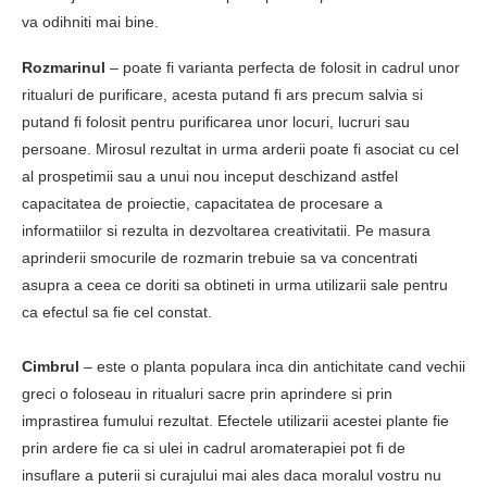
va odihniti mai bine.
Rozmarinul
– poate fi varianta perfecta de folosit in cadrul unor
ritualuri de purificare, acesta putand fi ars precum salvia si
putand fi folosit pentru purificarea unor locuri, lucruri sau
persoane. Mirosul rezultat in urma arderii poate fi asociat cu cel
al prospetimii sau a unui nou inceput deschizand astfel
capacitatea de proiectie, capacitatea de procesare a
informatiilor si rezulta in dezvoltarea creativitatii. Pe masura
aprinderii smocurile de rozmarin trebuie sa va concentrati
asupra a ceea ce doriti sa obtineti in urma utilizarii sale pentru
ca efectul sa fie cel constat.
Cimbrul
– este o planta populara inca din antichitate cand vechii
greci o foloseau in ritualuri sacre prin aprindere si prin
imprastirea fumului rezultat. Efectele utilizarii acestei plante fie
prin ardere fie ca si ulei in cadrul aromaterapiei pot fi de
insuflare a puterii si curajului mai ales daca moralul vostru nu