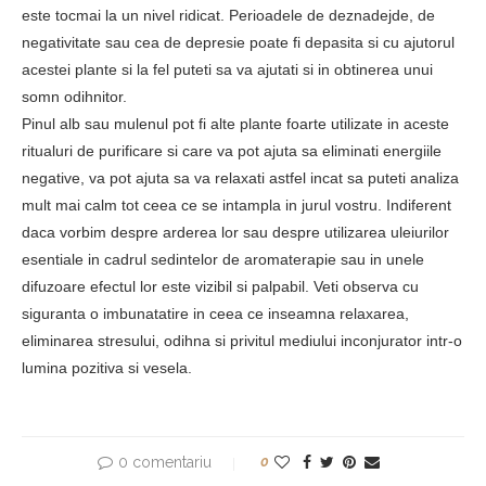
este tocmai la un nivel ridicat. Perioadele de deznadejde, de
negativitate sau cea de depresie poate fi depasita si cu ajutorul
acestei plante si la fel puteti sa va ajutati si in obtinerea unui
somn odihnitor.
Pinul alb sau mulenul pot fi alte plante foarte utilizate in aceste
ritualuri de purificare si care va pot ajuta sa eliminati energiile
negative, va pot ajuta sa va relaxati astfel incat sa puteti analiza
mult mai calm tot ceea ce se intampla in jurul vostru. Indiferent
daca vorbim despre arderea lor sau despre utilizarea uleiurilor
esentiale in cadrul sedintelor de aromaterapie sau in unele
difuzoare efectul lor este vizibil si palpabil. Veti observa cu
siguranta o imbunatatire in ceea ce inseamna relaxarea,
eliminarea stresului, odihna si privitul mediului inconjurator intr-o
lumina pozitiva si vesela.
0 comentariu
0