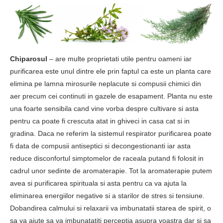
Chiparosul
– are multe proprietati utile pentru oameni iar
purificarea este unul dintre ele prin faptul ca este un planta care
elimina pe lamna mirosurile neplacute si compusii chimici din
aer precum cei continuti in gazele de esapament. Planta nu este
una foarte sensibila cand vine vorba despre cultivare si asta
pentru ca poate fi crescuta atat in ghiveci in casa cat si in
gradina. Daca ne referim la sistemul respirator purificarea poate
fi data de compusii antiseptici si decongestionanti iar asta
reduce disconfortul simptomelor de raceala putand fi folosit in
cadrul unor sedinte de aromaterapie. Tot la aromaterapie putem
avea si purificarea spirituala si asta pentru ca va ajuta la
eliminarea energiilor negative si a starilor de stres si tensiune.
Dobandirea calmului si relaxarii va imbunatatii starea de spirit, o
sa va ajute sa va imbunatatiti perceptia asupra voastra dar si sa