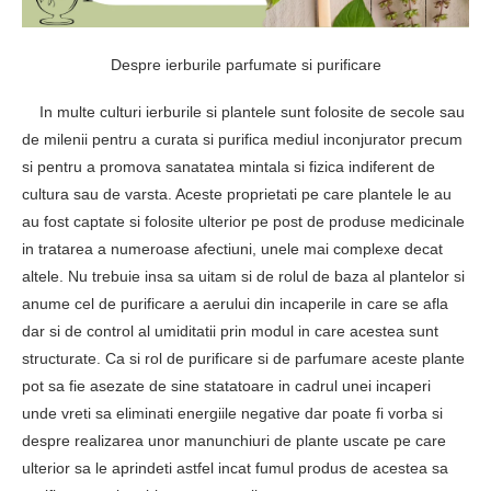
Despre ierburile parfumate si purificare
In multe culturi ierburile si plantele sunt folosite de secole sau
de milenii pentru a curata si purifica mediul inconjurator precum
si pentru a promova sanatatea mintala si fizica indiferent de
cultura sau de varsta. Aceste proprietati pe care plantele le au
au fost captate si folosite ulterior pe post de produse medicinale
in tratarea a numeroase afectiuni, unele mai complexe decat
altele. Nu trebuie insa sa uitam si de rolul de baza al plantelor si
anume cel de purificare a aerului din incaperile in care se afla
dar si de control al umiditatii prin modul in care acestea sunt
structurate. Ca si rol de purificare si de parfumare aceste plante
pot sa fie asezate de sine statatoare in cadrul unei incaperi
unde vreti sa eliminati energiile negative dar poate fi vorba si
despre realizarea unor manunchiuri de plante uscate pe care
ulterior sa le aprindeti astfel incat fumul produs de acestea sa