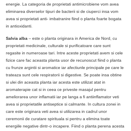
energie. La categoria de proprietati antimicrobiene vom avea
eliminarea diverselor tipuri de bacterii si de ciuperci insa vom
avea si proprietati anti- imbatranire fiind o planta foarte bogata
in antioxidanti.
Salvia alba
– este o planta originara in America de Nord, cu
proprietati medicinale, culturale si purificatoare care sunt
regasite in numeroase tari. Intre aceste proprietati avem si cele
fizice care fac aceasta planta usor de recunoscut fiind o planta
cu frunze argintii si aromatice iar afectiunle principale pe care le
trateaza sunt cele respiratorii si digestive. Se poate insa obtine
si ulei din aceasta planta iar acesta este utilizat atat in
aromaterapie cat si in ceea ce priveste masajul pentru
ameliorarea unor inflamatii iar pe langa a fi antiinflamator veti
avea si proprietatile antiseptice si calmante. In cultura zonei in
care este originara veti avea si utilizarea in cadrul unor
ceremonii de curatare spirituala si pentru a elimina toate
energiile negative dintr-o incapere. Fiind o planta perena acesta