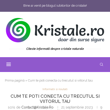
Bine ai venit pe blogul iubitorilor de cristale!
Citeste informatii despre cristale naturale
Prima pagină
»
Cum te poti conecta cu trecutul si viitorul tau
Informatii si noutati
CUM TE POTI CONECTA CU TRECUTUL SI
VIITORUL TAU
scris de
Contact@kristale.ro
21 septembrie 2023
9