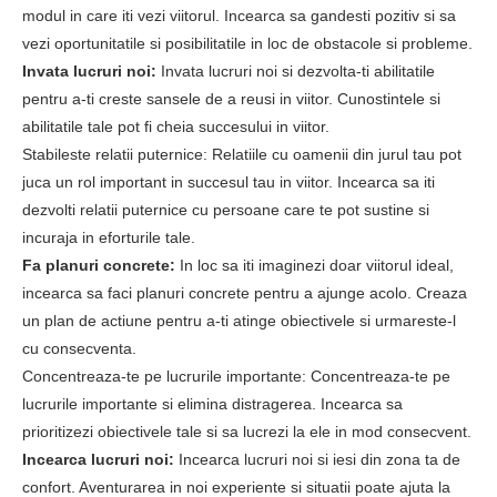
modul in care iti vezi viitorul. Incearca sa gandesti pozitiv si sa
vezi oportunitatile si posibilitatile in loc de obstacole si probleme.
Invata lucruri noi:
Invata lucruri noi si dezvolta-ti abilitatile
pentru a-ti creste sansele de a reusi in viitor. Cunostintele si
abilitatile tale pot fi cheia succesului in viitor.
Stabileste relatii puternice: Relatiile cu oamenii din jurul tau pot
juca un rol important in succesul tau in viitor. Incearca sa iti
dezvolti relatii puternice cu persoane care te pot sustine si
incuraja in eforturile tale.
Fa planuri concrete:
In loc sa iti imaginezi doar viitorul ideal,
incearca sa faci planuri concrete pentru a ajunge acolo. Creaza
un plan de actiune pentru a-ti atinge obiectivele si urmareste-l
cu consecventa.
Concentreaza-te pe lucrurile importante: Concentreaza-te pe
lucrurile importante si elimina distragerea. Incearca sa
prioritizezi obiectivele tale si sa lucrezi la ele in mod consecvent.
Incearca lucruri noi:
Incearca lucruri noi si iesi din zona ta de
confort. Aventurarea in noi experiente si situatii poate ajuta la