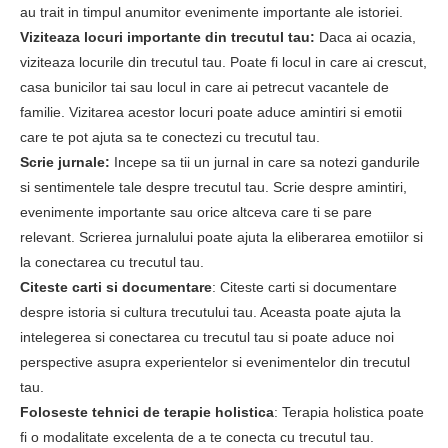
au trait in timpul anumitor evenimente importante ale istoriei.
Viziteaza locuri importante din trecutul tau:
Daca ai ocazia,
viziteaza locurile din trecutul tau. Poate fi locul in care ai crescut,
casa bunicilor tai sau locul in care ai petrecut vacantele de
familie. Vizitarea acestor locuri poate aduce amintiri si emotii
care te pot ajuta sa te conectezi cu trecutul tau.
Scrie jurnale:
Incepe sa tii un jurnal in care sa notezi gandurile
si sentimentele tale despre trecutul tau. Scrie despre amintiri,
evenimente importante sau orice altceva care ti se pare
relevant. Scrierea jurnalului poate ajuta la eliberarea emotiilor si
la conectarea cu trecutul tau.
Citeste carti si documentare
: Citeste carti si documentare
despre istoria si cultura trecutului tau. Aceasta poate ajuta la
intelegerea si conectarea cu trecutul tau si poate aduce noi
perspective asupra experientelor si evenimentelor din trecutul
tau.
Foloseste tehnici de terapie holistica
: Terapia holistica poate
fi o modalitate excelenta de a te conecta cu trecutul tau.