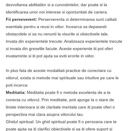
dezvoltarea abilitatilor si a cunostintelor, dar poate si la
identificarea unor noi interese si oportunitati de cariera.
Fii perseverent:
Perserverenta si determinarea sunt calitati
esentiale pentru a reusi in viitor. Incearca sa depasesti
obstacolele si sa nu renunti la visurile si obiectivele tale.
Invata din experientele trecute: Analizeaza experientele trecute
si invata din greselile facute. Aceste experiente iti pot oferi
invataminte si iti pot ajuta sa eviti erorile in viitor.
In plus fata de aceste modalitati practice de conectare cu
viitorul, exista si metode mai spirituale sau intuitive pe care le
poti incerca:
Meditatia:
Meditatia poate fi o metoda excelenta de a te
conecta cu viitorul. Prin meditatie, poti ajunge la o stare de
liniste interioara si de claritate mentala care iti poate oferi o
perspectiva mai clara asupra viitorului tau.
Ghidul spiritual: Un ghid spiritual poate fi o persoana care te
poate ajuta sa iti clarifici obiectivele si sa iti ofere suport si