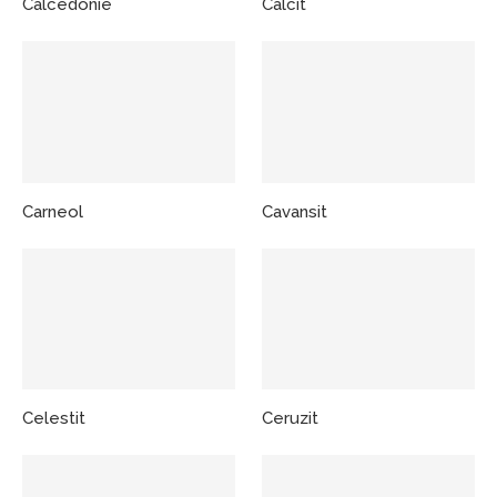
Calcedonie
Calcit
Carneol
Cavansit
Celestit
Ceruzit