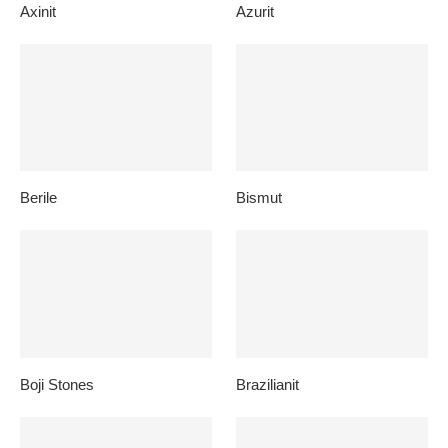
Axinit
Azurit
Berile
Bismut
Boji Stones
Brazilianit