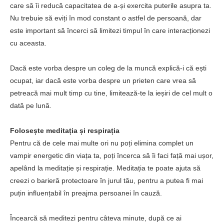
care să îi reducă capacitatea de a-și exercita puterile asupra ta.
Nu trebuie să eviți în mod constant o astfel de persoană, dar
este important să încerci să limitezi timpul în care interacționezi
cu aceasta.
Dacă este vorba despre un coleg de la muncă explică-i că ești
ocupat, iar dacă este vorba despre un prieten care vrea să
petreacă mai mult timp cu tine, limitează-te la ieșiri de cel mult o
dată pe lună.
Folosește meditația și respirația
Pentru că de cele mai multe ori nu poți elimina complet un
vampir energetic din viața ta, poți încerca să îi faci față mai ușor,
apelând la meditație și respirație. Meditația te poate ajuta să
creezi o barieră protectoare în jurul tău, pentru a putea fi mai
puțin influențabil în preajma persoanei în cauză.
Încearcă să meditezi pentru câteva minute, după ce ai