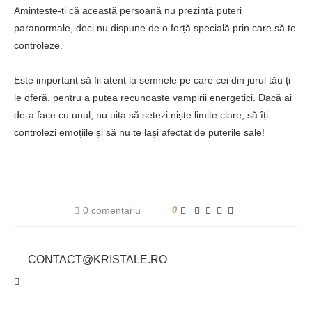
Amintește-ți că această persoană nu prezintă puteri
paranormale, deci nu dispune de o forță specială prin care să te
controleze.
Este important să fii atent la semnele pe care cei din jurul tău ți
le oferă, pentru a putea recunoaște vampirii energetici. Dacă ai
de-a face cu unul, nu uita să setezi niște limite clare, să îți
controlezi emoțiile și să nu te lași afectat de puterile sale!
0 comentariu
0
CONTACT@KRISTALE.RO