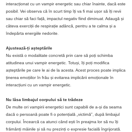
interacționat cu un vampir energetic sau chiar înainte, dacă este
posibil. Vei observa că în scurt timp îți va fi mai ușor să îți revii
sau chiar să faci față, impactul negativ fiind diminuat. Adaugă și
câteva exerciții de respirație adâncă, pentru a te calma și a
îndepărta energiile nedorite.
Ajustează-ți așteptările
Nu există o modalitate concretă prin care să poți schimba
atitudinea unui vampir energetic. Totuși, îți poți modifica
așteptările pe care le ai de la acesta. Acest proces poate implica
ținerea emoțiilor în frâu și evitarea implicării emoționale în
interacțiuni cu un vampir energetic.
Nu lăsa limbajul corpului să te trădeze
De multe ori vampirii energetici sunt capabili de a-și da seama
dacă o persoană poate fi o potențială „victimă”, după limbajul
corpului. Încearcă ca atunci când ești în preajma lor să nu îți
frămânți mâinile și să nu prezinți o expresie facială îngrijorată.