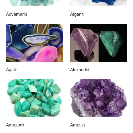
Acvamarin
Afganit
Agate
Alexandrit
Amazonit
Ametist