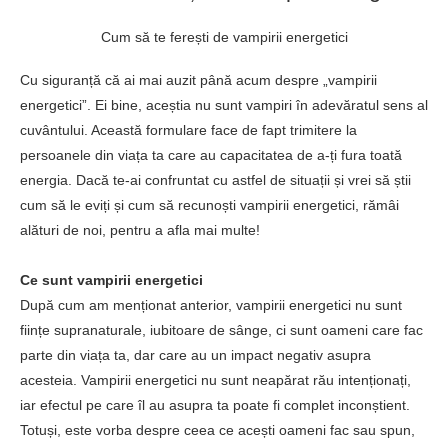
Cum să te ferești de vampirii energetici
Cu siguranță că ai mai auzit până acum despre „vampirii
energetici”. Ei bine, aceștia nu sunt vampiri în adevăratul sens al
cuvântului. Această formulare face de fapt trimitere la
persoanele din viața ta care au capacitatea de a-ți fura toată
energia. Dacă te-ai confruntat cu astfel de situații și vrei să știi
cum să le eviți și cum să recunoști vampirii energetici, rămâi
alături de noi, pentru a afla mai multe!
Ce sunt vampirii energetici
După cum am menționat anterior, vampirii energetici nu sunt
ființe supranaturale, iubitoare de sânge, ci sunt oameni care fac
parte din viața ta, dar care au un impact negativ asupra
acesteia. Vampirii energetici nu sunt neapărat rău intenționați,
iar efectul pe care îl au asupra ta poate fi complet inconștient.
Totuși, este vorba despre ceea ce acești oameni fac sau spun,