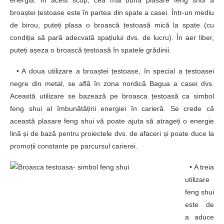
energia. În acest scop, cea mai bună plasare feng shui a
broaștei țestoase este în partea din spate a casei. Într-un mediu
de birou, puteți plasa o broască țestoasă mică la spate (cu
condiția să pară adecvată spațiului dvs. de lucru). În aer liber,
puteți așeza o broască țestoasă în spatele grădinii.
• A doua utilizare a broaștei țestoase, în special a țestoasei
negre din metal, se află în zona nordică Bagua a casei dvs.
Această utilizare se bazează pe broasca țestoasă ca simbol
feng shui al îmbunătățirii energiei în carieră. Se crede că
această plasare feng shui vă poate ajuta să atrageți o energie
lină și de bază pentru proiectele dvs. de afaceri și poate duce la
promoții constante pe parcursul carierei.
• A treia
utilizare
feng shui
este de
a aduce