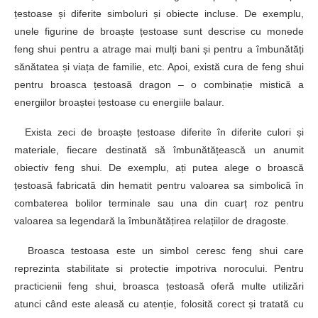
țestoase și diferite simboluri și obiecte incluse. De exemplu,
unele figurine de broaște țestoase sunt descrise cu monede
feng shui pentru a atrage mai mulți bani și pentru a îmbunătăți
sănătatea și viața de familie, etc. Apoi, există cura de feng shui
pentru broasca țestoasă dragon – o combinație mistică a
energiilor broaștei țestoase cu energiile balaur.
Exista zeci de broaște țestoase diferite în diferite culori și
materiale, fiecare destinată să îmbunătățească un anumit
obiectiv feng shui. De exemplu, ați putea alege o broască
țestoasă fabricată din hematit pentru valoarea sa simbolică în
combaterea bolilor terminale sau una din cuarț roz pentru
valoarea sa legendară la îmbunătățirea relațiilor de dragoste.
Broasca testoasa este un simbol ceresc feng shui care
reprezinta stabilitate si protectie impotriva norocului. Pentru
practicienii feng shui, broasca țestoasă oferă multe utilizări
atunci când este aleasă cu atenție, folosită corect și tratată cu