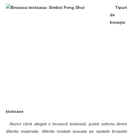
Tipuri
de
broaște
țestoase
Atunci când alegeți o broască țestoasă, puteți selecta dintre
diferite materiale, diferite modele gravate pe spatele broaștei