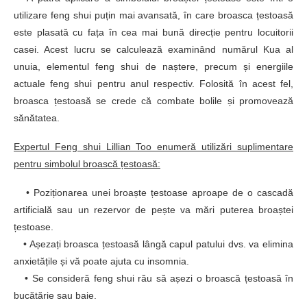
utilizare feng shui puțin mai avansată, în care broasca țestoasă
este plasată cu fața în cea mai bună direcție pentru locuitorii
casei. Acest lucru se calculează examinând numărul Kua al
unuia, elementul feng shui de naștere, precum și energiile
actuale feng shui pentru anul respectiv. Folosită în acest fel,
broasca țestoasă se crede că combate bolile și promovează
sănătatea.
Expertul Feng shui Lillian Too enumeră utilizări suplimentare
pentru simbolul broască țestoasă:
• Poziționarea unei broaște țestoase aproape de o cascadă
artificială sau un rezervor de pește va mări puterea broaștei
țestoase.
• Așezați broasca țestoasă lângă capul patului dvs. va elimina
anxietățile și vă poate ajuta cu insomnia.
• Se consideră feng shui rău să așezi o broască țestoasă în
bucătărie sau baie.