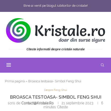
Bine ai venit pe blogul iubitorilor de cristale!
Citeste informatii despre cristale naturale
Prima pagină
»
Broasca testoasa- Simbol Feng Shui
Despre Feng Shui
BROASCA TESTOASA- SIMBOL FENG SHUI
scris de
Contact@kristale.ro
21 septembrie 2023
6
minutes Citeste