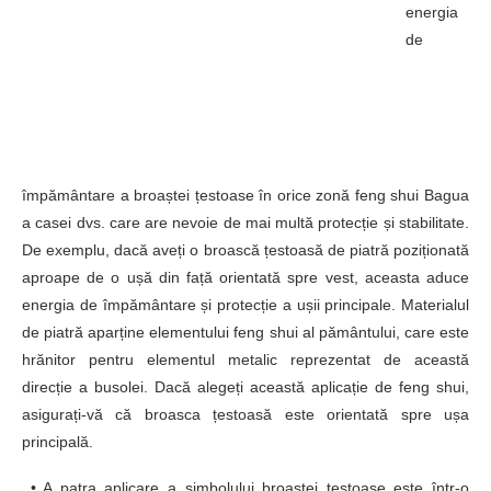
energia
de
împământare a broaștei țestoase în orice zonă feng shui Bagua
a casei dvs. care are nevoie de mai multă protecție și stabilitate.
De exemplu, dacă aveți o broască țestoasă de piatră poziționată
aproape de o ușă din față orientată spre vest, aceasta aduce
energia de împământare și protecție a ușii principale. Materialul
de piatră aparține elementului feng shui al pământului, care este
hrănitor pentru elementul metalic reprezentat de această
direcție a busolei. Dacă alegeți această aplicație de feng shui,
asigurați-vă că broasca țestoasă este orientată spre ușa
principală.
• A patra aplicare a simbolului broaștei țestoase este într-o