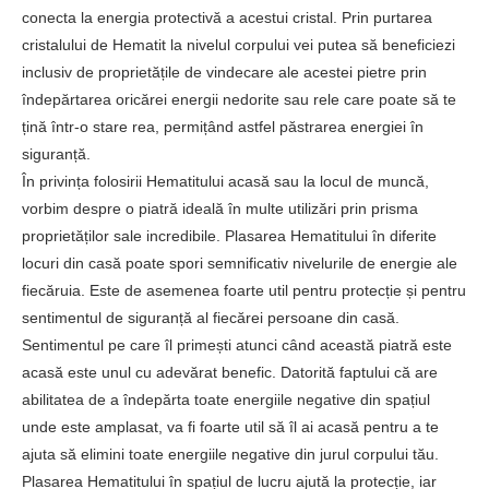
conecta la energia protectivă a acestui cristal. Prin purtarea
cristalului de Hematit la nivelul corpului vei putea să beneficiezi
inclusiv de proprietățile de vindecare ale acestei pietre prin
îndepărtarea oricărei energii nedorite sau rele care poate să te
țină într-o stare rea, permițând astfel păstrarea energiei în
siguranță.
În privința folosirii Hematitului acasă sau la locul de muncă,
vorbim despre o piatră ideală în multe utilizări prin prisma
proprietăților sale incredibile. Plasarea Hematitului în diferite
locuri din casă poate spori semnificativ nivelurile de energie ale
fiecăruia. Este de asemenea foarte util pentru protecție și pentru
sentimentul de siguranță al fiecărei persoane din casă.
Sentimentul pe care îl primești atunci când această piatră este
acasă este unul cu adevărat benefic. Datorită faptului că are
abilitatea de a îndepărta toate energiile negative din spațiul
unde este amplasat, va fi foarte util să îl ai acasă pentru a te
ajuta să elimini toate energiile negative din jurul corpului tău.
Plasarea Hematitului în spațiul de lucru ajută la protecție, iar