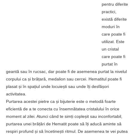
pentru diferite
practici,
există diferite
moduri în
care poate fi
utilizat. Este
un cristal
care poate fi
purtat în
geantă sau în rucsac, dar poate fi de asemenea purtat la nivelul
corpului ca și brățară, medalion sau cercei. Hematitul poate fi
plasat și în spațiul unde locuiești sau unde îți desfășori
activitatea.
Purtarea acestei pietre ca și bijuterie este o metodă foarte
eficientă de a te conecta cu însemnătatea cristalului în orice
moment al zilei. Atunci când te simți copleșit sau inconfortabil,
purtarea unei brățări de Hematit poate să îți aducă aminte să
respiri profund și să încetinești ritmul. De asemenea te vei putea