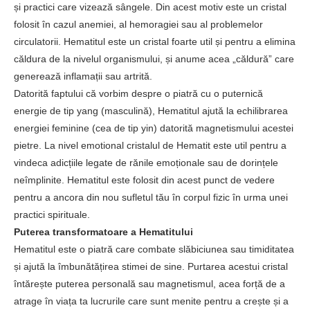
și practici care vizează sângele. Din acest motiv este un cristal
folosit în cazul anemiei, al hemoragiei sau al problemelor
circulatorii. Hematitul este un cristal foarte util și pentru a elimina
căldura de la nivelul organismului, și anume acea „căldură” care
generează inflamații sau artrită.
Datorită faptului că vorbim despre o piatră cu o puternică
energie de tip yang (masculină), Hematitul ajută la echilibrarea
energiei feminine (cea de tip yin) datorită magnetismului acestei
pietre. La nivel emotional cristalul de Hematit este util pentru a
vindeca adicțiile legate de rănile emoționale sau de dorințele
neîmplinite. Hematitul este folosit din acest punct de vedere
pentru a ancora din nou sufletul tău în corpul fizic în urma unei
practici spirituale.
Puterea transformatoare a Hematitului
Hematitul este o piatră care combate slăbiciunea sau timiditatea
și ajută la îmbunătățirea stimei de sine. Purtarea acestui cristal
întărește puterea personală sau magnetismul, acea forță de a
atrage în viața ta lucrurile care sunt menite pentru a crește și a