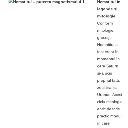
Hematitul în
legende și
mitologie
Conform
mitologiei
grecești,
Hematitul a
fost creat în
momentul în
care Saturn
și-a ucis
propriul tată,
zeul tiranic
Uranus. Acest
ciclu mitologic
antic descrie
practic modul
în care