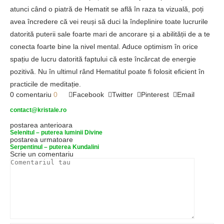
atunci când o piatră de Hematit se află în raza ta vizuală, poți
avea încredere că vei reuși să duci la îndeplinire toate lucrurile
datorită puterii sale foarte mari de ancorare și a abilității de a te
conecta foarte bine la nivel mental. Aduce optimism în orice
spațiu de lucru datorită faptului că este încărcat de energie
pozitivă. Nu în ultimul rând Hematitul poate fi folosit eficient în
practicile de meditație.
0 comentariu
0
Facebook
Twitter
Pinterest
Email
contact@kristale.ro
postarea anterioara
Selenitul – puterea luminii Divine
postarea urmatoare
Serpentinul – puterea Kundalini
Scrie un comentariu