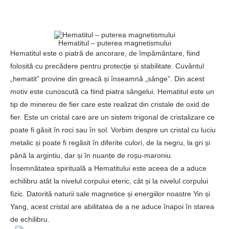
Hematitul – puterea magnetismului
Hematitul este o piatră de ancorare, de împământare, fiind
folosită cu precădere pentru protecție și stabilitate. Cuvântul
„hematit” provine din greacă și înseamnă „sânge”. Din acest
motiv este cunoscută ca fiind piatra sângelui. Hematitul este un
tip de minereu de fier care este realizat din cristale de oxid de
fier. Este un cristal care are un sistem trigonal de cristalizare ce
poate fi găsit în roci sau în sol. Vorbim despre un cristal cu luciu
metalic și poate fi regăsit în diferite culori, de la negru, la gri și
până la argintiu, dar și în nuanțe de roșu-maroniu.
Însemnătatea spirituală a Hematitului este aceea de a aduce
echilibru atât la nivelul corpului eteric, cât și la nivelul corpului
fizic. Datorită naturii sale magnetice și energiilor noastre Yin și
Yang, acest cristal are abilitatea de a ne aduce înapoi în starea
de echilibru.