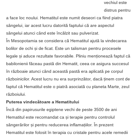
vechiul este
distrus pentru
a face loc noului. Hematitul este numit deseori ca fiind piatra
sângelui, iar acest lucru datorită faptului că are aspectul
sângelui atunci când este încălzit sau pulverizat.
În Mesopotamia se considera că Hematitul ajută la vindecarea
bolilor de ochi și de ficat. Este un talisman pentru procesele
legale și aduce rezultate favorabile. Pliniu menționează faptul că
babilonienii făceau pastă din Hematit, ceea ce asigura succesul
în războaie atunci când această pastă era aplicată pe corpul
războinicilor. Acest lucru nu era surprinzător, dacă ținem cont de
faptul că Hematitul este o piatră asociată cu planeta Marte, zeul
războiului.
Puterea vindecătoare a Hematitului
Încă din papirusurile egiptene vechi de peste 3500 de ani
Hematitul este recomandat ca și terapie pentru controlul
sângerărilor și pentru reducerea inflamațiilor. În prezent
Hematitul este folosit în terapia cu cristale pentru acele remedii