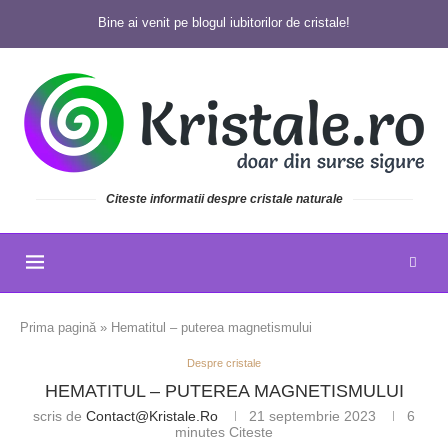
Bine ai venit pe blogul iubitorilor de cristale!
Citeste informatii despre cristale naturale
Prima pagină
»
Hematitul – puterea magnetismului
Despre cristale
HEMATITUL – PUTEREA MAGNETISMULUI
scris de
Contact@kristale.ro
21 septembrie 2023
6
minutes Citeste