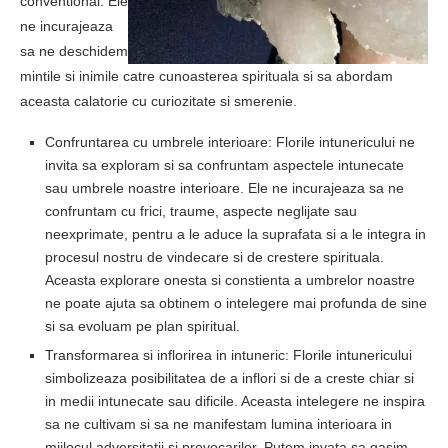
conventional. Ele
ne incurajeaza
sa ne deschidem
mintile si inimile catre cunoasterea spirituala si sa abordam
aceasta calatorie cu curiozitate si smerenie.
Confruntarea cu umbrele interioare: Florile intunericului ne
invita sa exploram si sa confruntam aspectele intunecate
sau umbrele noastre interioare. Ele ne incurajeaza sa ne
confruntam cu frici, traume, aspecte neglijate sau
neexprimate, pentru a le aduce la suprafata si a le integra in
procesul nostru de vindecare si de crestere spirituala.
Aceasta explorare onesta si constienta a umbrelor noastre
ne poate ajuta sa obtinem o intelegere mai profunda de sine
si sa evoluam pe plan spiritual.
Transformarea si inflorirea in intuneric: Florile intunericului
simbolizeaza posibilitatea de a inflori si de a creste chiar si
in medii intunecate sau dificile. Aceasta intelegere ne inspira
sa ne cultivam si sa ne manifestam lumina interioara in
mijlocul adversitatii si provocarilor. Putem invata sa gasim