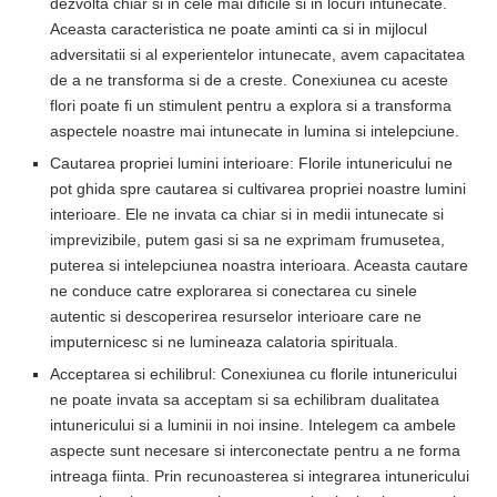
dezvolta chiar si in cele mai dificile si in locuri intunecate.
Aceasta caracteristica ne poate aminti ca si in mijlocul
adversitatii si al experientelor intunecate, avem capacitatea
de a ne transforma si de a creste. Conexiunea cu aceste
flori poate fi un stimulent pentru a explora si a transforma
aspectele noastre mai intunecate in lumina si intelepciune.
Cautarea propriei lumini interioare: Florile intunericului ne
pot ghida spre cautarea si cultivarea propriei noastre lumini
interioare. Ele ne invata ca chiar si in medii intunecate si
imprevizibile, putem gasi si sa ne exprimam frumusetea,
puterea si intelepciunea noastra interioara. Aceasta cautare
ne conduce catre explorarea si conectarea cu sinele
autentic si descoperirea resurselor interioare care ne
imputernicesc si ne lumineaza calatoria spirituala.
Acceptarea si echilibrul: Conexiunea cu florile intunericului
ne poate invata sa acceptam si sa echilibram dualitatea
intunericului si a luminii in noi insine. Intelegem ca ambele
aspecte sunt necesare si interconectate pentru a ne forma
intreaga fiinta. Prin recunoasterea si integrarea intunericului