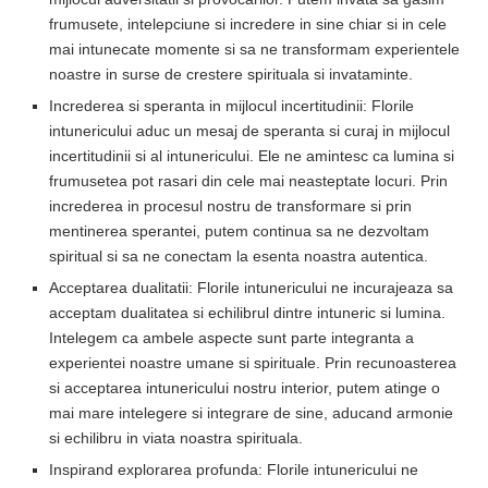
frumusete, intelepciune si incredere in sine chiar si in cele
mai intunecate momente si sa ne transformam experientele
noastre in surse de crestere spirituala si invataminte.
Increderea si speranta in mijlocul incertitudinii: Florile
intunericului aduc un mesaj de speranta si curaj in mijlocul
incertitudinii si al intunericului. Ele ne amintesc ca lumina si
frumusetea pot rasari din cele mai neasteptate locuri. Prin
increderea in procesul nostru de transformare si prin
mentinerea sperantei, putem continua sa ne dezvoltam
spiritual si sa ne conectam la esenta noastra autentica.
Acceptarea dualitatii: Florile intunericului ne incurajeaza sa
acceptam dualitatea si echilibrul dintre intuneric si lumina.
Intelegem ca ambele aspecte sunt parte integranta a
experientei noastre umane si spirituale. Prin recunoasterea
si acceptarea intunericului nostru interior, putem atinge o
mai mare intelegere si integrare de sine, aducand armonie
si echilibru in viata noastra spirituala.
Inspirand explorarea profunda: Florile intunericului ne