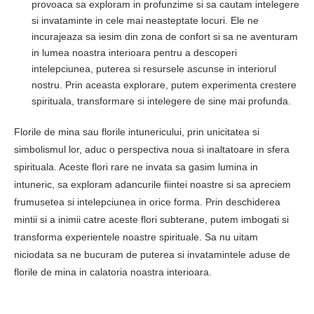
provoaca sa exploram in profunzime si sa cautam intelegere
si invataminte in cele mai neasteptate locuri. Ele ne
incurajeaza sa iesim din zona de confort si sa ne aventuram
in lumea noastra interioara pentru a descoperi
intelepciunea, puterea si resursele ascunse in interiorul
nostru. Prin aceasta explorare, putem experimenta crestere
spirituala, transformare si intelegere de sine mai profunda.
Florile de mina sau florile intunericului, prin unicitatea si
simbolismul lor, aduc o perspectiva noua si inaltatoare in sfera
spirituala. Aceste flori rare ne invata sa gasim lumina in
intuneric, sa exploram adancurile fiintei noastre si sa apreciem
frumusetea si intelepciunea in orice forma. Prin deschiderea
mintii si a inimii catre aceste flori subterane, putem imbogati si
transforma experientele noastre spirituale. Sa nu uitam
niciodata sa ne bucuram de puterea si invatamintele aduse de
florile de mina in calatoria noastra interioara.