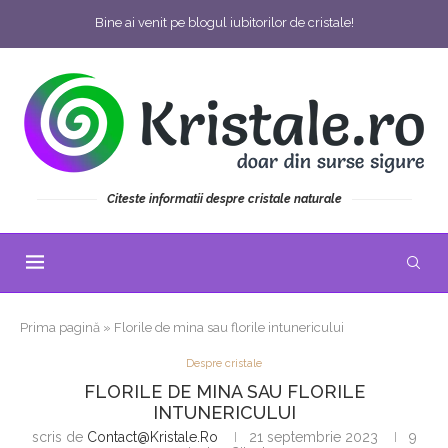
Bine ai venit pe blogul iubitorilor de cristale!
Citeste informatii despre cristale naturale
Prima pagină
»
Florile de mina sau florile intunericului
Despre cristale
FLORILE DE MINA SAU FLORILE
INTUNERICULUI
scris de
Contact@kristale.ro
21 septembrie 2023
9