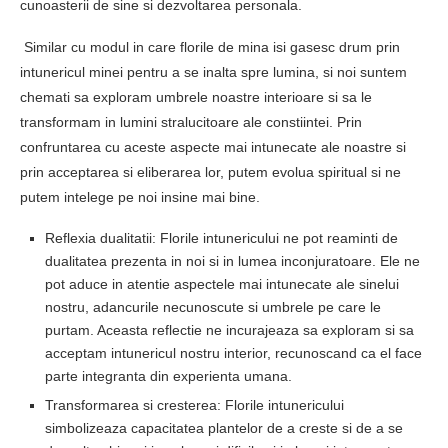
cunoasterii de sine si dezvoltarea personala.
Similar cu modul in care florile de mina isi gasesc drum prin
intunericul minei pentru a se inalta spre lumina, si noi suntem
chemati sa exploram umbrele noastre interioare si sa le
transformam in lumini stralucitoare ale constiintei. Prin
confruntarea cu aceste aspecte mai intunecate ale noastre si
prin acceptarea si eliberarea lor, putem evolua spiritual si ne
putem intelege pe noi insine mai bine.
Reflexia dualitatii: Florile intunericului ne pot reaminti de
dualitatea prezenta in noi si in lumea inconjuratoare. Ele ne
pot aduce in atentie aspectele mai intunecate ale sinelui
nostru, adancurile necunoscute si umbrele pe care le
purtam. Aceasta reflectie ne incurajeaza sa exploram si sa
acceptam intunericul nostru interior, recunoscand ca el face
parte integranta din experienta umana.
Transformarea si cresterea: Florile intunericului
simbolizeaza capacitatea plantelor de a creste si de a se