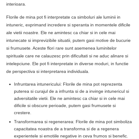
interioara.
Florile de mina pot fi interpretate ca simboluri ale luminii in
intuneric, exprimand incredere si speranta in momentele dificile
ale vietii noastre. Ele ne amintesc ca chiar si in cele mai
intunecate si imprevizibile situatii, putem gasi motive de bucurie
si frumusete. Aceste flori rare sunt asemenea luminitelor
spirituale care ne calauzesc prin dificultati si ne aduc alinare si
intelepciune. Ele pot fi interpretate in diverse moduri, in functie
de perspectiva si interpretarea individuala.
Infruntarea intunericului: Florile de mina pot reprezenta
puterea si curajul de a infrunta si de a invinge intunericul si
adversitatile vietii. Ele ne amintesc ca chiar si in cele mai
dificile si obscure perioade, putem gasi frumusete si
crestere.
Transformarea si regenerarea: Florile de mina pot simboliza
capacitatea noastra de a transforma si de a regenera
experientele si emotiile negative in ceva frumos si benefic.