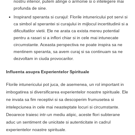
nostru interior, putem atinge o armonie si o intelegere mai
profunda de sine.
Inspirand speranta si curajul: Florile intunericului pot servi si
ca simbol al sperantei si curajului in mijlocul incertitudinii si a
dificultatilor vietii. Ele ne arata ca exista mereu potential
pentru a rasari si a inflori chiar si in cele mai intunecate
circumstante. Aceasta perspectiva ne poate inspira sa ne
mentinem speranta, sa avem curaj si sa continuam sa ne
dezvoltam in ciuda provocarilor.
Influenta asupra Experientelor Spirituale
Florile intunericului pot juca, de asemenea, un rol important in
imbogatirea si diversificarea experientelor noastre spirituale. Ele
ne invata sa fim receptivi si sa descoperim frumusetea si
intelepciunea in cele mai neasteptate locuri si circumstante.
Deoarece traiesc intr-un mediu atipic, aceste flori subterane
aduc un sentiment de unicitate si autenticitate in cadrul
experientelor noastre spirituale.