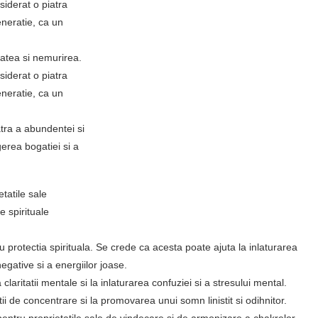
nsiderat o piatra
eneratie, ca un
atea si nemurirea.
nsiderat o piatra
eneratie, ca un
ra a abundentei si
gerea bogatiei si a
tatile sale
e spirituale
 protectia spirituala. Se crede ca acesta poate ajuta la inlaturarea
negative si a energiilor joase.
laritatii mentale si la inlaturarea confuziei si a stresului mental.
i de concentrare si la promovarea unui somn linistit si odihnitor.
pentru proprietatile sale de vindecare si de armonizare a chakrelor.