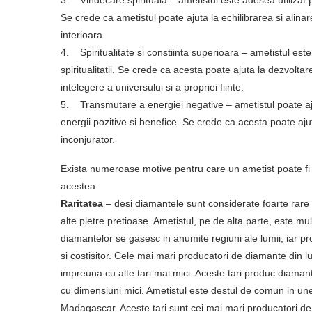
Se crede ca ametistul poate ajuta la echilibrarea si alin
interioara.
4. Spiritualitate si constiinta superioara – ametistul este
spiritualitatii. Se crede ca acesta poate ajuta la dezvolta
intelegere a universului si a propriei fiinte.
5. Transmutare a energiei negative – ametistul poate ajut
energii pozitive si benefice. Se crede ca acesta poate ajuta
inconjurator.
Exista numeroase motive pentru care un ametist poate fi
acestea:
Raritatea
– desi diamantele sunt considerate foarte rare s
alte pietre pretioase. Ametistul, pe de alta parte, este mu
diamantelor se gasesc in anumite regiuni ale lumii, iar p
si costisitor. Cele mai mari producatori de diamante din
impreuna cu alte tari mai mici. Aceste tari produc diamante 
cu dimensiuni mici. Ametistul este destul de comun in unel
Madagascar. Aceste tari sunt cei mai mari producatori de 