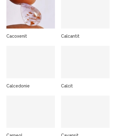
Cacoxenit
Calcantit
Calcedonie
Calcit
Carneol
Cavansit