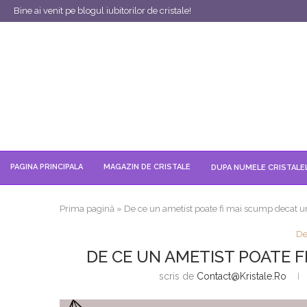
Bine ai venit pe blogul iubitorilor de cristale!
PAGINA PRINCIPALA
MAGAZIN DE CRISTALE
DUPA NUMELE CRISTALE
Prima pagină
»
De ce un ametist poate fi mai scump decat 
De
DE CE UN AMETIST POATE 
scris de
Contact@kristale.ro