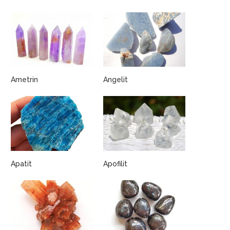
Ametrin
Angelit
Apatit
Apofilit