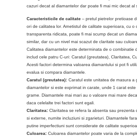
cazuri decat al diamantelor dar poate fi mai mic decat al
Caracteristicile de calitate
– pretul pietrelor pretioase 
ori de calitatea lor. Ametistul de calitate superioara, cu o
transparenta ridicata, poate fi mai scump decat un diama
similar, dar cu un nivel mai scazut de claritate sau culoar
Calitatea diamantelor este determinata de o combinatie d
includ cele patru C-uri: Caratul (greutatea), Claritatea, C
Acesti factori determina valoarea diamantului si pot fi util
evalua si compara diamantele.
Caratul (greutatea):
Caratul este unitatea de masura a g
diamantelor si este exprimat in carate, unde 1 carat este 
grame. Diamantele mai mari au o valoare mai mare decat
daca celelalte trei factori sunt egali.
Claritatea:
Claritatea se refera la absenta sau prezenta 
si externe, numite incluziuni si zgarieturi. Diamantele far
putine imperfectiuni sunt considerate de calitate superioa
Culoarea:
Culoarea diamantelor poate varia de la comple