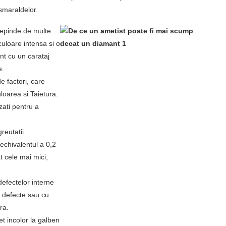
 smaraldelor.
depinde de multe
 culoare intensa si o
nt cu un carataj
e.
e factori, care
uloarea si Taietura.
izati pentru a
reutatii
echivalentul a 0,2
 cele mai mici,
defectelor interne
a defecte sau cu
ra.
t incolor la galben