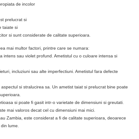
ropiata de incolor
st prelucrat si
 taiate si
tor si sunt considerate de calitate superioara.
ea mai multor factori, printre care se numara:
ila intens sau violet profund. Ametistul cu o culoare intensa si
ieturi, incluziuni sau alte imperfectiuni. Ametistul fara defecte
aspectul si stralucirea sa. Un ametist taiat si prelucrat bine poate
superioara.
oasa si poate fi gasit intr-o varietate de dimensiuni si greutati.
ste mai valoros decat cel cu dimensiuni mai mici.
a sau Zambia, este considerat a fi de calitate superioara, deoarece
 din lume.