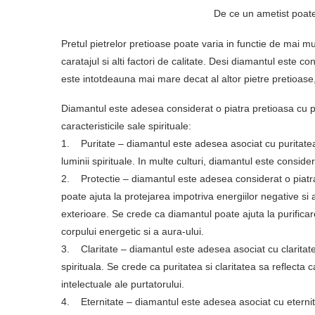
De ce un ametist poat
Pretul pietrelor pretioase poate varia in functie de mai mul
caratajul si alti factori de calitate. Desi diamantul este c
este intotdeauna mai mare decat al altor pietre pretioase,
Diamantul este adesea considerat o piatra pretioasa cu pute
caracteristicile sale spirituale:
1. Puritate – diamantul este adesea asociat cu puritatea 
luminii spirituale. In multe culturi, diamantul este considerat
2. Protectie – diamantul este adesea considerat o piatr
poate ajuta la protejarea impotriva energiilor negative si a
exterioare. Se crede ca diamantul poate ajuta la purificar
corpului energetic si a aura-ului.
3. Claritate – diamantul este adesea asociat cu claritat
spirituala. Se crede ca puritatea si claritatea sa reflecta cal
intelectuale ale purtatorului.
4. Eternitate – diamantul este adesea asociat cu eternit