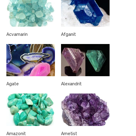
Acvamarin
Afganit
Agate
Alexandrit
Amazonit
Ametist