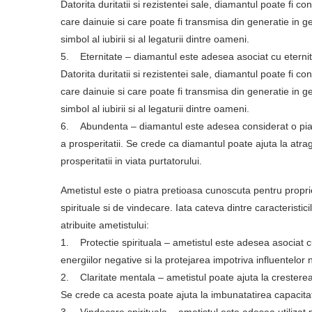
Datorita duritatii si rezistentei sale, diamantul poate fi co
care dainuie si care poate fi transmisa din generatie in g
simbol al iubirii si al legaturii dintre oameni.
5. Eternitate – diamantul este adesea asociat cu eternit
Datorita duritatii si rezistentei sale, diamantul poate fi co
care dainuie si care poate fi transmisa din generatie in g
simbol al iubirii si al legaturii dintre oameni.
6. Abundenta – diamantul este adesea considerat o piat
a prosperitatii. Se crede ca diamantul poate ajuta la atra
prosperitatii in viata purtatorului.
Ametistul este o piatra pretioasa cunoscuta pentru proprie
spirituale si de vindecare. Iata cateva dintre caracteristicil
atribuite ametistului:
1. Protectie spirituala – ametistul este adesea asociat cu
energiilor negative si la protejarea impotriva influentelor 
2. Claritate mentala – ametistul poate ajuta la cresterea c
Se crede ca acesta poate ajuta la imbunatatirea capacitati
3. Vindecare spirituala – ametistul este adesea utilizat 