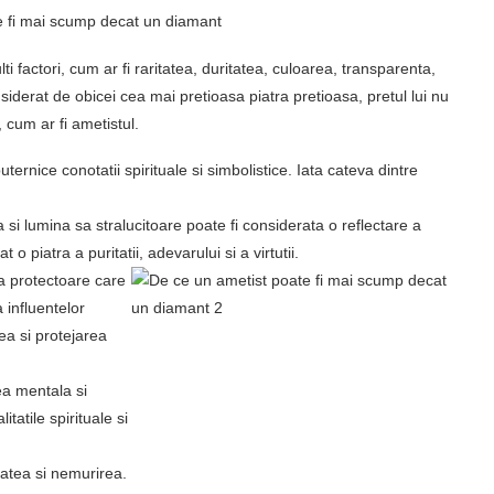
e fi mai scump decat un diamant
ti factori, cum ar fi raritatea, duritatea, culoarea, transparenta,
onsiderat de obicei cea mai pretioasa piatra pretioasa, pretul lui nu
 cum ar fi ametistul.
rnice conotatii spirituale si simbolistice. Iata cateva dintre
si lumina sa stralucitoare poate fi considerata o reflectare a
 o piatra a puritatii, adevarului si a virtutii.
a protectoare care
 influentelor
ea si protejarea
ea mentala si
itatile spirituale si
atea si nemurirea.