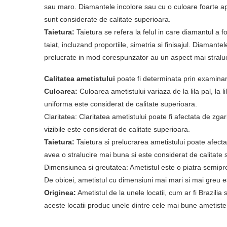
sau maro. Diamantele incolore sau cu o culoare foarte ap
sunt considerate de calitate superioara.
Taietura:
Taietura se refera la felul in care diamantul a fo
taiat, incluzand proportiile, simetria si finisajul. Diamantele
prelucrate in mod corespunzator au un aspect mai straluci
Calitatea ametistului
poate fi determinata prin examinar
Culoarea:
Culoarea ametistului variaza de la lila pal, la l
uniforma este considerat de calitate superioara.
Claritatea: Claritatea ametistului poate fi afectata de zgar
vizibile este considerat de calitate superioara.
Taietura:
Taietura si prelucrarea ametistului poate afecta 
avea o stralucire mai buna si este considerat de calitate 
Dimensiunea si greutatea: Ametistul este o piatra semipreti
De obicei, ametistul cu dimensiuni mai mari si mai greu e
Originea:
Ametistul de la unele locatii, cum ar fi Brazili
aceste locatii produc unele dintre cele mai bune ametiste