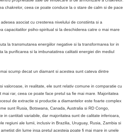
area chakrelor, ceea ce poate conduce la o stare de calm si de pace
 adesea asociat cu cresterea nivelului de constiinta si a
rea capacitatilor psiho-spiritual si la deschiderea catre o mai mare
a la transmutarea energiilor negative si la transformarea lor in
 la purificarea si la imbunatatirea calitatii energiei din mediul
 mai scump decat un diamant si acestea sunt cateva dintre
i valoroase, in realitate, ele sunt relativ comune in comparatie cu
lt mai rar, ceea ce poate face pretul sa fie mai mare. Majoritatea
rocesul de extractie si productie a diamantelor este foarte complex
 lume sunt Rusia, Botswana, Canada, Australia si RD Congo,
in cantitati variabile, dar majoritatea sunt de calitate inferioara,
e regiuni ale lumii, inclusiv in Brazilia, Uruguay, Rusia, Zambia si
ametist din lume insa pretul acesteia poate fi mai mare in unele