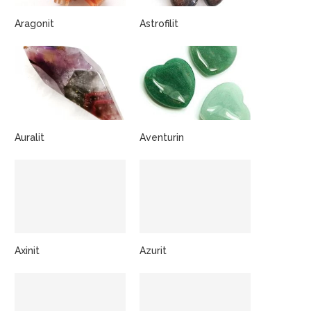
Aragonit
Astrofilit
Auralit
Aventurin
Axinit
Azurit