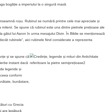
aga bogăție a imperiului la o singură masă.
 înseamnă roșu. Rubinul se numără printre cele mai apreciate și
milenii. Se spune că rubinul este una dintre pietrele prețioase ale
la gâtul lui Aaron în urma mesajului Divin. În Biblie se menționează
ecât rubinele”, aici rubinele fiind considerate a reprezenta
anțe și se spune că
ierbe instant dacă
 de legende și
 aceea conform
nătate, bunăstare,
ături cu Grecia
i are legătură