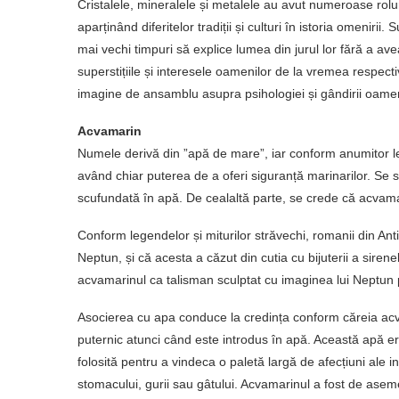
Cristalele, mineralele și metalele au avut numeroase rolur
aparținând diferitelor tradiții și culturi în istoria omeniri
mai vechi timpuri să explice lumea din jurul lor fără a ave
superstițiile și interesele oamenilor de la vremea respecti
imagine de ansamblu asupra psihologiei și gândirii oamen
Acvamarin
Numele derivă din ”apă de mare”, iar conform anumitor l
având chiar puterea de a oferi siguranță marinarilor. Se 
scufundată în apă. De cealaltă parte, se crede că acvamar
Conform legendelor și miturilor străvechi, romanii din Ant
Neptun, și că acesta a căzut din cutia cu bijuterii a siren
acvamarinul ca talisman sculptat cu imaginea lui Neptun 
Asocierea cu apa conduce la credința conform căreia ac
puternic atunci când este introdus în apă. Această apă era
folosită pentru a vindeca o paletă largă de afecțiuni ale inim
stomacului, gurii sau gâtului. Acvamarinul a fost de asem