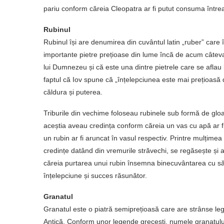
pariu conform căreia Cleopatra ar fi putut consuma între
Rubinul
Rubinul își are denumirea din cuvântul latin „ruber” care
importante pietre prețioase din lume încă de acum câteva 
lui Dumnezeu și că este una dintre pietrele care se aflau 
faptul că Iov spune că „înțelepciunea este mai prețioasă d
căldura și puterea.
Triburile din vechime foloseau rubinele sub formă de glo
aceștia aveau credința conform căreia un vas cu apă ar f
un rubin ar fi aruncat în vasul respectiv. Printre mulțimea
credințe datând din vremurile străvechi, se regăsește și
căreia purtarea unui rubin însemna binecuvântarea cu să
înțelepciune și succes răsunător.
Granatul
Granatul este o piatră semiprețioasă care are strânse leg
Antică. Conform unor legende grecești, numele granatulu