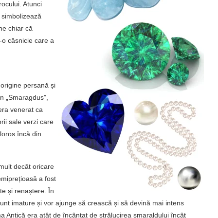
rocului. Atunci
 simbolizează
ne chiar că
-o căsnicie care a
origine persană și
atin „Smaragdus”,
era venerat ca
orii sale verzi care
loros încă din
mult decât oricare
semiprețioasă a fost
te și renaștere. În
nt imature și vor ajunge să crească și să devină mai intens
a Antică era atât de încântat de strălucirea smaraldului încât