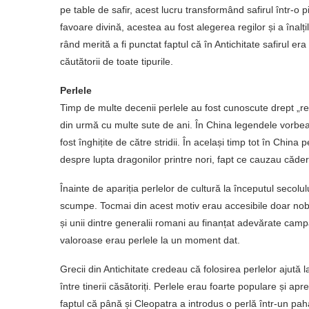
pe table de safir, acest lucru transformând safirul într-o p
favoare divină, acestea au fost alegerea regilor și a înalți
rând merită a fi punctat faptul că în Antichitate safirul er
căutătorii de toate tipurile.
Perlele
Timp de multe decenii perlele au fost cunoscute drept „re
din urmă cu multe sute de ani. În China legendele vorbeau 
fost înghițite de către stridii. În același timp tot în Chin
despre lupta dragonilor printre nori, fapt ce cauzau cădere
Înainte de apariția perlelor de cultură la începutul secolul
scumpe. Tocmai din acest motiv erau accesibile doar nobil
și unii dintre generalii romani au finanțat adevărate campa
valoroase erau perlele la un moment dat.
Grecii din Antichitate credeau că folosirea perlelor ajută l
între tinerii căsătoriți. Perlele erau foarte populare și ap
faptul că până și Cleopatra a introdus o perlă într-un pah