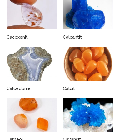
Cacoxenit
Calcantit
Calcedonie
Calcit
Carneol
Cavansit