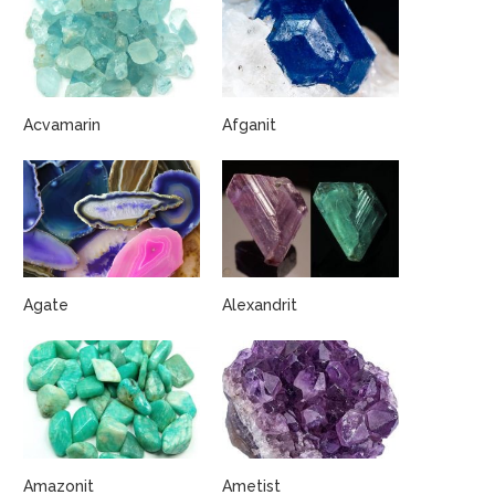
Acvamarin
Afganit
Agate
Alexandrit
Amazonit
Ametist