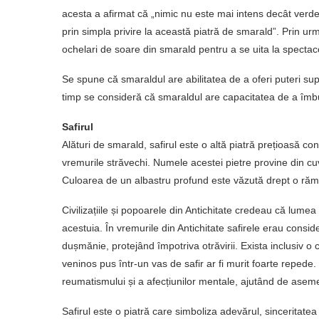
acesta a afirmat că „nimic nu este mai intens decât verde
prin simpla privire la această piatră de smarald”. Prin ur
ochelari de soare din smarald pentru a se uita la spectaco
Se spune că smaraldul are abilitatea de a oferi puteri su
timp se consideră că smaraldul are capacitatea de a îmbu
Safirul
Alături de smarald, safirul este o altă piatră prețioasă co
vremurile străvechi. Numele acestei pietre provine din c
Culoarea de un albastru profund este văzută drept o rămăș
Civilizațiile și popoarele din Antichitate credeau că lumea 
acestuia. În vremurile din Antichitate safirele erau consid
dușmănie, protejând împotriva otrăvirii. Exista inclusiv o
veninos pus într-un vas de safir ar fi murit foarte repede. 
reumatismului și a afecțiunilor mentale, ajutând de aseme
Safirul este o piatră care simboliza adevărul, sinceritate