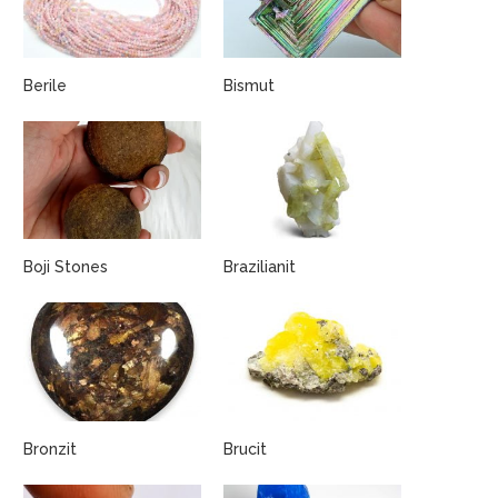
Berile
Bismut
Boji Stones
Brazilianit
Bronzit
Brucit