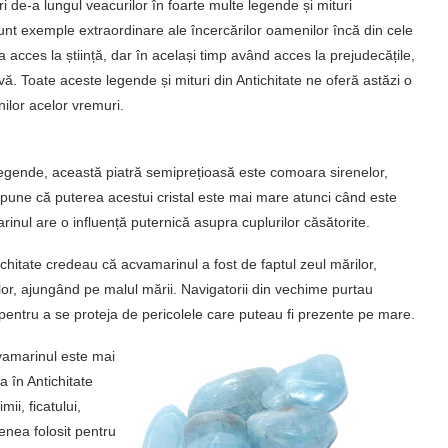
i de-a lungul veacurilor în foarte multe legende și mituri
i. Sunt exemple extraordinare ale încercărilor oamenilor încă din cele
a acces la știință, dar în același timp având acces la prejudecățile,
vă. Toate aceste legende și mituri din Antichitate ne oferă astăzi o
ilor acelor vremuri.
egende, această piatră semiprețioasă este comoara sirenelor,
spune că puterea acestui cristal este mai mare atunci când este
inul are o influență puternică asupra cuplurilor căsătorite.
ichitate credeau că acvamarinul a fost de faptul zeul mărilor,
elor, ajungând pe malul mării. Navigatorii din vechime purtau
pentru a se proteja de pericolele care puteau fi prezente pe mare.
vamarinul este mai
 în Antichitate
ii, ficatului,
enea folosit pentru