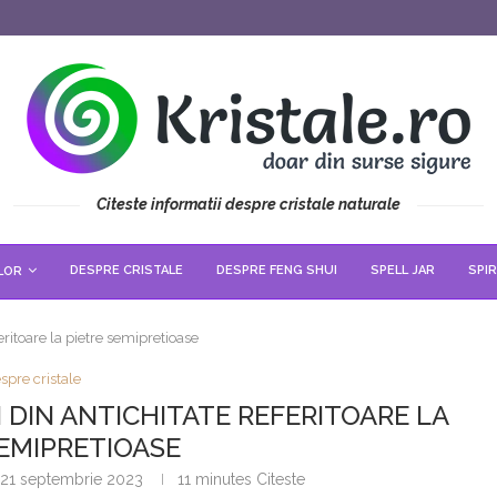
Citeste informatii despre cristale naturale
DESPRE CRISTALE
DESPRE FENG SHUI
SPELL JAR
SPIR
LOR
eritoare la pietre semipretioase
spre cristale
I DIN ANTICHITATE REFERITOARE LA
SEMIPRETIOASE
21 septembrie 2023
11 minutes Citeste