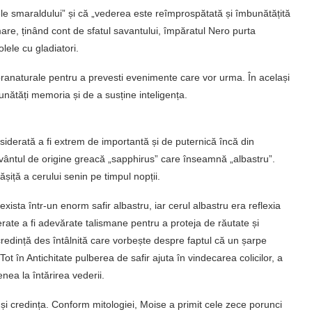
le smaraldului” și că „vederea este reîmprospătată și îmbunătățită
mare, ținând cont de sfatul savantului, împăratul Nero purta
lele cu gladiatori.
pranaturale pentru a prevesti evenimente care vor urma. În același
nătăți memoria și de a susține inteligența.
nsiderată a fi extrem de importantă și de puternică încă din
uvântul de origine greacă „sapphirus” care înseamnă „albastru”.
iță a cerului senin pe timpul nopții.
exista într-un enorm safir albastru, iar cerul albastru era reflexia
erate a fi adevărate talismane pentru a proteja de răutate și
 credință des întâlnită care vorbește despre faptul că un șarpe
Tot în Antichitate pulberea de safir ajuta în vindecarea colicilor, a
nea la întărirea vederii.
a și credința. Conform mitologiei, Moise a primit cele zece porunci