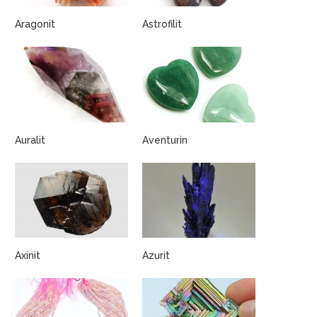
Aragonit
Astrofilit
Auralit
Aventurin
Axinit
Azurit