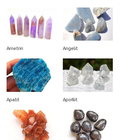
Ametrin
Angelit
Apatit
Apofilit