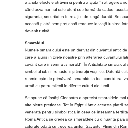
a anula efectele otrăvirii și pentru a ajuta în atragerea no
când acvamarinul este oferit sub formă de cadou, acesta
siguranța, securitatea în relațiile de lungă durată. Se spu
această piatră semiprețioasă readuce la viață iubirea într
devenit rutină.
Smaraldul
Numele smaraldului este un derivat din cuvântul antic de 
care a ajuns în zilele noastre prin alterarea cuvântului l
cuvânt care însemna „smarald”. În Antichitate smaraldul 
simbol al iubirii, renașterii și tinereții veșnice. Datorită cul
reamintește de primăvară, smaraldul a fost considerat va
urmă cu patru milenii în diferite culturi ale lumii.
Se spune că însăși Cleopatra a apreciat smaraldele mai 
alte pietre prețioase. Tot în Egiptul Antic această piatră 
venerată pentru simbolistica în ceea ce înseamnă fertilita
Roma Antică se credea că smaraldele cu o nuanță pală su
colorate odată cu trecerea anilor. Savantul Pliniu din Rom