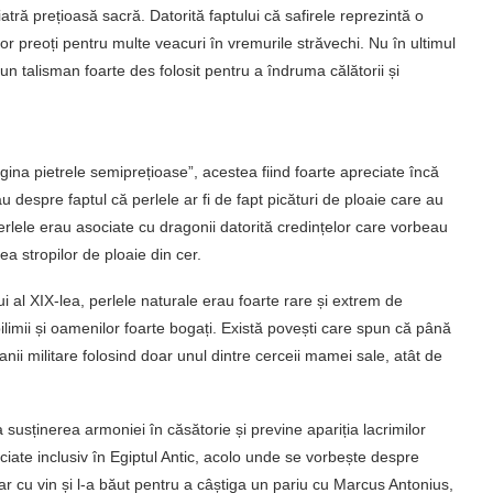
iatră prețioasă sacră. Datorită faptului că safirele reprezintă o
lor preoți pentru multe veacuri în vremurile străvechi. Nu în ultimul
a un talisman foarte des folosit pentru a îndruma călătorii și
gina pietrele semiprețioase”, acestea fiind foarte apreciate încă
despre faptul că perlele ar fi de fapt picături de ploaie care au
a perlele erau asociate cu dragonii datorită credințelor care vorbeau
a stropilor de ploaie din cer.
ui al XIX-lea, perlele naturale erau foarte rare și extrem de
imii și oamenilor foarte bogați. Există povești care spun că până
nii militare folosind doar unul dintre cerceii mamei sale, atât de
a susținerea armoniei în căsătorie și previne apariția lacrimilor
reciate inclusiv în Egiptul Antic, acolo unde se vorbește despre
ar cu vin și l-a băut pentru a câștiga un pariu cu Marcus Antonius,