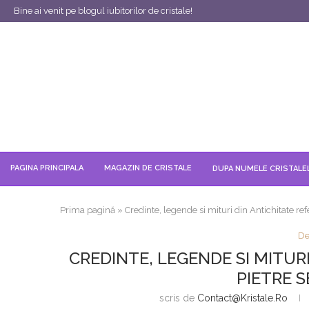
Bine ai venit pe blogul iubitorilor de cristale!
PAGINA PRINCIPALA
MAGAZIN DE CRISTALE
DUPA NUMELE CRISTALE
Prima pagină
»
Credinte, legende si mituri din Antichitate ref
De
CREDINTE, LEGENDE SI MITUR
PIETRE 
scris de
Contact@kristale.ro