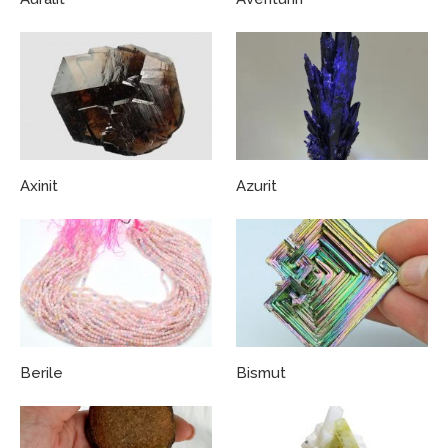
Axinit
Azurit
Berile
Bismut