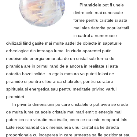
Piramidele
pot fi unele
dintre cele mai cunoscute
forme pentru cristale si asta
mai ales datorita popularitatii
in cadrul a numeroase
civilizatii fiind gasite mai multe astfel de obiecte in sapaturile
arheologice din intreaga lume. In ciuda aparentei putin
neobisnuite energia emanata de un cristal sub forma de
piramida are in primul rand de a ancora in realitate si asta
datorita bazei solide. In egala masura va puteti folosi de
piramide si pentru eliberarea chakrelor, pentru curatare
spirituala si energetica sau pentru meditatie privind varful
piramidei.
In privinta dimensiunii pe care cristalele o pot avea se crede
de multa lume ca acele cristale mai mari emit o energie mai
puternica si o vibratie mai inalta, ceea ce nu este neaparat fals.
Este recomandat ca dimensiunea unui cristal sa fie directa
proportionala cu incaperea in care urmeaza sa fie pozitionat sau