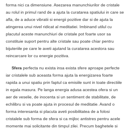
forma nici ca dimensiune. Asezarea manunchiurilor de cristale
au rolul in primul rand de a ajuta la curatarea spatiului in care se
afla, de a aduce vibratii si energii pozitive dar si de ajuta la
atingerea unui nivel ridicat al meditatiei. Imbinand utilul cu
placutul aceste manunchiuri de cristale pot foarte usor sa
constituie suport pentru alte cristale sau poate chiar pentru
bijuteriile pe care le aveti ajutand la curatarea acestora sau
reincarcare lor cu energie pozitiva.
Sfera
perfecta nu exista insa exista sfere aproape perfecte
iar cristalele sub aceasta forma ajuta la energizarea foarte
rapida a unui spatiu prin faptul ca emisiile sunt in toate directiile
in egala masura. Pe langa energia adusa acestea ofera si un
aer de veselie, de inocenta si un sentiment de stabilitate, de
echilibru si va poate ajuta in procesul de meditatie. Avand o
forma interesanta si placuta aveti posibilitatea de a folosi
cristalele sub forma de sfera si ca mijloc antistres pentru acele
momente mai solicitante din timpul zilei. Precum baghetele si