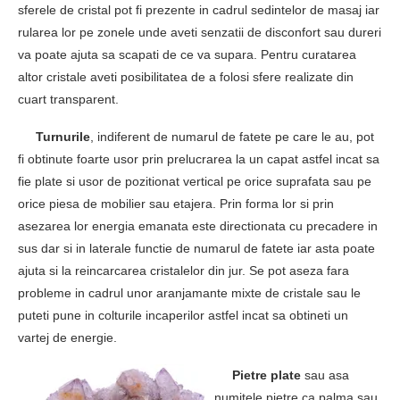
sferele de cristal pot fi prezente in cadrul sedintelor de masaj iar
rularea lor pe zonele unde aveti senzatii de disconfort sau dureri
va poate ajuta sa scapati de ce va supara. Pentru curatarea
altor cristale aveti posibilitatea de a folosi sfere realizate din
cuart transparent.
Turnurile
, indiferent de numarul de fatete pe care le au, pot
fi obtinute foarte usor prin prelucrarea la un capat astfel incat sa
fie plate si usor de pozitionat vertical pe orice suprafata sau pe
orice piesa de mobilier sau etajera. Prin forma lor si prin
asezarea lor energia emanata este directionata cu precadere in
sus dar si in laterale functie de numarul de fatete iar asta poate
ajuta si la reincarcarea cristalelor din jur. Se pot aseza fara
probleme in cadrul unor aranjamante mixte de cristale sau le
puteti pune in colturile incaperilor astfel incat sa obtineti un
vartej de energie.
Pietre plate
sau asa
numitele pietre ca palma sau