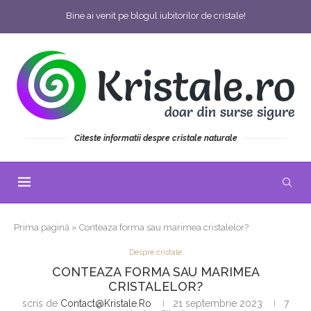
Bine ai venit pe blogul iubitorilor de cristale!
Citeste informatii despre cristale naturale
Prima pagină
»
Conteaza forma sau marimea cristalelor?
Despre cristale
CONTEAZA FORMA SAU MARIMEA
CRISTALELOR?
scris de
Contact@kristale.ro
21 septembrie 2023
7