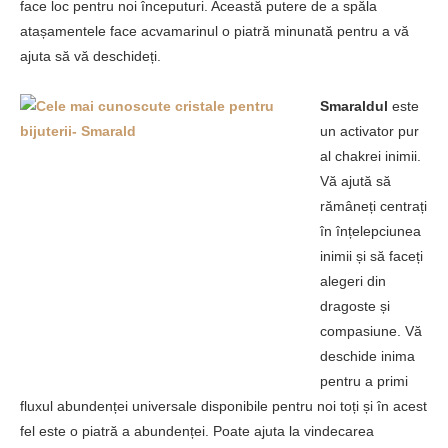
face loc pentru noi începuturi. Această putere de a spăla
atașamentele face acvamarinul o piatră minunată pentru a vă
ajuta să vă deschideți.
Smaraldul
este
un activator pur
al chakrei inimii.
Vă ajută să
rămâneți centrați
în înțelepciunea
inimii și să faceți
alegeri din
dragoste și
compasiune. Vă
deschide inima
pentru a primi
fluxul abundenței universale disponibile pentru noi toți și în acest
fel este o piatră a abundenței. Poate ajuta la vindecarea