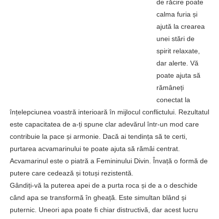
de răcire poate
calma furia și
ajută la crearea
unei stări de
spirit relaxate,
dar alerte. Vă
poate ajuta să
rămâneți
conectat la
înțelepciunea voastră interioară în mijlocul conflictului. Rezultatul
este capacitatea de a-ți spune clar adevărul într-un mod care
contribuie la pace și armonie. Dacă ai tendința să te certi,
purtarea acvamarinului te poate ajuta să rămâi centrat.
Acvamarinul este o piatră a Femininului Divin. Învață o formă de
putere care cedează și totuși rezistentă.
Gândiți-vă la puterea apei de a purta roca și de a o deschide
când apa se transformă în gheață. Este simultan blând și
puternic. Uneori apa poate fi chiar distructivă, dar acest lucru