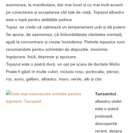
asemenea, la manifestare, dar mai încet și cu mai mult accent
pe conectarea și acceptarea căii tale de viață. Topazul albastru
este o lupă pentru abilitățile psihice.
Topaz, se crede că calmează un temperament urât și dă putere.
Se spune, de asemenea, că îmbunătățește claritatea mentală,
ajută la concentrare și crește încrederea. Pietrele topazice sunt
recomandate pentru schimbări de dispoziție, insomnie,
îngrijorare, frică, depresie și epuizare.
Topazul este o piatră dură, un opt pe scara de duritate Mohs.
Poate fi găsit în multe culori, inclusiv roșu, portocaliu, piersic,
roz, auriu, galben, albastru, maro, verde, alb și clar.
Tanzanitul
albastru-violet
este o piatră
prețioasă
descoperită
recent, despre