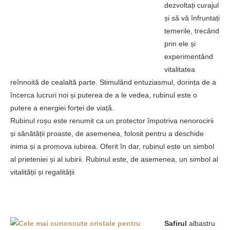
dezvoltați curajul
și să vă înfruntați
temerile, trecând
prin ele și
experimentând
vitalitatea
reînnoită de cealaltă parte. Stimulând entuziasmul, dorința de a
încerca lucruri noi și puterea de a le vedea, rubinul este o
putere a energiei forței de viață.
Rubinul roșu este renumit ca un protector împotriva nenorocirii
și sănătății proaste, de asemenea, folosit pentru a deschide
inima și a promova iubirea. Oferit în dar, rubinul este un simbol
al prieteniei și al iubirii. Rubinul este, de asemenea, un simbol al
vitalității și regalității
Safirul
albastru