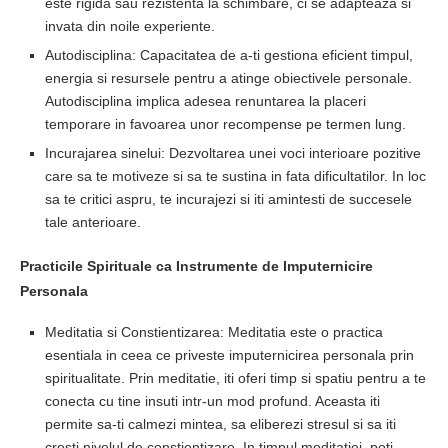
este rigida sau rezistenta la schimbare, ci se adapteaza si
invata din noile experiente.
Autodisciplina: Capacitatea de a-ti gestiona eficient timpul,
energia si resursele pentru a atinge obiectivele personale.
Autodisciplina implica adesea renuntarea la placeri
temporare in favoarea unor recompense pe termen lung.
Incurajarea sinelui: Dezvoltarea unei voci interioare pozitive
care sa te motiveze si sa te sustina in fata dificultatilor. In loc
sa te critici aspru, te incurajezi si iti amintesti de succesele
tale anterioare.
Practicile Spirituale ca Instrumente de Imputernicire
Personala
Meditatia si Constientizarea: Meditatia este o practica
esentiala in ceea ce priveste imputernicirea personala prin
spiritualitate. Prin meditatie, iti oferi timp si spatiu pentru a te
conecta cu tine insuti intr-un mod profund. Aceasta iti
permite sa-ti calmezi mintea, sa eliberezi stresul si sa iti
cresti nivelul de constientizare. In timpul meditatiei, poti