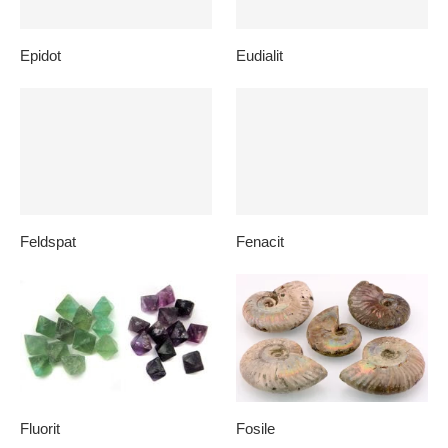
Epidot
Eudialit
Feldspat
Fenacit
Fluorit
Fosile