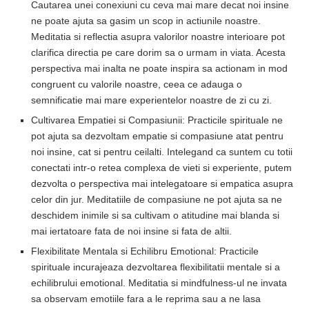
Cautarea unei conexiuni cu ceva mai mare decat noi insine
ne poate ajuta sa gasim un scop in actiunile noastre.
Meditatia si reflectia asupra valorilor noastre interioare pot
clarifica directia pe care dorim sa o urmam in viata. Acesta
perspectiva mai inalta ne poate inspira sa actionam in mod
congruent cu valorile noastre, ceea ce adauga o
semnificatie mai mare experientelor noastre de zi cu zi.
Cultivarea Empatiei si Compasiunii: Practicile spirituale ne
pot ajuta sa dezvoltam empatie si compasiune atat pentru
noi insine, cat si pentru ceilalti. Intelegand ca suntem cu totii
conectati intr-o retea complexa de vieti si experiente, putem
dezvolta o perspectiva mai intelegatoare si empatica asupra
celor din jur. Meditatiile de compasiune ne pot ajuta sa ne
deschidem inimile si sa cultivam o atitudine mai blanda si
mai iertatoare fata de noi insine si fata de altii.
Flexibilitate Mentala si Echilibru Emotional: Practicile
spirituale incurajeaza dezvoltarea flexibilitatii mentale si a
echilibrului emotional. Meditatia si mindfulness-ul ne invata
sa observam emotiile fara a le reprima sau a ne lasa