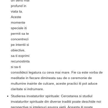
un sens mai
profund in
viata ta.
Aceste
momente
speciale iti
permit sa te
concentrezi
pe intentii si
obiective,
sa-ti exprimi
recunostinta
si sa-ti
consolidezi legatura cu ceva mai mare. Fie ca este vorba de
meditatie in fiecare dimineata sau de o ceremonie de
multumire inainte de culcare, aceste practici iti pot aduce
claritate si indrumare.
Studierea invataturilor spirituale: Cercetarea si studiul
invataturilor spirituale din diverse traditii poate deschide noi
perspective si intelesuri asupra vietii. Aceasta iti poate