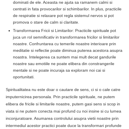
dominati de ele. Aceasta ne ajuta sa ramanem calmi si
centrati in fata provocarilor si schimbarilor. In plus, practicile
de respiratie si relaxare pot regla sistemul nervos si pot
promova o stare de calm si claritate.
Transformarea Fricii si Limitarilor: Practicile spirituale pot
juca un rol semnificativ in transformarea fricilor si limitarilor
noastre. Confruntarea cu temerile noastre interioare prin
meditatie si reflectie poate diminua puterea acestora asupra
noastra. Intelegerea ca suntem mai mult decat gandurile
noastre sau emotiile ne poate elibera din constrangerile
mentale si ne poate incuraja sa exploram noi cai si
oportunitati.
Spiritualitatea nu este doar o cautare de sens, ci si o cale catre
imputernicirea personala. Prin practicile spirituale, ne putem
elibera de fricile si limitarile noastre, putem gasi sens si scop in
viata si ne putem conecta mai profund cu noi insine si cu lumea
inconjuratoare. Asumarea controlului asupra vietii noastre prin
intermediul acestor practici poate duce la transformari profunde