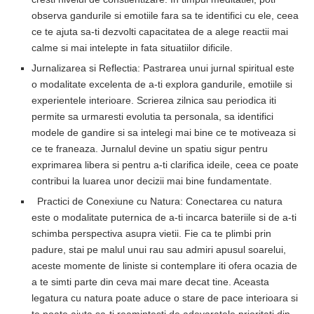
observa gandurile si emotiile fara sa te identifici cu ele, ceea
ce te ajuta sa-ti dezvolti capacitatea de a alege reactii mai
calme si mai intelepte in fata situatiilor dificile.
Jurnalizarea si Reflectia: Pastrarea unui jurnal spiritual este
o modalitate excelenta de a-ti explora gandurile, emotiile si
experientele interioare. Scrierea zilnica sau periodica iti
permite sa urmaresti evolutia ta personala, sa identifici
modele de gandire si sa intelegi mai bine ce te motiveaza si
ce te franeaza. Jurnalul devine un spatiu sigur pentru
exprimarea libera si pentru a-ti clarifica ideile, ceea ce poate
contribui la luarea unor decizii mai bine fundamentate.
Practici de Conexiune cu Natura: Conectarea cu natura
este o modalitate puternica de a-ti incarca bateriile si de a-ti
schimba perspectiva asupra vietii. Fie ca te plimbi prin
padure, stai pe malul unui rau sau admiri apusul soarelui,
aceste momente de liniste si contemplare iti ofera ocazia de
a te simti parte din ceva mai mare decat tine. Aceasta
legatura cu natura poate aduce o stare de pace interioara si