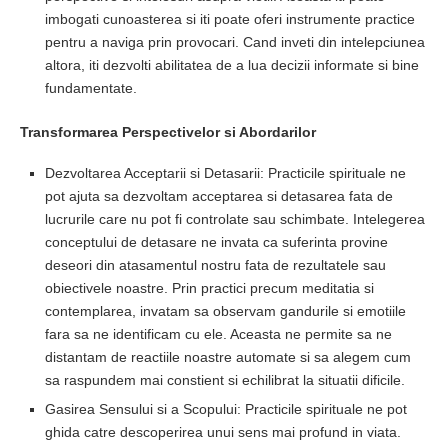
imbogati cunoasterea si iti poate oferi instrumente practice
pentru a naviga prin provocari. Cand inveti din intelepciunea
altora, iti dezvolti abilitatea de a lua decizii informate si bine
fundamentate.
Transformarea Perspectivelor si Abordarilor
Dezvoltarea Acceptarii si Detasarii: Practicile spirituale ne
pot ajuta sa dezvoltam acceptarea si detasarea fata de
lucrurile care nu pot fi controlate sau schimbate. Intelegerea
conceptului de detasare ne invata ca suferinta provine
deseori din atasamentul nostru fata de rezultatele sau
obiectivele noastre. Prin practici precum meditatia si
contemplarea, invatam sa observam gandurile si emotiile
fara sa ne identificam cu ele. Aceasta ne permite sa ne
distantam de reactiile noastre automate si sa alegem cum
sa raspundem mai constient si echilibrat la situatii dificile.
Gasirea Sensului si a Scopului: Practicile spirituale ne pot
ghida catre descoperirea unui sens mai profund in viata.