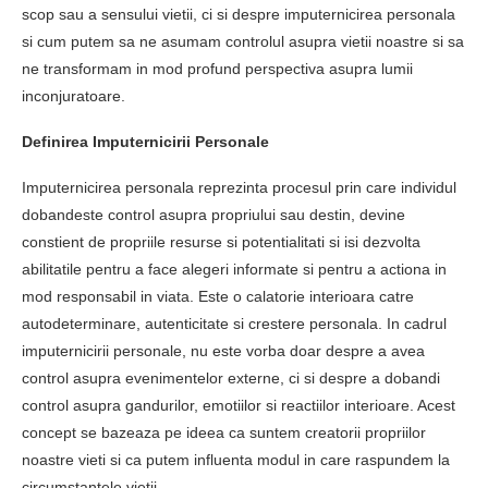
scop sau a sensului vietii, ci si despre imputernicirea personala
si cum putem sa ne asumam controlul asupra vietii noastre si sa
ne transformam in mod profund perspectiva asupra lumii
inconjuratoare.
Definirea Imputernicirii Personale
Imputernicirea personala reprezinta procesul prin care individul
dobandeste control asupra propriului sau destin, devine
constient de propriile resurse si potentialitati si isi dezvolta
abilitatile pentru a face alegeri informate si pentru a actiona in
mod responsabil in viata. Este o calatorie interioara catre
autodeterminare, autenticitate si crestere personala. In cadrul
imputernicirii personale, nu este vorba doar despre a avea
control asupra evenimentelor externe, ci si despre a dobandi
control asupra gandurilor, emotiilor si reactiilor interioare. Acest
concept se bazeaza pe ideea ca suntem creatorii propriilor
noastre vieti si ca putem influenta modul in care raspundem la
circumstantele vietii.