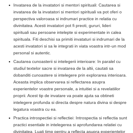
Invatarea de la invatatori si mentori spirituali: Cautarea si
invatarea de la invatatori si mentori spirituali va pot oferi o
perspectiva valoroasa si indrumari practice in relatia cu
divinitatea. Acesti invatatori pot fi preoti, gururi, lideri
spirituali sau persoane intelepte si experimentate in calea
spirituala. Fiti deschisi sa primiti invataturi si indrumari de la
acesti invatatori si sa le integrati in viata voastra intr-un mod
personal si autentic.
Cautarea cunoasterii si intelegerii interioare: In paralel cu
studiul textelor sacre si invatarea de la altii, cautati sa
dobanditi cunoastere si intelegere prin explorarea interioara.
Aceasta implica observarea si reflectarea asupra
experientelor voastre personale, a intuitiei si a revelatiilor
proprii. Acest tip de invatare va poate ajuta sa obtineti
intelegere profunda si directa despre natura divina si despre
legatura voastra cu ea.
Practica introspectiei si reflectiei: Introspectia si reflectia sunt
practici esentiale in intelegerea si aprofundarea relatiei cu
divinitatea. Luati timp pentru a reflecta asupra experientelor