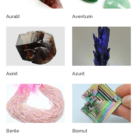
Auralit
Aventurin
Axinit
Azurit
Berile
Bismut