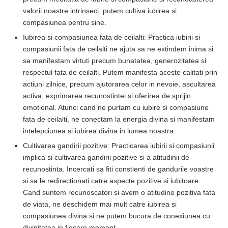
valorii noastre intrinseci, putem cultiva iubirea si
compasiunea pentru sine.
Iubirea si compasiunea fata de ceilalti: Practica iubirii si
compasiunii fata de ceilalti ne ajuta sa ne extindem inima si
sa manifestam virtuti precum bunatatea, generozitatea si
respectul fata de ceilalti. Putem manifesta aceste calitati prin
actiuni zilnice, precum ajutorarea celor in nevoie, ascultarea
activa, exprimarea recunostintei si oferirea de sprijin
emotional. Atunci cand ne purtam cu iubire si compasiune
fata de ceilalti, ne conectam la energia divina si manifestam
intelepciunea si iubirea divina in lumea noastra.
Cultivarea gandirii pozitive: Practicarea iubirii si compasiunii
implica si cultivarea gandirii pozitive si a atitudinii de
recunostinta. Incercati sa fiti constienti de gandurile voastre
si sa le redirectionati catre aspecte pozitive si iubitoare.
Cand suntem recunoscatori si avem o atitudine pozitiva fata
de viata, ne deschidem mai mult catre iubirea si
compasiunea divina si ne putem bucura de conexiunea cu
divinitatea in fiecare moment.