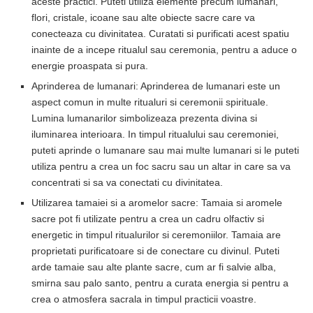
aceste practici. Puteti utiliza elemente precum lumanari,
flori, cristale, icoane sau alte obiecte sacre care va
conecteaza cu divinitatea. Curatati si purificati acest spatiu
inainte de a incepe ritualul sau ceremonia, pentru a aduce o
energie proaspata si pura.
Aprinderea de lumanari: Aprinderea de lumanari este un
aspect comun in multe ritualuri si ceremonii spirituale.
Lumina lumanarilor simbolizeaza prezenta divina si
iluminarea interioara. In timpul ritualului sau ceremoniei,
puteti aprinde o lumanare sau mai multe lumanari si le puteti
utiliza pentru a crea un foc sacru sau un altar in care sa va
concentrati si sa va conectati cu divinitatea.
Utilizarea tamaiei si a aromelor sacre: Tamaia si aromele
sacre pot fi utilizate pentru a crea un cadru olfactiv si
energetic in timpul ritualurilor si ceremoniilor. Tamaia are
proprietati purificatoare si de conectare cu divinul. Puteti
arde tamaie sau alte plante sacre, cum ar fi salvie alba,
smirna sau palo santo, pentru a curata energia si pentru a
crea o atmosfera sacrala in timpul practicii voastre.