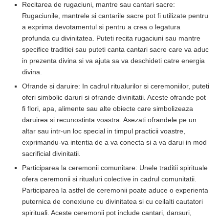
Recitarea de rugaciuni, mantre sau cantari sacre:
Rugaciunile, mantrele si cantarile sacre pot fi utilizate pentru
a exprima devotamentul si pentru a crea o legatura
profunda cu divinitatea. Puteti recita rugaciuni sau mantre
specifice traditiei sau puteti canta cantari sacre care va aduc
in prezenta divina si va ajuta sa va deschideti catre energia
divina.
Ofrande si daruire: In cadrul ritualurilor si ceremoniilor, puteti
oferi simbolic daruri si ofrande divinitatii. Aceste ofrande pot
fi flori, apa, alimente sau alte obiecte care simbolizeaza
daruirea si recunostinta voastra. Asezati ofrandele pe un
altar sau intr-un loc special in timpul practicii voastre,
exprimandu-va intentia de a va conecta si a va darui in mod
sacrificial divinitatii.
Participarea la ceremonii comunitare: Unele traditii spirituale
ofera ceremonii si ritualuri colective in cadrul comunitatii.
Participarea la astfel de ceremonii poate aduce o experienta
puternica de conexiune cu divinitatea si cu ceilalti cautatori
spirituali. Aceste ceremonii pot include cantari, dansuri,