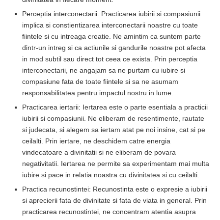
Perceptia interconectarii: Practicarea iubirii si compasiunii
implica si constientizarea interconectarii noastre cu toate
fiintele si cu intreaga creatie. Ne amintim ca suntem parte
dintr-un intreg si ca actiunile si gandurile noastre pot afecta
in mod subtil sau direct tot ceea ce exista. Prin perceptia
interconectarii, ne angajam sa ne purtam cu iubire si
compasiune fata de toate fiintele si sa ne asumam
responsabilitatea pentru impactul nostru in lume.
Practicarea iertarii: Iertarea este o parte esentiala a practicii
iubirii si compasiunii. Ne eliberam de resentimente, rautate
si judecata, si alegem sa iertam atat pe noi insine, cat si pe
ceilalti. Prin iertare, ne deschidem catre energia
vindecatoare a divinitatii si ne eliberam de povara
negativitatii. Iertarea ne permite sa experimentam mai multa
iubire si pace in relatia noastra cu divinitatea si cu ceilalti.
Practica recunostintei: Recunostinta este o expresie a iubirii
si aprecierii fata de divinitate si fata de viata in general. Prin
practicarea recunostintei, ne concentram atentia asupra