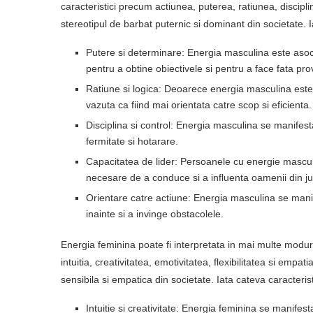
caracteristici precum actiunea, puterea, ratiunea, discipl
stereotipul de barbat puternic si dominant din societate. I
Putere si determinare: Energia masculina este asociat
pentru a obtine obiectivele si pentru a face fata prov
Ratiune si logica: Deoarece energia masculina este 
vazuta ca fiind mai orientata catre scop si eficienta.
Disciplina si control: Energia masculina se manifesta 
fermitate si hotarare.
Capacitatea de lider: Persoanele cu energie masculi
necesare de a conduce si a influenta oamenii din jur
Orientare catre actiune: Energia masculina se manif
inainte si a invinge obstacolele.
Energia feminina poate fi interpretata in mai multe modur
intuitia, creativitatea, emotivitatea, flexibilitatea si emp
sensibila si empatica din societate. Iata cateva caracterist
Intuitie si creativitate: Energia feminina se manifesta