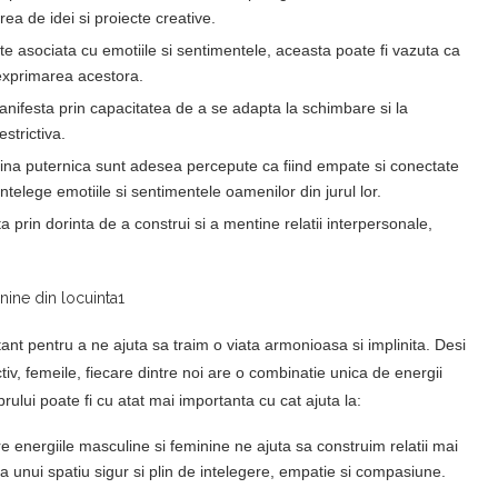
a de idei si proiecte creative.
 asociata cu emotiile si sentimentele, aceasta poate fi vazuta ca
 exprimarea acestora.
manifesta prin capacitatea de a se adapta la schimbare si la
strictiva.
ina puternica sunt adesea percepute ca fiind empate si conectate
 intelege emotiile si sentimentele oamenilor din jurul lor.
a prin dorinta de a construi si a mentine relatii interpersonale,
tant pentru a ne ajuta sa traim o viata armonioasa si implinita. Desi
tiv, femeile, fiecare dintre noi are o combinatie unica de energii
brului poate fi cu atat mai importanta cu cat ajuta la:
tre energiile masculine si feminine ne ajuta sa construim relatii mai
a unui spatiu sigur si plin de intelegere, empatie si compasiune.