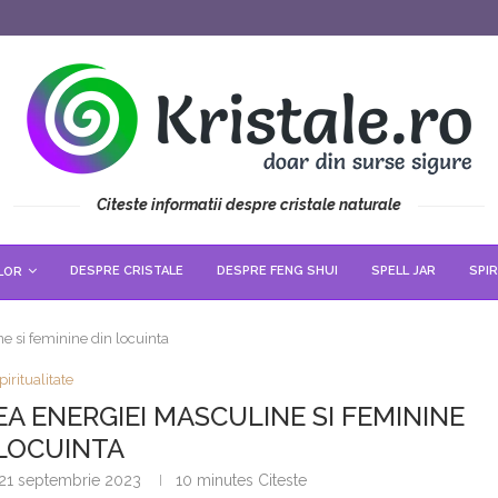
Citeste informatii despre cristale naturale
DESPRE CRISTALE
DESPRE FENG SHUI
SPELL JAR
SPIR
LOR
ne si feminine din locuinta
piritualitate
A ENERGIEI MASCULINE SI FEMININE
 LOCUINTA
21 septembrie 2023
10 minutes Citeste