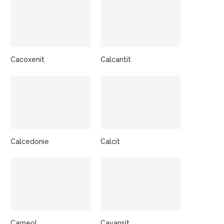
Cacoxenit
Calcantit
Calcedonie
Calcit
Carneol
Cavansit