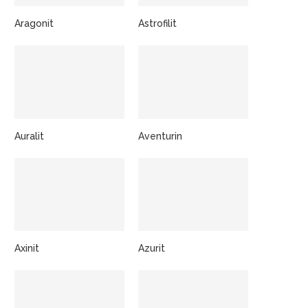
Aragonit
Astrofilit
Auralit
Aventurin
Axinit
Azurit