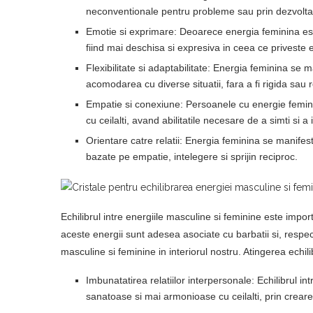
neconventionale pentru probleme sau prin dezvoltare
Emotie si exprimare: Deoarece energia feminina este
fiind mai deschisa si expresiva in ceea ce priveste
Flexibilitate si adaptabilitate: Energia feminina se 
acomodarea cu diverse situatii, fara a fi rigida sau re
Empatie si conexiune: Persoanele cu energie femin
cu ceilalti, avand abilitatile necesare de a simti si a
Orientare catre relatii: Energia feminina se manifest
bazate pe empatie, intelegere si sprijin reciproc.
Echilibrul intre energiile masculine si feminine este impor
aceste energii sunt adesea asociate cu barbatii si, respec
masculine si feminine in interiorul nostru. Atingerea echili
Imbunatatirea relatiilor interpersonale: Echilibrul in
sanatoase si mai armonioase cu ceilalti, prin creare