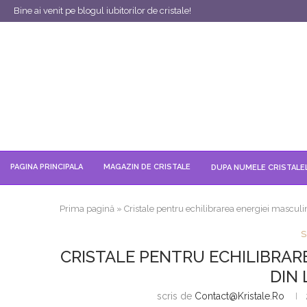
Bine ai venit pe blogul iubitorilor de cristale!
PAGINA PRINCIPALA
MAGAZIN DE CRISTALE
DUPA NUMELE CRISTALE
Prima pagină
»
Cristale pentru echilibrarea energiei masculi
S
CRISTALE PENTRU ECHILIBRARE
DIN
scris de
Contact@kristale.ro