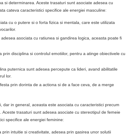
ina si determinarea. Aceste trasaturi sunt asociate adesea cu
ata cateva caracteristici specifice ale energiei masculine:
a cu o putere si o forta fizica si mentala, care este utilizata
ocarilor.
adesea asociata cu ratiunea si gandirea logica, aceasta poate fi
prin disciplina si controlul emotiilor, pentru a atinge obiectivele cu
na puternica sunt adesea percepute ca lideri, avand abilitatile
ul lor.
esta prin dorinta de a actiona si de a face ceva, de a merge
i, dar in general, aceasta este asociata cu caracteristici precum
atia. Aceste trasaturi sunt adesea asociate cu stereotipul de femeie
ici specifice ale energiei feminine:
 prin intuitie si creativitate, adesea prin gasirea unor solutii