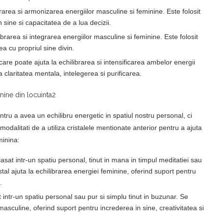
brarea si armonizarea energiilor masculine si feminine. Este folosit
sine si capacitatea de a lua decizii.
librarea si integrarea energiilor masculine si feminine. Este folosit
a cu propriul sine divin.
 care poate ajuta la echilibrarea si intensificarea ambelor energii
 claritatea mentala, intelegerea si purificarea.
tru a avea un echilibru energetic in spatiul nostru personal, ci
 modalitati de a utiliza cristalele mentionate anterior pentru a ajuta
minina:
plasat intr-un spatiu personal, tinut in mana in timpul meditatiei sau
stal ajuta la echilibrarea energiei feminine, oferind suport pentru
.
sat intr-un spatiu personal sau pur si simplu tinut in buzunar. Se
 masculine, oferind suport pentru increderea in sine, creativitatea si