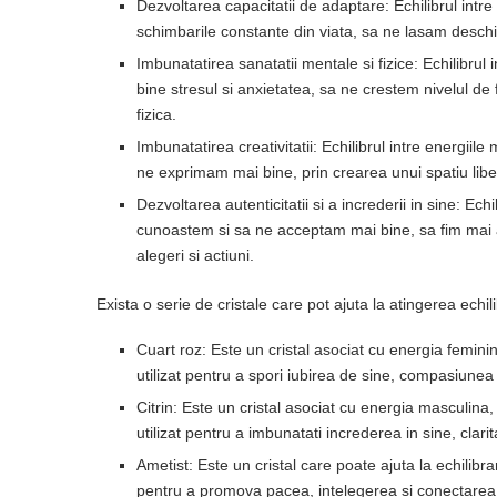
Dezvoltarea capacitatii de adaptare: Echilibrul intr
schimbarile constante din viata, sa ne lasam deschisi 
Imbunatatirea sanatatii mentale si fizice: Echilibru
bine stresul si anxietatea, sa ne crestem nivelul de
fizica.
Imbunatatirea creativitatii: Echilibrul intre energiil
ne exprimam mai bine, prin crearea unui spatiu liber
Dezvoltarea autenticitatii si a increderii in sine: Ech
cunoastem si sa ne acceptam mai bine, sa fim mai a
alegeri si actiuni.
Exista o serie de cristale care pot ajuta la atingerea echi
Cuart roz: Este un cristal asociat cu energia feminin
utilizat pentru a spori iubirea de sine, compasiunea 
Citrin: Este un cristal asociat cu energia masculina,
utilizat pentru a imbunatati increderea in sine, clari
Ametist: Este un cristal care poate ajuta la echilibra
pentru a promova pacea, intelegerea si conectarea la