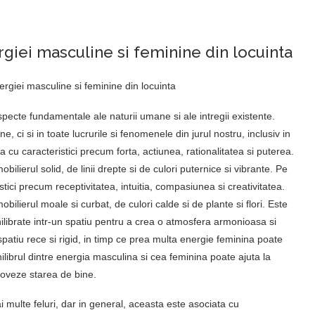
ergiei masculine si feminine din locuinta
ecte fundamentale ale naturii umane si ale intregii existente.
, ci si in toate lucrurile si fenomenele din jurul nostru, inclusiv in
 cu caracteristici precum forta, actiunea, rationalitatea si puterea.
ilierul solid, de linii drepte si de culori puternice si vibrante. Pe
tici precum receptivitatea, intuitia, compasiunea si creativitatea.
ilierul moale si curbat, de culori calde si de plante si flori. Este
ilibrate intr-un spatiu pentru a crea o atmosfera armonioasa si
atiu rece si rigid, in timp ce prea multa energie feminina poate
ilibrul dintre energia masculina si cea feminina poate ajuta la
moveze starea de bine.
 multe feluri, dar in general, aceasta este asociata cu