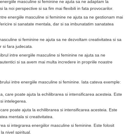
e energiile masculine si feminine ne ajuta sa ne adaptam la
la noi perspective si sa fim mai flexibili in fata provocarilor.
l intre energiile masculine si feminine ne ajuta sa ne gestionam mai
 fericire si sanatate mentala, dar si sa imbunatatim sanatatea
e masculine si feminine ne ajuta sa ne dezvoltam creativitatea si sa
 si fara judecata.
ilibrul intre energiile masculine si feminine ne ajuta sa ne
utentici si sa avem mai multa incredere in propriile noastre
librului intre energiile masculine si feminine. Iata cateva exemple:
a, care poate ajuta la echilibrarea si intensificarea acesteia. Este
si intelegerea.
 care poate ajuta la echilibrarea si intensificarea acesteia. Este
tatea mentala si creativitatea.
rea si integrarea energiilor masculine si feminine. Este folosit
 nivel spiritual.