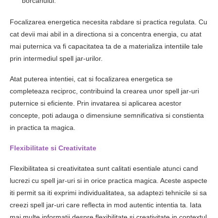
borcanului.
Focalizarea energetica necesita rabdare si practica regulata. Cu
cat devii mai abil in a directiona si a concentra energia, cu atat
mai puternica va fi capacitatea ta de a materializa intentiile tale
prin intermediul spell jar-urilor.
Atat puterea intentiei, cat si focalizarea energetica se
completeaza reciproc, contribuind la crearea unor spell jar-uri
puternice si eficiente. Prin invatarea si aplicarea acestor
concepte, poti adauga o dimensiune semnificativa si constienta
in practica ta magica.
Flexibilitate si Creativitate
Flexibilitatea si creativitatea sunt calitati esentiale atunci cand
lucrezi cu spell jar-uri si in orice practica magica. Aceste aspecte
iti permit sa iti exprimi individualitatea, sa adaptezi tehnicile si sa
creezi spell jar-uri care reflecta in mod autentic intentia ta. Iata
mai multe informatii despre flexibilitate si creativitate in contextul