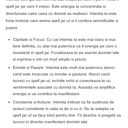
spell jar pe care il creezi. Este energia ta concentrata si
directionata catre ceea ce doresti sa realizezi. Intentia ta este
forta motorie care anima spell jar-ul si ii confera semnificatie si
putere.
Claritate si Focus: Cu cat intentia ta este mai clara si mai
bine definita, cu atat mai puternica va fi energia pe care o
investesti in spell jar. Focalizeaza-te pe esenta dorintei tale
si exprima-o intr-un mod simplu si precis.
Emotie si Pasare: Intentia este mult mai puternica atunci
cand este incarcata cu emotie si pasiune. Atunci cand
lucrezi cu spell jar-ul, inchide ochii si conecteaza-te cu
sentimentele asociate cu dorinta ta. Aceasta va amplifica
energia si va contribui la manifestare.
Constienta si Actiune: Intentia trebuie sa fie sustinuta de
actiuni constiente in viata ta de zi cu zi. Nu te astepta ca
spell jar-ul sa faca totul pentru tine. Fii deschis si pregatit sa
lucrezi in directia manifestarii dorintei tale.