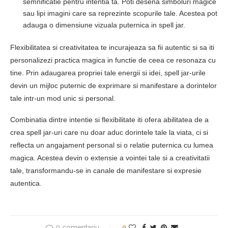
semnificatie pentru intentia ta. Poti desena simboluri magice
sau lipi imagini care sa reprezinte scopurile tale. Acestea pot
adauga o dimensiune vizuala puternica in spell jar.
Flexibilitatea si creativitatea te incurajeaza sa fii autentic si sa iti
personalizezi practica magica in functie de ceea ce resonaza cu
tine. Prin adaugarea propriei tale energii si idei, spell jar-urile
devin un mijloc puternic de exprimare si manifestare a dorintelor
tale intr-un mod unic si personal.
Combinatia dintre intentie si flexibilitate iti ofera abilitatea de a
crea spell jar-uri care nu doar aduc dorintele tale la viata, ci si
reflecta un angajament personal si o relatie puternica cu lumea
magica. Acestea devin o extensie a vointei tale si a creativitatii
tale, transformandu-se in canale de manifestare si expresie
autentica.
0 comentariu
0