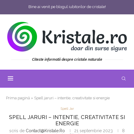
Bine ai venit pe blogul iubitorilor de cristale!
Citeste informatii despre cristale naturale
Prima pagină
»
Spell jaruri – intentie, creativitate si energie
Spell Jar
SPELL JARURI – INTENTIE, CREATIVITATE SI
ENERGIE
scris de
Contact@kristale.ro
21 septembrie 2023
8