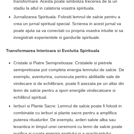
transformare. Acesta poate simboliza trecerea de la un
stadiu la altul in calatoria voastra spirituala.
Jurnalizarea Spirituala: Folositi lemnul de salcie pentru a
crea un jurnal spiritual special. Scrierea in acest jurnal va
poate ajuta sa va conectati cu propria voastra intuitie si sa
inregistrati experientele si gandurile spirituale.
Transformarea Interioara si Evolutia Spirituala
Cristale si Piatre Semipretioase: Cristalele si pietrele
semipretioase pot completa energia lemnului de salcie. De
exemplu, aventurina, cunoscuta pentru abilitatile sale de
vindecare si de echilibrare, poate fi asezata pe un altar din
lemn de salcie pentru a spori energiile vindecatoare si
echilibrul spiritual.
Ierburi si Plante Sacre: Lemnul de salcie poate fi folosit in
combinatie cu ierburi si plante sacre pentru a amplifica
puterea ritualurilor. De exemplu, arderi salvie alba sau
levantica in timpul unei ceremonii cu lemn de salcie poate
purifica si curata energia spatiului si a practicantului.