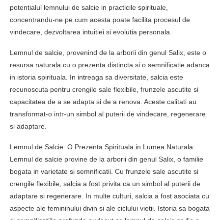
potentialul lemnului de salcie in practicile spirituale,
concentrandu-ne pe cum acesta poate facilita procesul de
vindecare, dezvoltarea intuitiei si evolutia personala.
Lemnul de salcie, provenind de la arborii din genul Salix, este o
resursa naturala cu o prezenta distincta si o semnificatie adanca
in istoria spirituala. In intreaga sa diversitate, salcia este
recunoscuta pentru crengile sale flexibile, frunzele ascutite si
capacitatea de a se adapta si de a renova. Aceste calitati au
transformat-o intr-un simbol al puterii de vindecare, regenerare
si adaptare.
Lemnul de Salcie: O Prezenta Spirituala in Lumea Naturala:
Lemnul de salcie provine de la arborii din genul Salix, o familie
bogata in varietate si semnificatii. Cu frunzele sale ascutite si
crengile flexibile, salcia a fost privita ca un simbol al puterii de
adaptare si regenerare. In multe culturi, salcia a fost asociata cu
aspecte ale femininului divin si ale ciclului vietii. Istoria sa bogata