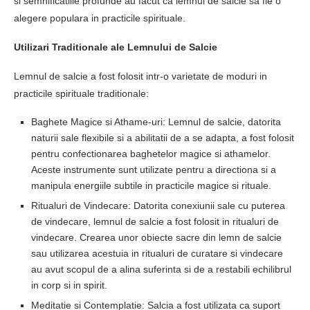
si semnificatiile profunde au facut ca lemnul de salcie sa fie o
alegere populara in practicile spirituale.
Utilizari Traditionale ale Lemnului de Salcie
Lemnul de salcie a fost folosit intr-o varietate de moduri in
practicile spirituale traditionale:
Baghete Magice si Athame-uri: Lemnul de salcie, datorita
naturii sale flexibile si a abilitatii de a se adapta, a fost folosit
pentru confectionarea baghetelor magice si athamelor.
Aceste instrumente sunt utilizate pentru a directiona si a
manipula energiile subtile in practicile magice si rituale.
Ritualuri de Vindecare: Datorita conexiunii sale cu puterea
de vindecare, lemnul de salcie a fost folosit in ritualuri de
vindecare. Crearea unor obiecte sacre din lemn de salcie
sau utilizarea acestuia in ritualuri de curatare si vindecare
au avut scopul de a alina suferinta si de a restabili echilibrul
in corp si in spirit.
Meditatie si Contemplatie: Salcia a fost utilizata ca suport