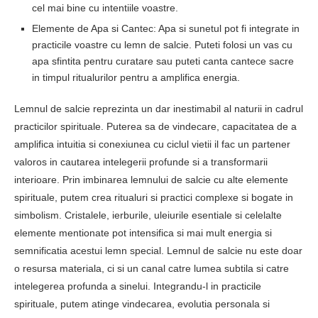
cel mai bine cu intentiile voastre.
Elemente de Apa si Cantec: Apa si sunetul pot fi integrate in
practicile voastre cu lemn de salcie. Puteti folosi un vas cu
apa sfintita pentru curatare sau puteti canta cantece sacre
in timpul ritualurilor pentru a amplifica energia.
Lemnul de salcie reprezinta un dar inestimabil al naturii in cadrul
practicilor spirituale. Puterea sa de vindecare, capacitatea de a
amplifica intuitia si conexiunea cu ciclul vietii il fac un partener
valoros in cautarea intelegerii profunde si a transformarii
interioare. Prin imbinarea lemnului de salcie cu alte elemente
spirituale, putem crea ritualuri si practici complexe si bogate in
simbolism. Cristalele, ierburile, uleiurile esentiale si celelalte
elemente mentionate pot intensifica si mai mult energia si
semnificatia acestui lemn special. Lemnul de salcie nu este doar
o resursa materiala, ci si un canal catre lumea subtila si catre
intelegerea profunda a sinelui. Integrandu-l in practicile
spirituale, putem atinge vindecarea, evolutia personala si