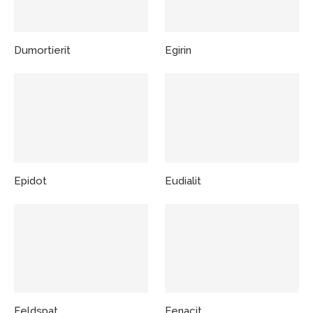
Dumortierit
Egirin
Epidot
Eudialit
Feldspat
Fenacit