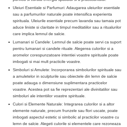
Uleiuri Esentiale si Parfumuri: Adaugarea uleiurilor esentiale
sau a parfumurilor naturale poate intensifica experienta
spirituala. Uleiurile esentiale precum lavanda sau tamaia pot
aduce liniste si claritate in timpul meditatiilor sau a ritualurilor
care implica lemnul de salcie.
Lumanari si Candele: Lemnul de salcie poate servi ca suport
pentru lumanari si candele rituale. Alegerea culorilor si a
aromelor corespunzatoare intentiei voastre spirituale poate
imbogati si mai mult practicile voastre.
Simboluri si Amulete: Incorporarea simbolurilor spirituale sau
a amuletelor in sculpturile sau obiectele din lemn de salcie
poate adauga o dimensiune suplimentara practicelor
voastre. Acestea pot sa fie reprezentari ale divinitatilor sau
simboluri ale intentiilor voastre spirituale.
Culori si Elemente Naturale: Integrarea culorilor si a altor
elemente naturale, precum frunzele sau flori uscate, poate
imbogati aspectul estetic si simbolic al practicilor voastre cu
lemn de salcie. Alegeti culorile si elementele care rezoneaza