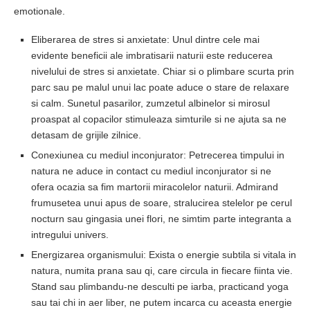
emotionale.
Eliberarea de stres si anxietate: Unul dintre cele mai
evidente beneficii ale imbratisarii naturii este reducerea
nivelului de stres si anxietate. Chiar si o plimbare scurta prin
parc sau pe malul unui lac poate aduce o stare de relaxare
si calm. Sunetul pasarilor, zumzetul albinelor si mirosul
proaspat al copacilor stimuleaza simturile si ne ajuta sa ne
detasam de grijile zilnice.
Conexiunea cu mediul inconjurator: Petrecerea timpului in
natura ne aduce in contact cu mediul inconjurator si ne
ofera ocazia sa fim martorii miracolelor naturii. Admirand
frumusetea unui apus de soare, stralucirea stelelor pe cerul
nocturn sau gingasia unei flori, ne simtim parte integranta a
intregului univers.
Energizarea organismului: Exista o energie subtila si vitala in
natura, numita prana sau qi, care circula in fiecare fiinta vie.
Stand sau plimbandu-ne desculti pe iarba, practicand yoga
sau tai chi in aer liber, ne putem incarca cu aceasta energie