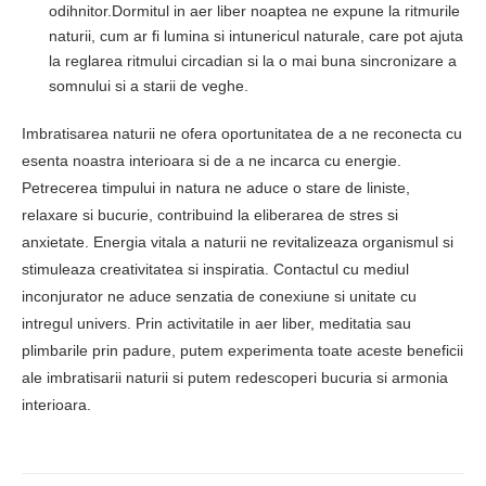
odihnitor.Dormitul in aer liber noaptea ne expune la ritmurile
naturii, cum ar fi lumina si intunericul naturale, care pot ajuta
la reglarea ritmului circadian si la o mai buna sincronizare a
somnului si a starii de veghe.
Imbratisarea naturii ne ofera oportunitatea de a ne reconecta cu
esenta noastra interioara si de a ne incarca cu energie.
Petrecerea timpului in natura ne aduce o stare de liniste,
relaxare si bucurie, contribuind la eliberarea de stres si
anxietate. Energia vitala a naturii ne revitalizeaza organismul si
stimuleaza creativitatea si inspiratia. Contactul cu mediul
inconjurator ne aduce senzatia de conexiune si unitate cu
intregul univers. Prin activitatile in aer liber, meditatia sau
plimbarile prin padure, putem experimenta toate aceste beneficii
ale imbratisarii naturii si putem redescoperi bucuria si armonia
interioara.