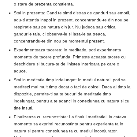
o stare de prezenta constienta.
Stai in prezenta: Cand te simti distras de ganduri sau emotii,
adu-ti atentia inapoi in prezent, concentrandu-te din nou pe
respiratie sau pe natura din jur. Nu judeca sau critica
gandurile tale, ci observa-le si lasa-le sa treaca,
concentrandu-te din nou pe momentul prezent.
Experimenteaza tacerea: In meditatie, poti experimenta
momente de tacere profunda. Primeste aceasta tacere cu
deschidere si bucura-te de linistea interioara pe care o
aduce.
Stai in meditatie timp indelungat: In mediul natural, poti sa
meditezi mai mult timp decat o faci de obicei. Daca ai timp la
dispozitie, permite-ti sa te bucuri de meditatie timp
indelungat, pentru a te adanci in conexiunea cu natura si cu
tine insuti.
Finalizeaza cu recunostinta: La finalul meditatiei, ia cateva
momente sa exprimi recunostinta pentru experienta ta in
natura si pentru conexiunea ta cu mediul inconjurator.