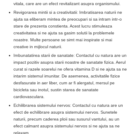
vitala, care are un efect revitalizant asupra organismului.
Revigorarea mintii si a creativitatii: Imbratisarea naturii ne
ajuta sa eliberam mintea de preocupari si sa intram intr-o
stare de prezenta constienta. Acest lucru stimuleaza
creativitatea si ne ajuta sa gasim solutii la problemele
noastre. Multe persoane se simt mai inspirate si mai
creative in mijlocul naturii.
Imbunatatirea starii de sanatate: Contactul cu natura are un
impact pozitiv asupra starii noastre de sanatate fizica. Aerul
curat si razele soarelui ne ofera vitamina D si ne ajuta sa ne
intarim sistemul imunitar. De asemenea, activitatile fizice
desfasurate in aer liber, cum ar fi alergatul, mersul pe
bicicleta sau inotul, sustin starea de sanatate
cardiovasculara.
Echilibrarea sistemului nervos: Contactul cu natura are un
efect de echilibrare asupra sistemului nervos. Sunetele
naturii, precum caderea ploii sau susurul vantului, au un
efect calmant asupra sistemului nervos si ne ajuta sa ne
relaxam.