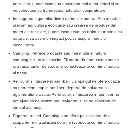
peisajelor, putem invata sa observam mai atent detalii si sa
ne conectam cu frumusetea naturalainconjuratoare.
Intelegerea legaturilor dintre oameni si natura: Prin activitati
precum agricultura ecologica sau crearea de produse din
materiale reciclate, putem invata cum sa traim in armonie cu
natura si sa avem un impact pozitiv asupra mediului
inconjurator.
Camping: Petrece o noapte sau mai multe in natura,
camping intr-un loc special. Fii martor la frumusetea serilor
si a rasariturilor de soare, si conecteaza-te cu ritmul natural
al naturii.
Aer curat si miscare in aer liber: Campingul ne ofera ocazia
sa petrecem timp in aer liber, departe de poluarea si
aglomeratia orasului. Aerul curat si miscarea in aer liber ne
pot ajuta sa ne simtim mai revigorati si sa ne eliberam de
stresul acumulat.
Ruperea rutinei: Campingul ne ofera posibilitatea de a
scapa de rutina zilnicasi de a ne reconecta cu ritmul natural