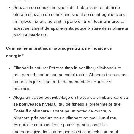
Senzatia de conexiune si unitate: Imbratisarea naturii ne
ofera o senzatie de conexiune si unitate cu intregul univers.
In mijlocul naturii, ne simtim parte dintr-un tot mai mare, iar
acest sentiment de apartenenta aduce o stare de implinire si
bucurie interioara.
Cum sa ne imbratisam natura pentru a ne incarca cu
energie?
Plimbari in natura: Petrece timp in aer liber, plimbandu-te
prin parcuri, paduri sau pe malul raului. Observa frumusetea
naturii din jur si bucura-te de momentele de liniste si
relaxare.
Alege un traseu potrivit: Alege un traseu de plimbare care sa
se potriveasca nivelului tau de fitness si preferintelor tale.
Poate fi o plimbare usoara pe un potec de munte, o
plimbare prin padure sau o plimbare pe malul unui rau.
Asigura-te ca traseul este potrivit pentru conditiile
meteorologice din ziua respectiva si ca ai echipamentul