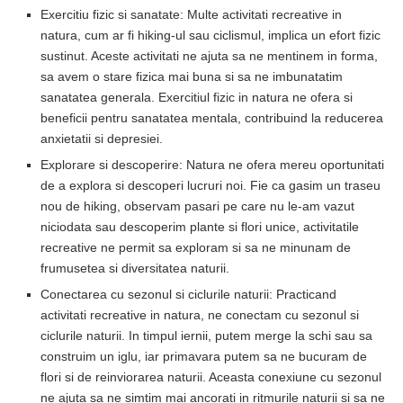
Exercitiu fizic si sanatate: Multe activitati recreative in
natura, cum ar fi hiking-ul sau ciclismul, implica un efort fizic
sustinut. Aceste activitati ne ajuta sa ne mentinem in forma,
sa avem o stare fizica mai buna si sa ne imbunatatim
sanatatea generala. Exercitiul fizic in natura ne ofera si
beneficii pentru sanatatea mentala, contribuind la reducerea
anxietatii si depresiei.
Explorare si descoperire: Natura ne ofera mereu oportunitati
de a explora si descoperi lucruri noi. Fie ca gasim un traseu
nou de hiking, observam pasari pe care nu le-am vazut
niciodata sau descoperim plante si flori unice, activitatile
recreative ne permit sa exploram si sa ne minunam de
frumusetea si diversitatea naturii.
Conectarea cu sezonul si ciclurile naturii: Practicand
activitati recreative in natura, ne conectam cu sezonul si
ciclurile naturii. In timpul iernii, putem merge la schi sau sa
construim un iglu, iar primavara putem sa ne bucuram de
flori si de reinviorarea naturii. Aceasta conexiune cu sezonul
ne ajuta sa ne simtim mai ancorati in ritmurile naturii si sa ne