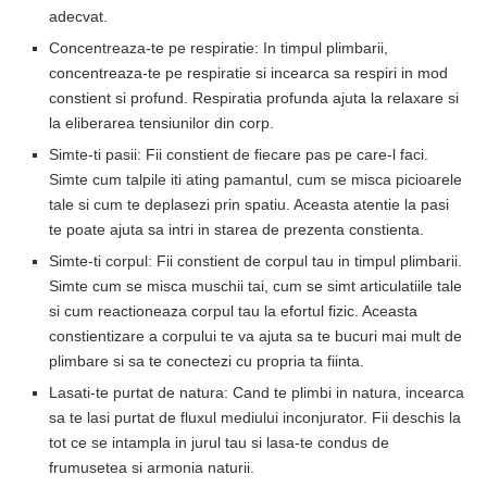
adecvat.
Concentreaza-te pe respiratie: In timpul plimbarii,
concentreaza-te pe respiratie si incearca sa respiri in mod
constient si profund. Respiratia profunda ajuta la relaxare si
la eliberarea tensiunilor din corp.
Simte-ti pasii: Fii constient de fiecare pas pe care-l faci.
Simte cum talpile iti ating pamantul, cum se misca picioarele
tale si cum te deplasezi prin spatiu. Aceasta atentie la pasi
te poate ajuta sa intri in starea de prezenta constienta.
Simte-ti corpul: Fii constient de corpul tau in timpul plimbarii.
Simte cum se misca muschii tai, cum se simt articulatiile tale
si cum reactioneaza corpul tau la efortul fizic. Aceasta
constientizare a corpului te va ajuta sa te bucuri mai mult de
plimbare si sa te conectezi cu propria ta fiinta.
Lasati-te purtat de natura: Cand te plimbi in natura, incearca
sa te lasi purtat de fluxul mediului inconjurator. Fii deschis la
tot ce se intampla in jurul tau si lasa-te condus de
frumusetea si armonia naturii.