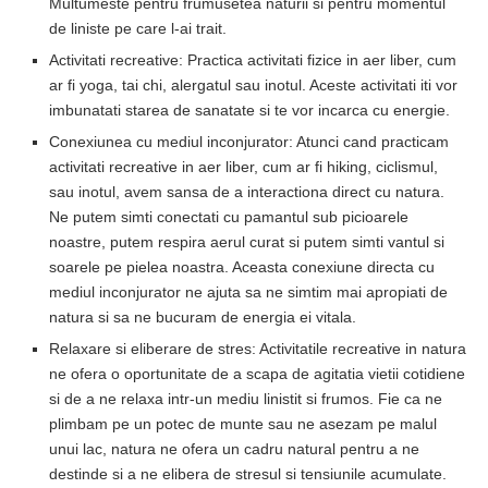
Multumeste pentru frumusetea naturii si pentru momentul
de liniste pe care l-ai trait.
Activitati recreative: Practica activitati fizice in aer liber, cum
ar fi yoga, tai chi, alergatul sau inotul. Aceste activitati iti vor
imbunatati starea de sanatate si te vor incarca cu energie.
Conexiunea cu mediul inconjurator: Atunci cand practicam
activitati recreative in aer liber, cum ar fi hiking, ciclismul,
sau inotul, avem sansa de a interactiona direct cu natura.
Ne putem simti conectati cu pamantul sub picioarele
noastre, putem respira aerul curat si putem simti vantul si
soarele pe pielea noastra. Aceasta conexiune directa cu
mediul inconjurator ne ajuta sa ne simtim mai apropiati de
natura si sa ne bucuram de energia ei vitala.
Relaxare si eliberare de stres: Activitatile recreative in natura
ne ofera o oportunitate de a scapa de agitatia vietii cotidiene
si de a ne relaxa intr-un mediu linistit si frumos. Fie ca ne
plimbam pe un potec de munte sau ne asezam pe malul
unui lac, natura ne ofera un cadru natural pentru a ne
destinde si a ne elibera de stresul si tensiunile acumulate.