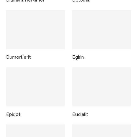
Diamant Herkimer
Dolomit
Dumortierit
Egirin
Epidot
Eudialit