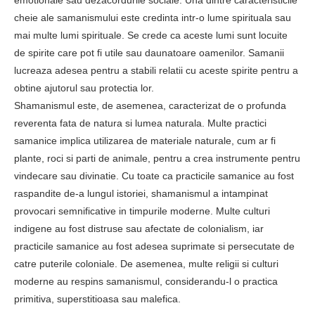
emotionale sau dezacordurile sociale. Una dintre caracteristicile
cheie ale samanismului este credinta intr-o lume spirituala sau
mai multe lumi spirituale. Se crede ca aceste lumi sunt locuite
de spirite care pot fi utile sau daunatoare oamenilor. Samanii
lucreaza adesea pentru a stabili relatii cu aceste spirite pentru a
obtine ajutorul sau protectia lor.
Shamanismul este, de asemenea, caracterizat de o profunda
reverenta fata de natura si lumea naturala. Multe practici
samanice implica utilizarea de materiale naturale, cum ar fi
plante, roci si parti de animale, pentru a crea instrumente pentru
vindecare sau divinatie. Cu toate ca practicile samanice au fost
raspandite de-a lungul istoriei, shamanismul a intampinat
provocari semnificative in timpurile moderne. Multe culturi
indigene au fost distruse sau afectate de colonialism, iar
practicile samanice au fost adesea suprimate si persecutate de
catre puterile coloniale. De asemenea, multe religii si culturi
moderne au respins samanismul, considerandu-l o practica
primitiva, superstitioasa sau malefica.