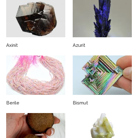
Axinit
Azurit
Berile
Bismut