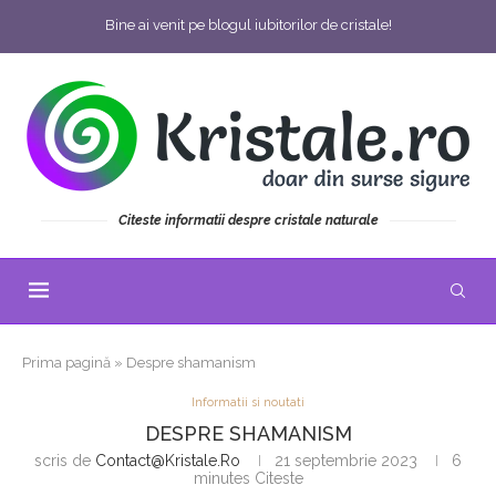
Bine ai venit pe blogul iubitorilor de cristale!
Citeste informatii despre cristale naturale
Prima pagină
»
Despre shamanism
Informatii si noutati
DESPRE SHAMANISM
scris de
Contact@kristale.ro
21 septembrie 2023
6
minutes Citeste