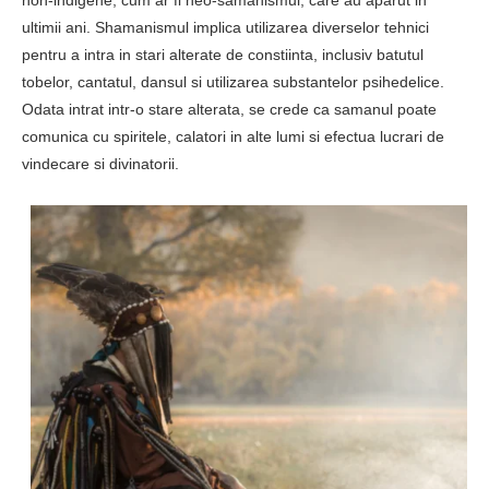
non-indigene, cum ar fi neo-samanismul, care au aparut in
ultimii ani. Shamanismul implica utilizarea diverselor tehnici
pentru a intra in stari alterate de constiinta, inclusiv batutul
tobelor, cantatul, dansul si utilizarea substantelor psihedelice.
Odata intrat intr-o stare alterata, se crede ca samanul poate
comunica cu spiritele, calatori in alte lumi si efectua lucrari de
vindecare si divinatorii.