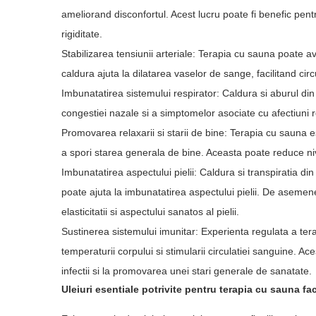
ameliorand disconfortul. Acest lucru poate fi benefic pe
rigiditate.
Stabilizarea tensiunii arteriale: Terapia cu sauna poate a
caldura ajuta la dilatarea vaselor de sange, facilitand cir
Imbunatatirea sistemului respirator: Caldura si aburul din
congestiei nazale si a simptomelor asociate cu afectiuni r
Promovarea relaxarii si starii de bine: Terapia cu sauna 
a spori starea generala de bine. Aceasta poate reduce ni
Imbunatatirea aspectului pielii: Caldura si transpiratia di
poate ajuta la imbunatatirea aspectului pielii. De aseme
elasticitatii si aspectului sanatos al pielii.
Sustinerea sistemului imunitar: Experienta regulata a tera
temperaturii corpului si stimularii circulatiei sanguine. Ac
infectii si la promovarea unei stari generale de sanatate.
Uleiuri esentiale potrivite pentru terapia cu sauna fac