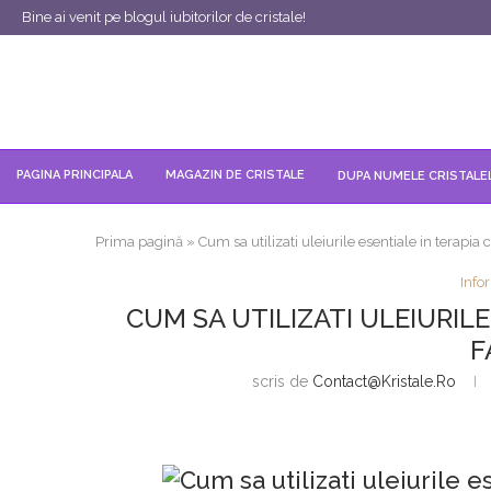
Bine ai venit pe blogul iubitorilor de cristale!
PAGINA PRINCIPALA
MAGAZIN DE CRISTALE
DUPA NUMELE CRISTALE
Prima pagină
»
Cum sa utilizati uleiurile esentiale in terapia 
Infor
CUM SA UTILIZATI ULEIURIL
F
scris de
Contact@kristale.ro