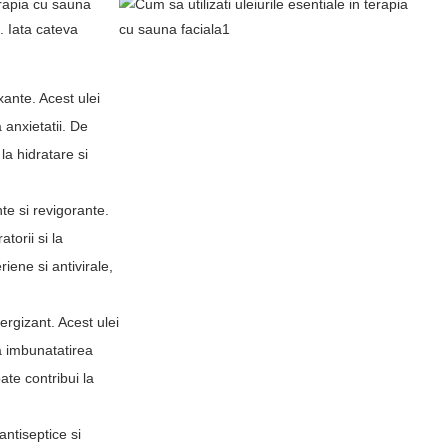
terapia cu sauna
. Iata cateva
xante. Acest ulei
 anxietatii. De
la hidratare si
te si revigorante.
torii si la
iene si antivirale,
ergizant. Acest ulei
la imbunatatirea
ate contribui la
antiseptice si