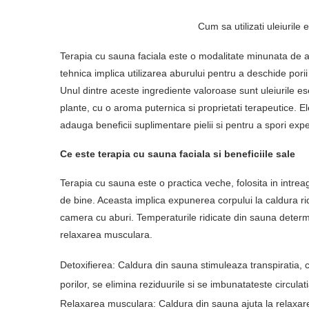
Cum sa utilizati uleiurile 
Terapia cu sauna faciala este o modalitate minunata de a ra
tehnica implica utilizarea aburului pentru a deschide pori
Unul dintre aceste ingrediente valoroase sunt uleiurile ese
plante, cu o aroma puternica si proprietati terapeutice. Ele
adauga beneficii suplimentare pielii si pentru a spori exp
Ce este terapia cu sauna faciala si beneficiile sale
Terapia cu sauna este o practica veche, folosita in intreag
de bine. Aceasta implica expunerea corpului la caldura r
camera cu aburi. Temperaturile ridicate din sauna determi
relaxarea musculara.
Detoxifierea: Caldura din sauna stimuleaza transpiratia, c
porilor, se elimina reziduurile si se imbunatateste circulati
Relaxarea musculara: Caldura din sauna ajuta la relaxar