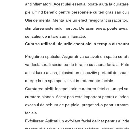
antiinflamatorii. Acest ulei esential poate ajuta la curatare
pielii, fiind benefic pentru persoanele cu ten gras sau c
Ulei de menta: Menta are un efect revigorant si racoritor. A
stimularea sistemului nervos. De asemenea, poate avea un 
senzatiei de iritare sau inflamatie.
Cum sa utilizati uleiurile esentiale in terapia cu saun
Pregatirea spatiului: Asigurati-va ca aveti un spatiu curat si
va desfasurati sesiunea de terapie cu sauna faciala. Putet
acest lucru acasa, folosind un dispozitiv portabil de sauna
merge la un spa specializat in tratamente faciale.
Curatarea pielii: Incepeti prin curatarea fetei cu un gel sa
curatare blanda. Acest pas este important pentru a indepar
excesul de sebum de pe piele, pregatind-o pentru trata
faciala.
Exfolierea: Aplicati un exfoliant facial delicat pentru a ind