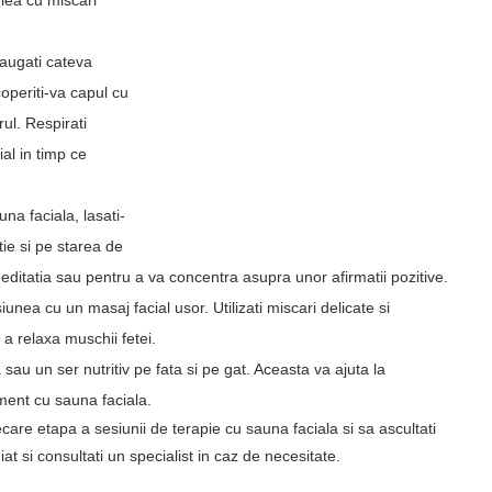
lea cu miscari
daugati cateva
acoperiti-va capul cu
ul. Respirati
ial in timp ce
na faciala, lasati-
ie si pe starea de
editatia sau pentru a va concentra asupra unor afirmatii pozitive.
unea cu un masaj facial usor. Utilizati miscari delicate si
a relaxa muschii fetei.
sau un ser nutritiv pe fata si pe gat. Aceasta va ajuta la
ament cu sauna faciala.
are etapa a sesiunii de terapie cu sauna faciala si sa ascultati
diat si consultati un specialist in caz de necesitate.