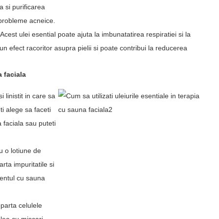
a si purificarea
u probleme acneice.
cest ulei esential poate ajuta la imbunatatirea respiratiei si la
efect racoritor asupra pielii si poate contribui la reducerea
a faciala
 linistit in care sa
i alege sa faceti
 faciala sau puteti
u o lotiune de
ta impuritatile si
mentul cu sauna
eparta celulele