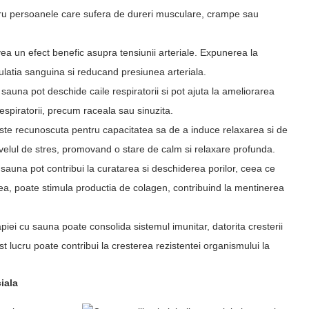
ntru persoanele care sufera de dureri musculare, crampe sau
vea un efect benefic asupra tensiunii arteriale. Expunerea la
culatia sanguina si reducand presiunea arteriala.
 sauna pot deschide caile respiratorii si pot ajuta la ameliorarea
espiratorii, precum raceala sau sinuzita.
este recunoscuta pentru capacitatea sa de a induce relaxarea si de
velul de stres, promovand o stare de calm si relaxare profunda.
n sauna pot contribui la curatarea si deschiderea porilor, ceea ce
nea, poate stimula productia de colagen, contribuind la mentinerea
piei cu sauna poate consolida sistemul imunitar, datorita cresterii
est lucru poate contribui la cresterea rezistentei organismului la
iala