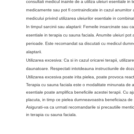
consultati medicul inainte de a utiliza uleiuri esentiale in
medicamente sau pot fi contraindicate in cazul anumitor
medicului privind utilizarea uleiurilor esentiale in combin
In timpul sarcinii sau alaptarii: Femeile insarcinate sau ca
esentiale in terapia cu sauna faciala. Anumite uleiuri pot
perioade. Este recomandat sa discutati cu medicul dumneavo
alaptarii.
Utilizarea excesiva: Ca si in cazul oricarei terapii, utiliza
daunatoare. Respectati intotdeauna instructiunile de doza
Utilizarea excesiva poate irita pielea, poate provoca reac
Terapia cu sauna faciala este o modalitate minunata de a v
esentiale poate amplifica beneficiile acestei terapii. Cu aju
placuta, in timp ce pielea dumneavoastra beneficiaza de pro
Asigurati-va ca urmati recomandarile si precautiile mention
in terapia cu sauna faciala.