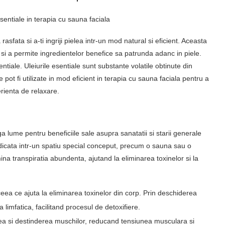
esentiale in terapia cu sauna faciala
sfata si a-ti ingriji pielea intr-un mod natural si eficient. Aceasta
i si a permite ingredientelor benefice sa patrunda adanc in piele.
ntiale. Uleiurile esentiale sunt substante volatile obtinute din
 pot fi utilizate in mod eficient in terapia cu sauna faciala pentru a
erienta de relaxare.
a lume pentru beneficiile sale asupra sanatatii si starii generale
idicata intr-un spatiu special conceput, precum o sauna sau o
na transpiratia abundenta, ajutand la eliminarea toxinelor si la
eea ce ajuta la eliminarea toxinelor din corp. Prin deschiderea
a limfatica, facilitand procesul de detoxifiere.
ea si destinderea muschilor, reducand tensiunea musculara si