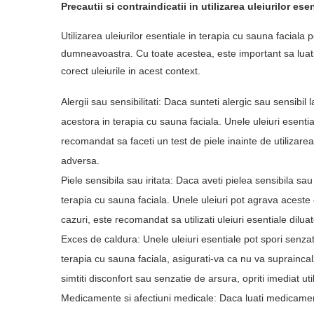
Precautii si contraindicatii in utilizarea uleiurilor es
Utilizarea uleiurilor esentiale in terapia cu sauna faciala
dumneavoastra. Cu toate acestea, este important sa luati i
corect uleiurile in acest context.
Alergii sau sensibilitati: Daca sunteti alergic sau sensibil 
acestora in terapia cu sauna faciala. Unele uleiuri esentiale 
recomandat sa faceti un test de piele inainte de utilizarea
adversa.
Piele sensibila sau iritata: Daca aveti pielea sensibila sau ir
terapia cu sauna faciala. Unele uleiuri pot agrava aceste 
cazuri, este recomandat sa utilizati uleiuri esentiale dilua
Exces de caldura: Unele uleiuri esentiale pot spori senzati
terapia cu sauna faciala, asigurati-va ca nu va supraincalz
simtiti disconfort sau senzatie de arsura, opriti imediat util
Medicamente si afectiuni medicale: Daca luati medicamen