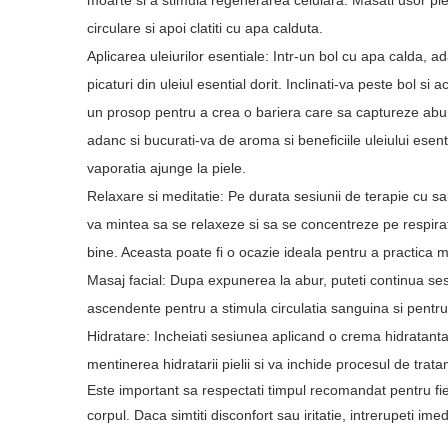
moarte si a stimula regenerarea celulara. Masati usor pie
circulare si apoi clatiti cu apa calduta.
Aplicarea uleiurilor esentiale: Intr-un bol cu apa calda, a
picaturi din uleiul esential dorit. Inclinati-va peste bol si 
un prosop pentru a crea o bariera care sa captureze abur
adanc si bucurati-va de aroma si beneficiile uleiului esent
vaporatia ajunge la piele.
Relaxare si meditatie: Pe durata sesiunii de terapie cu sau
va mintea sa se relaxeze si sa se concentreze pe respirat
bine. Aceasta poate fi o ocazie ideala pentru a practica m
Masaj facial: Dupa expunerea la abur, puteti continua sesi
ascendente pentru a stimula circulatia sanguina si pentru 
Hidratare: Incheiati sesiunea aplicand o crema hidratanta 
mentinerea hidratarii pielii si va inchide procesul de trat
Este important sa respectati timpul recomandat pentru fiec
corpul. Daca simtiti disconfort sau iritatie, intrerupeti ime