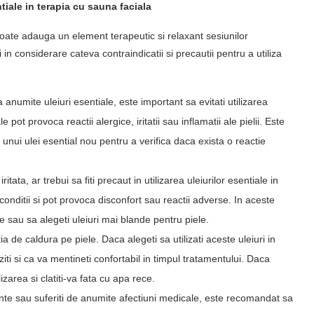
entiale in terapia cu sauna faciala
 poate adauga un element terapeutic si relaxant sesiunilor
n considerare cateva contraindicatii si precautii pentru a utiliza
la anumite uleiuri esentiale, este important sa evitati utilizarea
pot provoca reactii alergice, iritatii sau inflamatii ale pielii. Este
 unui ulei esential nou pentru a verifica daca exista o reactie
itata, ar trebui sa fiti precaut in utilizarea uleiurilor esentiale in
conditii si pot provoca disconfort sau reactii adverse. In aceste
te sau sa alegeti uleiuri mai blande pentru piele.
a de caldura pe piele. Daca alegeti sa utilizati aceste uleiuri in
iti si ca va mentineti confortabil in timpul tratamentului. Daca
izarea si clatiti-va fata cu apa rece.
te sau suferiti de anumite afectiuni medicale, este recomandat sa