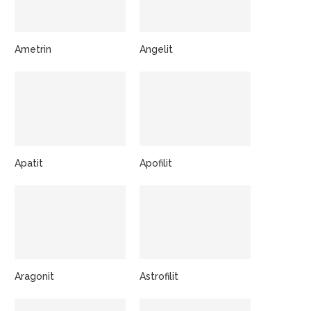
Ametrin
Angelit
Apatit
Apofilit
Aragonit
Astrofilit