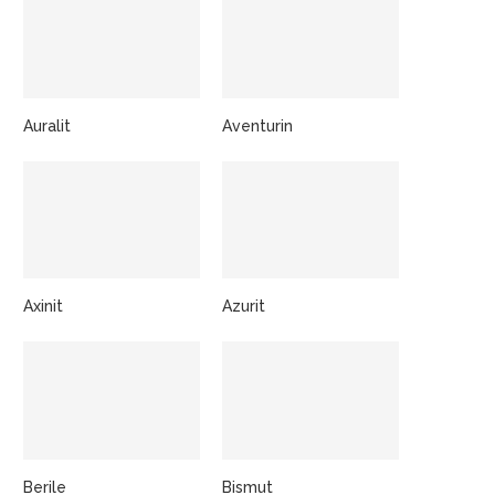
Auralit
Aventurin
Axinit
Azurit
Berile
Bismut