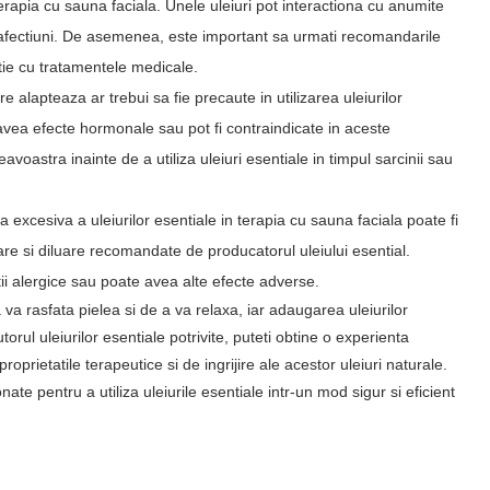
 terapia cu sauna faciala. Unele uleiuri pot interactiona cu anumite
 afectiuni. De asemenea, este important sa urmati recomandarile
atie cu tratamentele medicale.
re alapteaza ar trebui sa fie precaute in utilizarea uleiurilor
 avea efecte hormonale sau pot fi contraindicate in aceste
astra inainte de a utiliza uleiuri esentiale in timpul sarcinii sau
rea excesiva a uleiurilor esentiale in terapia cu sauna faciala poate fi
re si diluare recomandate de producatorul uleiului esential.
tii alergice sau poate avea alte efecte adverse.
a rasfata pielea si de a va relaxa, iar adaugarea uleiurilor
torul uleiurilor esentiale potrivite, puteti obtine o experienta
prietatile terapeutice si de ingrijire ale acestor uleiuri naturale.
ate pentru a utiliza uleiurile esentiale intr-un mod sigur si eficient