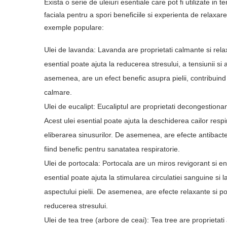
Exista o serie de uleiuri esentiale care pot fi utilizate in 
faciala pentru a spori beneficiile si experienta de relaxare
exemple populare:
Ulei de lavanda: Lavanda are proprietati calmante si rela
esential poate ajuta la reducerea stresului, a tensiunii si a
asemenea, are un efect benefic asupra pielii, contribuind 
calmare.
Ulei de eucalipt: Eucaliptul are proprietati decongestionan
Acest ulei esential poate ajuta la deschiderea cailor respira
eliberarea sinusurilor. De asemenea, are efecte antibacter
fiind benefic pentru sanatatea respiratorie.
Ulei de portocala: Portocala are un miros revigorant si en
esential poate ajuta la stimularea circulatiei sanguine si 
aspectului pielii. De asemenea, are efecte relaxante si po
reducerea stresului.
Ulei de tea tree (arbore de ceai): Tea tree are proprietati 