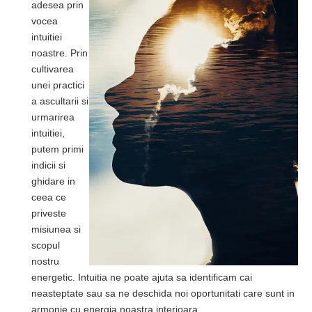
adesea prin
vocea
intuitiei
noastre. Prin
cultivarea
unei practici
a ascultarii si
urmarirea
intuitiei,
putem primi
indicii si
ghidare in
ceea ce
priveste
misiunea si
scopul
nostru
energetic. Intuitia ne poate ajuta sa identificam cai
neasteptate sau sa ne deschida noi oportunitati care sunt in
armonie cu energia noastra interioara.