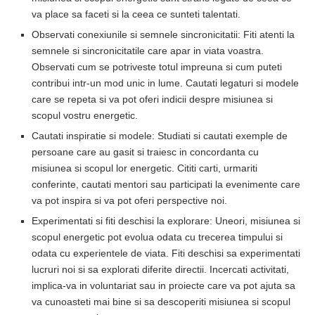
va place sa faceti si la ceea ce sunteti talentati.
Observati conexiunile si semnele sincronicitatii: Fiti atenti la
semnele si sincronicitatile care apar in viata voastra.
Observati cum se potriveste totul impreuna si cum puteti
contribui intr-un mod unic in lume. Cautati legaturi si modele
care se repeta si va pot oferi indicii despre misiunea si
scopul vostru energetic.
Cautati inspiratie si modele: Studiati si cautati exemple de
persoane care au gasit si traiesc in concordanta cu
misiunea si scopul lor energetic. Cititi carti, urmariti
conferinte, cautati mentori sau participati la evenimente care
va pot inspira si va pot oferi perspective noi.
Experimentati si fiti deschisi la explorare: Uneori, misiunea si
scopul energetic pot evolua odata cu trecerea timpului si
odata cu experientele de viata. Fiti deschisi sa experimentati
lucruri noi si sa explorati diferite directii. Incercati activitati,
implica-va in voluntariat sau in proiecte care va pot ajuta sa
va cunoasteti mai bine si sa descoperiti misiunea si scopul