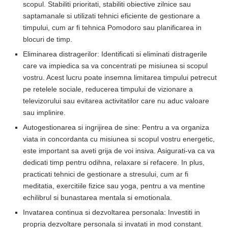
scopul. Stabiliti prioritati, stabiliti obiective zilnice sau
saptamanale si utilizati tehnici eficiente de gestionare a
timpului, cum ar fi tehnica Pomodoro sau planificarea in
blocuri de timp.
Eliminarea distragerilor: Identificati si eliminati distragerile
care va impiedica sa va concentrati pe misiunea si scopul
vostru. Acest lucru poate insemna limitarea timpului petrecut
pe retelele sociale, reducerea timpului de vizionare a
televizorului sau evitarea activitatilor care nu aduc valoare
sau implinire.
Autogestionarea si ingrijirea de sine: Pentru a va organiza
viata in concordanta cu misiunea si scopul vostru energetic,
este important sa aveti grija de voi insiva. Asigurati-va ca va
dedicati timp pentru odihna, relaxare si refacere. In plus,
practicati tehnici de gestionare a stresului, cum ar fi
meditatia, exercitiile fizice sau yoga, pentru a va mentine
echilibrul si bunastarea mentala si emotionala.
Invatarea continua si dezvoltarea personala: Investiti in
propria dezvoltare personala si invatati in mod constant.