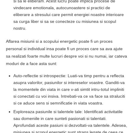
si sa le eliberam. Acest lucru poate implica procese de
vindecare emotionala, autocunoastere si practici de
eliberare a stresului care permit energiei noastre interioare
sa curga liber si sa se conecteze cu misiunea si scopul
nostru.
Aflarea misiunii si a scopului energetic poate fi un proces
personal si individual insa poate fi un proces care sa ava ajute
sa realizati foarte multe lucruri despre voi si nu numai, iar cateva
moduri de a face asta sunt:
Auto-reflectie si introspectie: Luati-va timp pentru a reflecta
asupra valorilor, pasiunilor si intereselor voastre. Ganditi-va
la momentele din viata in care v-ati simtit intru-totul impliniti
si conectati cu voi insiva. Intrebati-va ce va face sa straluciti
si ce aduce sens si semnificatie in viata voastra.
Exploreaza pasiunile si talentele tale: Identificati activitatile
sau domeniile in care sunteti pasionati si talentati.
Aprofundati aceste pasiuni si dezvoltati-va talentele. Adesea,
misiunea si scopul energetic sunt strans legate de ceea ce