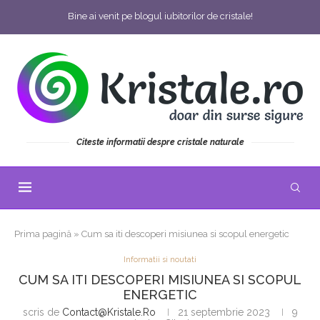
Bine ai venit pe blogul iubitorilor de cristale!
Citeste informatii despre cristale naturale
Prima pagină
»
Cum sa iti descoperi misiunea si scopul energetic
Informatii si noutati
CUM SA ITI DESCOPERI MISIUNEA SI SCOPUL
ENERGETIC
scris de
Contact@kristale.ro
21 septembrie 2023
9