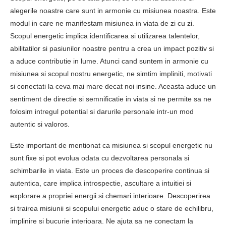
alegerile noastre care sunt in armonie cu misiunea noastra. Este
modul in care ne manifestam misiunea in viata de zi cu zi.
Scopul energetic implica identificarea si utilizarea talentelor,
abilitatilor si pasiunilor noastre pentru a crea un impact pozitiv si
a aduce contributie in lume. Atunci cand suntem in armonie cu
misiunea si scopul nostru energetic, ne simtim impliniti, motivati
si conectati la ceva mai mare decat noi insine. Aceasta aduce un
sentiment de directie si semnificatie in viata si ne permite sa ne
folosim intregul potential si darurile personale intr-un mod
autentic si valoros.
Este important de mentionat ca misiunea si scopul energetic nu
sunt fixe si pot evolua odata cu dezvoltarea personala si
schimbarile in viata. Este un proces de descoperire continua si
autentica, care implica introspectie, ascultare a intuitiei si
explorare a propriei energii si chemari interioare. Descoperirea
si trairea misiunii si scopului energetic aduc o stare de echilibru,
implinire si bucurie interioara. Ne ajuta sa ne conectam la