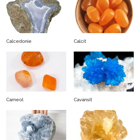
Calcedonie
Calcit
Carneol
Cavansit