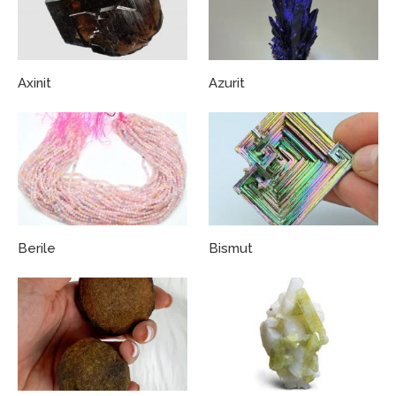
Axinit
Azurit
Berile
Bismut