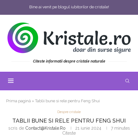
Bine ai venit pe blogul iubitorilor de cristale!
Citeste informatii despre cristale naturale
Prima pagină
»
Tablii bune si rele pentru Feng Shui
Despre cristale
TABLII BUNE SI RELE PENTRU FENG SHUI
scris de
Contact@kristale.ro
21 iunie 2024
7 minutes
Citeste