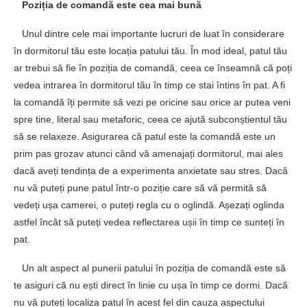
Poziția de comandă este cea mai bună
Unul dintre cele mai importante lucruri de luat în considerare
în dormitorul tău este locația patului tău. În mod ideal, patul tău
ar trebui să fie în poziția de comandă, ceea ce înseamnă că poți
vedea intrarea în dormitorul tău în timp ce stai întins în pat. A fi
la comandă îți permite să vezi pe oricine sau orice ar putea veni
spre tine, literal sau metaforic, ceea ce ajută subconștientul tău
să se relaxeze. Asigurarea că patul este la comandă este un
prim pas grozav atunci când vă amenajați dormitorul, mai ales
dacă aveți tendința de a experimenta anxietate sau stres. Dacă
nu vă puteți pune patul într-o poziție care să vă permită să
vedeți ușa camerei, o puteți regla cu o oglindă. Așezați oglinda
astfel încât să puteți vedea reflectarea ușii în timp ce sunteți în
pat.
Un alt aspect al punerii patului în poziția de comandă este să
te asiguri că nu ești direct în linie cu ușa în timp ce dormi. Dacă
nu vă puteți localiza patul în acest fel din cauza aspectului