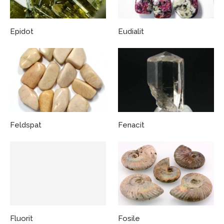
Epidot
Eudialit
Feldspat
Fenacit
Fluorit
Fosile