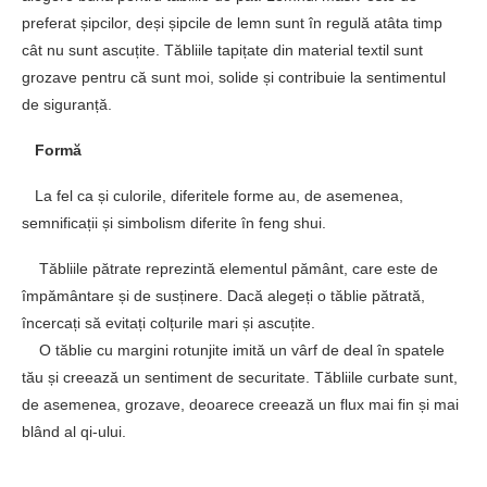
preferat șipcilor, deși șipcile de lemn sunt în regulă atâta timp
cât nu sunt ascuțite. Tăbliile tapițate din material textil sunt
grozave pentru că sunt moi, solide și contribuie la sentimentul
de siguranță.
Formă
La fel ca și culorile, diferitele forme au, de asemenea,
semnificații și simbolism diferite în feng shui.
Tăbliile pătrate reprezintă elementul pământ, care este de
împământare și de susținere. Dacă alegeți o tăblie pătrată,
încercați să evitați colțurile mari și ascuțite.
O tăblie cu margini rotunjite imită un vârf de deal în spatele
tău și creează un sentiment de securitate. Tăbliile curbate sunt,
de asemenea, grozave, deoarece creează un flux mai fin și mai
blând al qi-ului.