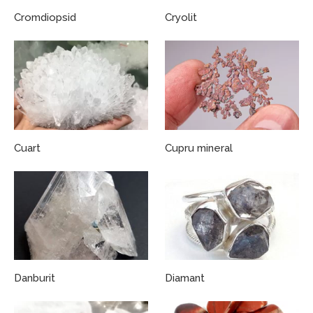
Cromdiopsid
Cryolit
Cuart
Cupru mineral
Danburit
Diamant