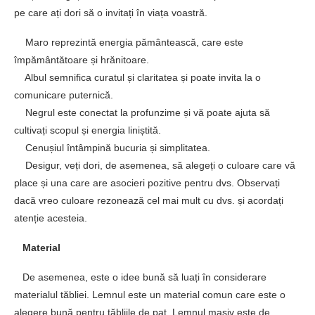
pe care ați dori să o invitați în viața voastră.
Maro reprezintă energia pământească, care este
împământătoare și hrănitoare.
Albul semnifica curatul și claritatea și poate invita la o
comunicare puternică.
Negrul este conectat la profunzime și vă poate ajuta să
cultivați scopul și energia liniștită.
Cenușiul întâmpină bucuria și simplitatea.
Desigur, veți dori, de asemenea, să alegeți o culoare care vă
place și una care are asocieri pozitive pentru dvs. Observați
dacă vreo culoare rezonează cel mai mult cu dvs. și acordați
atenție acesteia.
Material
De asemenea, este o idee bună să luați în considerare
materialul tăbliei. Lemnul este un material comun care este o
alegere bună pentru tăbliile de pat. Lemnul masiv este de