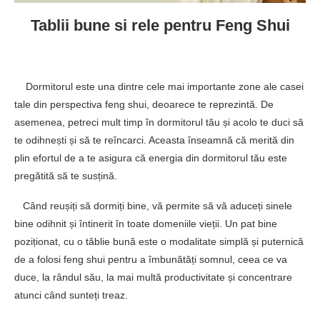
Tablii bune si rele pentru Feng Shui
Dormitorul este una dintre cele mai importante zone ale casei
tale din perspectiva feng shui, deoarece te reprezintă. De
asemenea, petreci mult timp în dormitorul tău și acolo te duci să
te odihnești și să te reîncarci. Aceasta înseamnă că merită din
plin efortul de a te asigura că energia din dormitorul tău este
pregătită să te susțină.
Când reușiți să dormiți bine, vă permite să vă aduceți sinele
bine odihnit și întinerit în toate domeniile vieții. Un pat bine
poziționat, cu o tăblie bună este o modalitate simplă și puternică
de a folosi feng shui pentru a îmbunătăți somnul, ceea ce va
duce, la rândul său, la mai multă productivitate și concentrare
atunci când sunteți treaz.