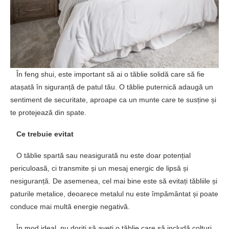
În feng shui, este important să ai o tăblie solidă care să fie
atașată în siguranță de patul tău. O tăblie puternică adaugă un
sentiment de securitate, aproape ca un munte care te susține și
te protejează din spate.
Ce trebuie evitat
O tăblie spartă sau neasigurată nu este doar potențial
periculoasă, ci transmite și un mesaj energic de lipsă și
nesiguranță. De asemenea, cel mai bine este să evitați tăbliile și
paturile metalice, deoarece metalul nu este împământat și poate
conduce mai multă energie negativă.
În mod ideal, nu doriți să aveți o tăblie care să includă colțuri