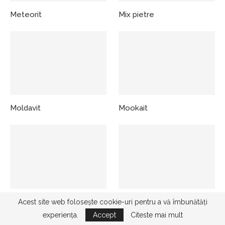
Meteorit
Mix pietre
Moldavit
Mookait
Morganit
Muscovit
Acest site web folosește cookie-uri pentru a vă îmbunătăți
experiența.
Accept
Citeste mai mult