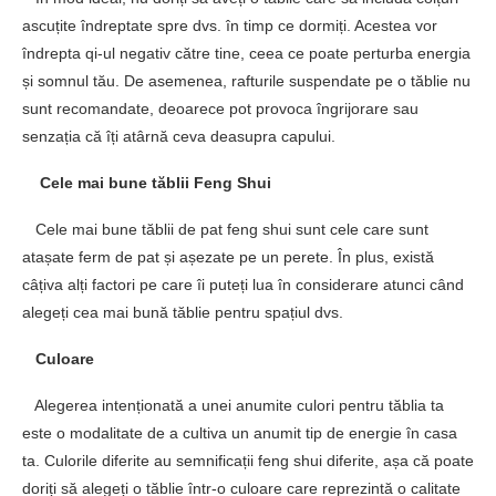
ascuțite îndreptate spre dvs. în timp ce dormiți. Acestea vor
îndrepta qi-ul negativ către tine, ceea ce poate perturba energia
și somnul tău. De asemenea, rafturile suspendate pe o tăblie nu
sunt recomandate, deoarece pot provoca îngrijorare sau
senzația că îți atârnă ceva deasupra capului.
Cele mai bune tăblii Feng Shui
Cele mai bune tăblii de pat feng shui sunt cele care sunt
atașate ferm de pat și așezate pe un perete. În plus, există
câțiva alți factori pe care îi puteți lua în considerare atunci când
alegeți cea mai bună tăblie pentru spațiul dvs.
Culoare
Alegerea intenționată a unei anumite culori pentru tăblia ta
este o modalitate de a cultiva un anumit tip de energie în casa
ta. Culorile diferite au semnificații feng shui diferite, așa că poate
doriți să alegeți o tăblie într-o culoare care reprezintă o calitate