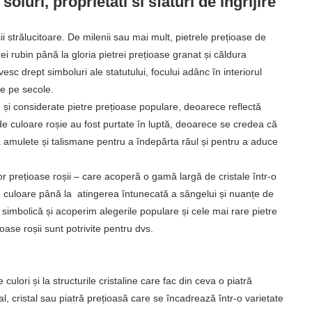
soiuri, proprietati si sfaturi de ingrijire
i strălucitoare. De milenii sau mai mult, pietrele prețioase de
ei rubin până la gloria pietrei prețioase granat și căldura
sc drept simboluri ale statutului, focului adânc în interiorul
de pe secole.
te și considerate pietre prețioase populare, deoarece reflectă
 de culoare roșie au fost purtate în luptă, deoarece se credea că
a amulete și talismane pentru a îndepărta răul și pentru a aduce
r prețioase roșii – care acoperă o gamă largă de cristale într-o
 culoare până la atingerea întunecată a sângelui și nuanțe de
a simbolică și acoperim alegerile populare și cele mai rare pietre
oase roșii sunt potrivite pentru dvs.
ulori și la structurile cristaline care fac din ceva o piatră
al, cristal sau piatră prețioasă care se încadrează într-o varietate