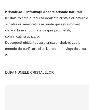
Kristale.ro – informații despre cristale naturale
Kristale.ro este o resursă dedicată cristalelor naturale
și pietrelor semiprețioase, unde găsești informații
clare și bine structurate despre proprietăți,
semnificații și utilizare.
Descoperă ghiduri despre cristale, chakre, zodii,
metode de purificare și utilizarea lor în viața de zi cu
zi.
DUPA NUMELE CRISTALELOR