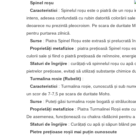
Spinel roșu
Caracteristici
: Spinelul roșu este o piatră de un roșu
intens, adesea confundată cu rubin datorită colorării sal
deoarece nu prezintă pleocroism. Pe scara de duritate Mo
pentru purtarea zilnică.
Surse
: Piatra Spinel Roșu este extrasă și prelucrată 
Proprietăți metafizice
: piatra prețioasă Spinel roșu es
culorii sale și fiind o piatră prețioasă de reînnoire, energie
Sfaturi de îngrijire
: curățați-vă spinnelul roșu cu apă 
pietrelor prețioase, evitați să utilizați substanțe chimice
Turmalina rosie (Rubelit)
:
Caracteristici
: Turmalina roșie, cunoscută și sub numele
un scor de 7-7,5 pe scara de duritate Mohs.
Surse
: Puteți găsi turmalina roșie bogată și strălucitoare
Proprietăți metafizice
: Piatra Turmalinei Roșii este 
De asemenea, funcționează cu chakra rădăcinii pentru a 
Sfaturi de îngrijire
: Curățați cu apă și săpun blând pen
Pietre prețioase roșii mai puțin cunoscute