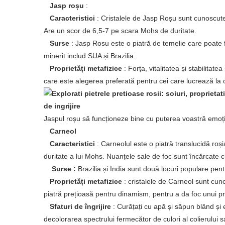
Jasp roșu
:
Caracteristici
: Cristalele de Jasp Roșu sunt cunoscut
Are un scor de 6,5-7 pe scara Mohs de duritate.
Surse
: Jasp Rosu este o piatră de temelie care poate f
minerit includ SUA și Brazilia.
Proprietăți metafizice
: Forța, vitalitatea și stabilita
care este alegerea preferată pentru cei care lucrează la c
Jaspul roșu să funcționeze bine cu puterea voastră emoț
Carneol
Caracteristici
: Carneolul este o piatră translucidă roș
duritate a lui Mohs. Nuanțele sale de foc sunt încărcate c
Surse :
Brazilia și India sunt două locuri populare pent
Proprietăți metafizice
: cristalele de Carneol sunt cuno
piatră prețioasă pentru dinamism, pentru a da foc unui pr
Sfaturi de îngrijire
: Curățați cu apă și săpun blând și
decolorarea spectrului fermecător de culori al colierului s