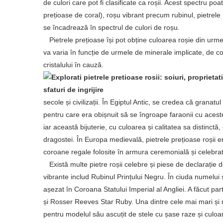
de culori care pot fi clasificate ca roșii. Acest spectru po
prețioase de coral), roșu vibrant precum rubinul, pietrele
se încadrează în spectrul de culori de roșu.
Pietrele prețioase își pot obține culoarea roșie din urme 
va varia în funcție de urmele de minerale implicate, de con
cristalului în cauză.
secole și civilizații. În Egiptul Antic, se credea că granatu
pentru care era obișnuit să se îngroape faraonii cu aceste 
iar această bijuterie, cu culoarea și calitatea sa distinctă
dragostei. În Europa medievală, pietrele prețioase roșii 
coroane regale folosite în armura ceremonială și celebrat
Există multe pietre roșii celebre și piese de declarație de
vibrante includ Rubinul Prințului Negru. În ciuda numelui
așezat în Coroana Statului Imperial al Angliei. A făcut part
și Rosser Reeves Star Ruby. Una dintre cele mai mari și m
pentru modelul său ascuțit de stele cu șase raze și culoar