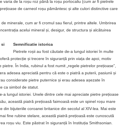
ate varia de la roșu roz până la roșu portocaliu (cum ar fi pietrele
 prețioase de carneol roșu pământesc și alte culori distinctive care
de minerale, cum ar fi cromul sau fierul, printre altele. Umbrirea
centrația acelui mineral și, desigur, de structura și alcătuirea
Semnificatie istorica
Pietrele roșii au fost căutate de-a lungul istoriei în multe
l oferă protecție și trecere în siguranță prin viața de apoi, motiv
pietre. În India, rubinul a fost numit „regele pietrelor prețioase”,
, era adesea apreciată pentru că este o piatră a puterii, pasiunii și
erau considerate pietre puternice și erau adesea așezate în
e ca simbol de statut.
-a lungul istoriei. Unele dintre cele mai apreciate pietre prețioase
 său, această piatră prețioasă faimoasă este un spinel roșu mare
e din bijuteriile coroanei britanice din secolul al XIV-lea. Mai este
ai fine rubine stelare, această piatră prețioasă este cunoscută
ea roșu viu. Este păstrat în siguranță în Instituția Smithsonian.