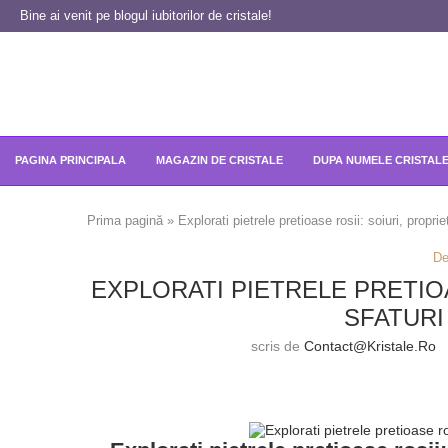
Bine ai venit pe blogul iubitorilor de cristale!
PAGINA PRINCIPALA
MAGAZIN DE CRISTALE
DUPA NUMELE CRISTAL
Prima pagină
»
Explorati pietrele pretioase rosii: soiuri, propriet
De
EXPLORATI PIETRELE PRETIOA
SFATURI
scris de
Contact@kristale.ro