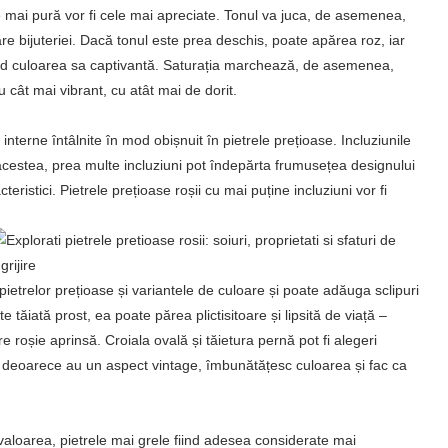
ie mai pură vor fi cele mai apreciate. Tonul va juca, de asemenea,
 bijuteriei. Dacă tonul este prea deschis, poate apărea roz, iar
nd culoarea sa captivantă. Saturația marchează, de asemenea,
Cu cât mai vibrant, cu atât mai de dorit.
interne întâlnite în mod obișnuit în pietrele prețioase. Incluziunile
 acestea, prea multe incluziuni pot îndepărta frumusețea designului
teristici. Pietrele prețioase roșii cu mai puține incluziuni vor fi
pietrelor prețioase și variantele de culoare și poate adăuga sclipuri
e tăiată prost, ea poate părea plictisitoare și lipsită de viață –
re roșie aprinsă. Croiala ovală și tăietura pernă pot fi alegeri
ră, deoarece au un aspect vintage, îmbunătățesc culoarea și fac ca
 valoarea, pietrele mai grele fiind adesea considerate mai