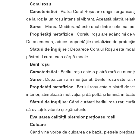
Coral rosu
Caracteristici
: Piatra Coral Roșu are origini organice 
de la roz la un roșu intens și vibrant. Această piatră rel
Surse
: Marea Mediterană este unul dintre cele mai popu
Proprietăți metafizice
: Coralul roșu are adâncimi de 
De asemenea, aduce proprietățile metafizice de protecție 
Sfaturi de îngrijire
: Deoarece Coralul Roșu este moale,
păstrați-l curat cu o cârpă moale.
Beril roșu
Caracteristici
: Berilul roșu este o piatră rară cu nuan
Surse
: După cum am menționat, Berilul rosu este rar, 
Proprietăți metafizice
: Berilul roșu este o piatră de vi
interior, stimulează motivația și dă poftă și lumină în toate c
Sfaturi de îngrijire
: Când curățați berilul roșu rar, cur
să evitați loviturile și zgârieturile.
Evaluarea calității pietrelor prețioase roșii
Culoare
Când vine vorba de culoarea de bază, pietrele prețioase r