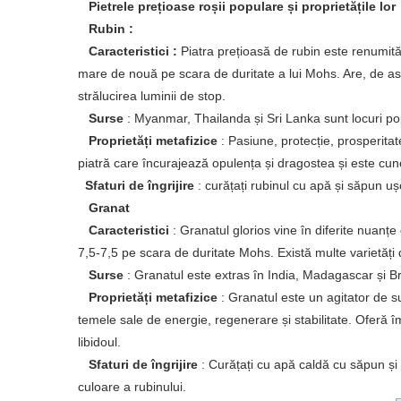
Pietrele prețioase roșii populare și proprietățile lor
Rubin :
Caracteristici :
Piatra prețioasă de rubin este renumită 
mare de nouă pe scara de duritate a lui Mohs. Are, de ase
strălucirea luminii de stop.
Surse
: Myanmar, Thailanda și Sri Lanka sunt locuri po
Proprietăți metafizice
: Pasiune, protecție, prosperitat
piatră care încurajează opulența și dragostea și este cuno
Sfaturi de îngrijire
: curățați rubinul cu apă și săpun uș
Granat
Caracteristici
: Granatul glorios vine în diferite nuanțe
7,5-7,5 pe scara de duritate Mohs. Există multe varietăți d
Surse
: Granatul este extras în India, Madagascar și Bra
Proprietăți metafizice
: Granatul este un agitator de s
temele sale de energie, regenerare și stabilitate. Ofer
libidoul.
Sfaturi de îngrijire
: Curățați cu apă caldă cu săpun ș
culoare a rubinului.