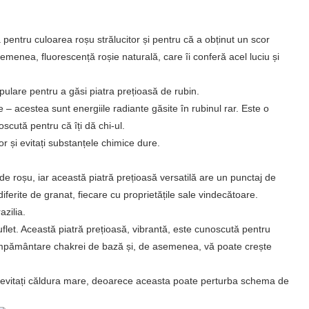
pentru culoarea roșu strălucitor și pentru că a obținut un scor
menea, fluorescență roșie naturală, care îi conferă acel luciu și
pulare pentru a găsi piatra prețioasă de rubin.
e – acestea sunt energiile radiante găsite în rubinul rar. Este o
scută pentru că îți dă chi-ul.
or și evitați substanțele chimice dure.
 de roșu, iar această piatră prețioasă versatilă are un punctaj de
iferite de granat, fiecare cu proprietățile sale vindecătoare.
zilia.
uflet. Această piatră prețioasă, vibrantă, este cunoscută pentru
ă împământare chakrei de bază și, de asemenea, vă poate crește
i evitați căldura mare, deoarece aceasta poate perturba schema de