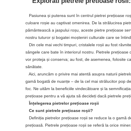
Explorati pietrele pretioase rosii: 
Pasiunea și puterea sunt în centrul pietrei prețioase roși
culoare roșie au captivat omenirea. De la strălucirea pietr
pământească a jaspului roșu, aceste pietre prețioase serve
nostru tuturor și bogatei moșteniri culturale care se întin
Din cele mai vechi timpuri, cristalele roșii au fost râvni
sângele care bate în interiorul nostru. Pietrele prețioase
vor proteja și conserva; au fost, de asemenea, folosite c
sănătate.
Aici, aruncăm o privire mai atentă asupra naturii pietrelo
gamă bogată de nuanțe – de la cel mai strălucitor pop de
foc. Ne uităm la beneficiile vindecătoare și la semnificați
prețioase pentru a vă ajuta să decideți dacă pietrele preți
Înțelegerea pietrelor prețioase roșii
Ce sunt pietrele prețioase roșii?
Definiția pietrelor prețioase roșii se reduce la o gamă de c
prețioasă. Pietrele prețioase roșii se referă la orice miner