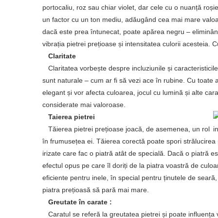
portocaliu, roz sau chiar violet, dar cele cu o nuanță roș
un factor cu un ton mediu, adăugând cea mai mare valoare
dacă este prea întunecat, poate apărea negru – eliminâ
vibrația pietrei prețioase și intensitatea culorii acesteia. 
Claritate
Claritatea vorbește despre incluziunile și caracteristicile 
sunt naturale – cum ar fi să vezi ace în rubine. Cu toate
elegant și vor afecta culoarea, jocul cu lumină și alte carac
considerate mai valoroase.
Taierea pietrei
Tăierea pietrei prețioase joacă, de asemenea, un rol
în frumusețea ei. Tăierea corectă poate spori strălucirea 
irizate care fac o piatră atât de specială. Dacă o piatră est
efectul opus pe care îl doriți de la piatra voastră de culoa
eficiente pentru inele, în special pentru ținutele de sea
piatra prețioasă să pară mai mare.
Greutate în carate :
Caratul se referă la greutatea pietrei și poate influența