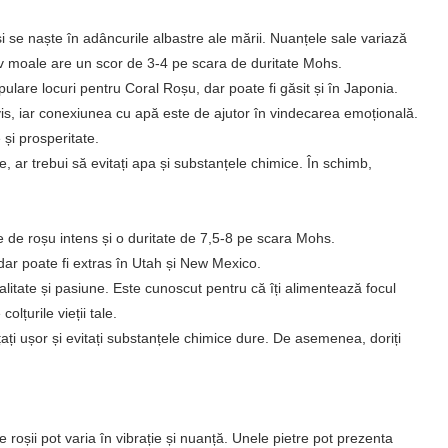
și se naște în adâncurile albastre ale mării. Nuanțele sale variază
ativ moale are un scor de 3-4 pe scara de duritate Mohs.
lare locuri pentru Coral Roșu, dar poate fi găsit și în Japonia.
vis, iar conexiunea cu apă este de ajutor în vindecarea emoțională.
și prosperitate.
 ar trebui să evitați apa și substanțele chimice. În schimb,
țe de roșu intens și o duritate de 7,5-8 pe scara Mohs.
dar poate fi extras în Utah și New Mexico.
talitate și pasiune. Este cunoscut pentru că îți alimentează focul
olțurile vieții tale.
ățați ușor și evitați substanțele chimice dure. De asemenea, doriți
oșii pot varia în vibrație și nuanță. Unele pietre pot prezenta