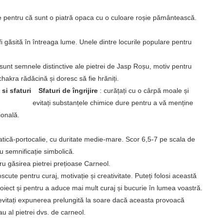
e pentru că sunt o piatră opaca cu o culoare roșie pământească.
i găsită în întreaga lume. Unele dintre locurile populare pentru
tea sunt semnele distinctive ale pietrei de Jasp Roșu, motiv pentru
hakra rădăcină și doresc să fie hrăniți.
Sfaturi de îngrijire
: curățați cu o cârpă moale și
evitați substanțele chimice dure pentru a vă menține
ională.
iatică-portocalie, cu duritate medie-mare. Scor 6,5-7 pe scala de
u semnificație simbolică.
ru găsirea pietrei prețioase Carneol.
scute pentru curaj, motivație și creativitate. Puteți folosi această
oiect și pentru a aduce mai mult curaj și bucurie în lumea voastră.
 evitați expunerea prelungită la soare dacă aceasta provoacă
au al pietrei dvs. de carneol.