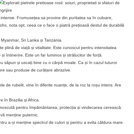
e intense. Frumusețea sa provine din puritatea sa în culoare,
hs, nota opt, ceea ce o face o piatră prețioasă destul de durabilă
în Myanmar, Sri Lanka și Tanzania.
te plină de viață și vitalitate. Este cunoscut pentru intensitatea
 și întinerire. Este un far luminos și strălucitor de forță.
cu săpun și uscați bine cu o cârpă moale. Ca și în cazul tuturor
 dure sau produse de curățare abrazive.
 de rubelit, vine în diferite nuanțe, de la roz la roșu intens. Are
 în Brazilia și Africa.
cunoscută pentru împământarea, protecția și vindecarea cerească.
vă menține puternic.
tru a-și menține spectrul de culori și pentru a evita căldura mare.