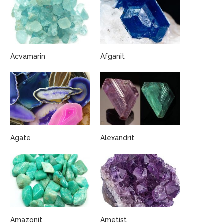
Acvamarin
Afganit
Agate
Alexandrit
Amazonit
Ametist