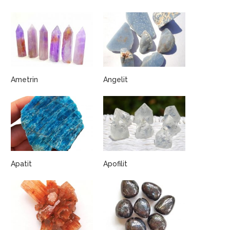
Ametrin
Angelit
Apatit
Apofilit