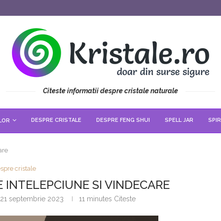
Citeste informatii despre cristale naturale
DESPRE CRISTALE
DESPRE FENG SHUI
SPELL JAR
SPIR
LOR
are
spre cristale
E INTELEPCIUNE SI VINDECARE
21 septembrie 2023
11 minutes Citeste