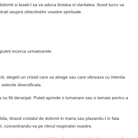
olomit si lasati-l sa va aduca linistea si claritatea. Acest lucru va
trati asupra obiectivelor voastre spirituale.
, puteti incerca urmatoarele:
mit, alegeti un cristal care va atrage sau care vibreaza cu intentia
 selectie diversificata.
 sa nu fiti deranjati. Puteti aprinde o lumanare sau o tamaie pentru a
abila, tinand cristalul de dolomit in mana sau plasandu-l in fata
ent, concentrandu-va pe ritmul respiratiei voastre.