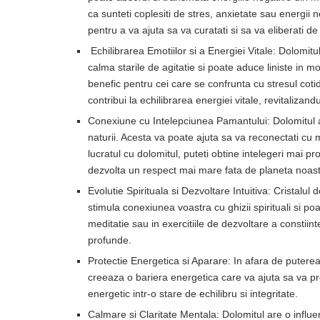
ca sunteti coplesiti de stres, anxietate sau energii n
pentru a va ajuta sa va curatati si sa va eliberati de
Echilibrarea Emotiilor si a Energiei Vitale: Dolomitul
calma starile de agitatie si poate aduce liniste in m
benefic pentru cei care se confrunta cu stresul coti
contribui la echilibrarea energiei vitale, revitaliza
Conexiune cu Intelepciunea Pamantului: Dolomitul a
naturii. Acesta va poate ajuta sa va reconectati cu 
lucratul cu dolomitul, puteti obtine intelegeri mai p
dezvolta un respect mai mare fata de planeta noast
Evolutie Spirituala si Dezvoltare Intuitiva: Cristalul d
stimula conexiunea voastra cu ghizii spirituali si poat
meditatie sau in exercitiile de dezvoltare a constiint
profunde.
Protectie Energetica si Aparare: In afara de puterea 
creeaza o bariera energetica care va ajuta sa va pro
energetic intr-o stare de echilibru si integritate.
Calmare si Claritate Mentala: Dolomitul are o influe