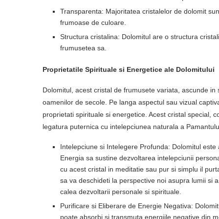
Transparenta: Majoritatea cristalelor de dolomit su
frumoase de culoare.
Structura cristalina: Dolomitul are o structura cristal
frumusetea sa.
Proprietatile Spirituale si Energetice ale Dolomitului
Dolomitul, acest cristal de frumusete variata, ascunde in 
oamenilor de secole. Pe langa aspectul sau vizual captiv
proprietati spirituale si energetice. Acest cristal special
legatura puternica cu intelepciunea naturala a Pamantulu
Intelepciune si Intelegere Profunda: Dolomitul este a
Energia sa sustine dezvoltarea intelepciunii persona
cu acest cristal in meditatie sau pur si simplu il pur
sa va deschideti la perspective noi asupra lumii si a
calea dezvoltarii personale si spirituale.
Purificare si Eliberare de Energie Negativa: Dolomit
poate absorbi si transmuta energiile negative din me