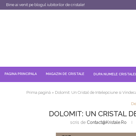
Bine ai venit pe blogul iubitorilor de cristale!
PAGINA PRINCIPALA
MAGAZIN DE CRISTALE
DUPA NUMELE CRISTALE
Prima pagină
»
Dolomit: Un Cristal de Intelepciune si Vindec
De
DOLOMIT: UN CRISTAL D
scris de
Contact@kristale.ro