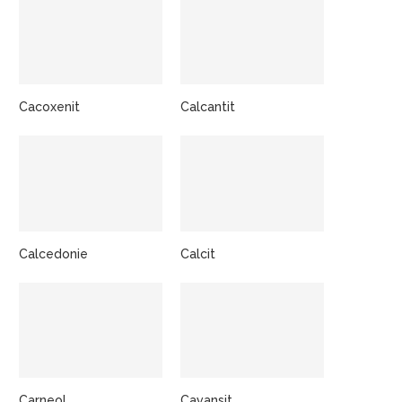
Cacoxenit
Calcantit
Calcedonie
Calcit
Carneol
Cavansit