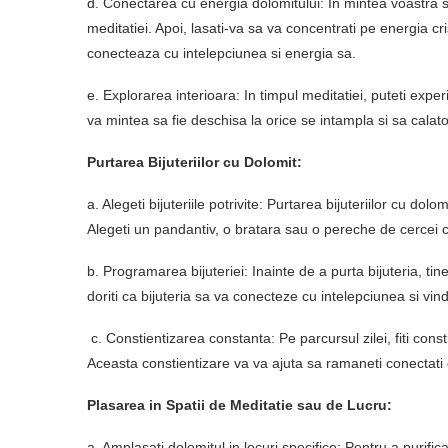
d. Conectarea cu energia dolomitului: In mintea voastra s
meditatiei. Apoi, lasati-va sa va concentrati pe energia cri
conecteaza cu intelepciunea si energia sa.
e. Explorarea interioara: In timpul meditatiei, puteti exper
va mintea sa fie deschisa la orice se intampla si sa calator
Purtarea Bijuteriilor cu Dolomit:
a. Alegeti bijuteriile potrivite: Purtarea bijuteriilor cu dolo
Alegeti un pandantiv, o bratara sau o pereche de cercei c
b. Programarea bijuteriei: Inainte de a purta bijuteria, tin
doriti ca bijuteria sa va conecteze cu intelepciunea si vind
c. Constientizarea constanta: Pe parcursul zilei, fiti consti
Aceasta constientizare va va ajuta sa ramaneti conectati c
Plasarea in Spatii de Meditatie sau de Lucru:
a. Amplasati dolomitul in locuri specifice: Pentru a purific