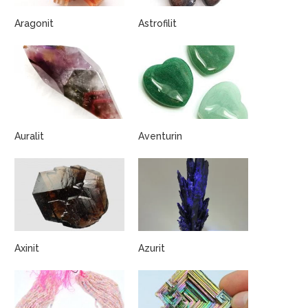
Aragonit
Astrofilit
Auralit
Aventurin
Axinit
Azurit