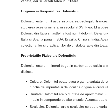
variata, dar si versatilitatea in utilizare.
Originea si Raspandirea Dolomitului
Dolomitul este numit astfel in onoarea geologului francez
studierea acestui mineral in secolul al XVIII-lea. El a obs
Dolomiti din Italia si, astfel, a fost numit dolomit. De-a lu
Italia si Spania pana in SUA, Brazilia, China si India. Ace
colectionarilor si practicantilor de cristaloterapie din toat
Proprietatile Fizice ale Dolomitului
Dolomitul este un mineral bogat in carbonat de calciu si ma
distincte:
Culoare: Dolomitul poate avea o gama variata de culori
functie de impuritati si de locul de origine al cristalul
Duritate: Dolomitul are o duritate de aproximativ 
moale in comparatie cu alte cristale. Aceasta poate f
Stralucire: Dolomitul are o stralucire ce poate varia d