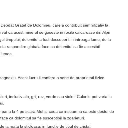
 Déodat Gratet de Dolomieu, care a contribuit semnificativ la
ervat ca acest mineral se gaseste in rocile calcaroase din Alpii
ngul timpului, dolomitul a fost descoperit in intreaga lume, de la
asta raspandire globala face ca dolomitul sa fie accesibil
a lumea.
gneziu. Acest lucru ii confera o serie de proprietati fizice
, inclusiv alb, gri, roz, verde sau violet. Culorile pot varia in
ui.
3,5 pana la 4 pe scara Mohs, ceea ce inseamna ca este destul de
ace ca dolomitul sa fie susceptibil la zgarieturi.
e la mata la sticloasa, in functie de tipul de cristal.