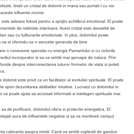
efaste, tineti un cristal de dolomit in mana sau purtati-l cu voi
 aceste influente nocive.
 este adesea folosit pentru a sprijini echilibrul emotional. El poate
omentele de neliniste interioara. Acest cristal este deosebit de
dian sau cu tulburarile emotionale. In plus, dolomitul poate
ndu-va si oferindu-va o senzatie generala de bine.
re o conexiune speciala cu energia Pamantului si cu ciclurile
mediul inconjurator si sa va simtiti mai aproape de natura. Prin
rofunde despre interconectarea tuturor formelor de viata si puteti
ra.
e dolomit este privit ca un facilitator al evolutiei spirituale. El poate
e spori dezvoltarea abilitatilor intuitive. Lucratul cu dolomitul in
ei va poate ajuta sa accesati informatii si intelegeri spirituale mai
sa de purificare, dolomitul ofera si protectie energetica. El
tejati aura de influentele negative si sa va mentineti campul
nta calmanta asupra mintii. Cand va simtiti coplesiti de ganduri