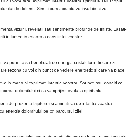
au cu voce tare, exprimati intentia voastra spirituala sau scopul
stalului de dolomit. Simtiti cum aceasta va invaluie si va
imenta viziuni, revelatii sau sentimente profunde de liniste. Lasati-
iti in lumea interioara a constiintei voastre.
mit va permite sa beneficiati de energia cristalului in fiecare zi.
are rezona cu voi din punct de vedere energetic si care va place.
eti-o in mana si exprimati intentia voastra. Spuneti sau ganditi ca
ecarea dolomitului si sa va sprijine evolutia spirituala.
enti de prezenta bijuteriei si amintiti-va de intentia voastra.
u energia dolomitului pe tot parcursul zilei.
a energia spatiului vostru de meditatie sau de lucru, plasati cristale