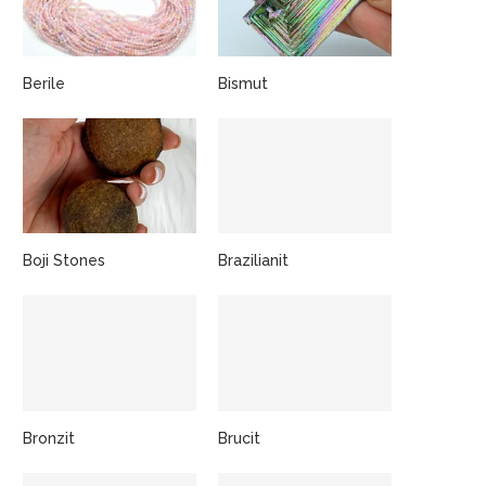
Berile
Bismut
Boji Stones
Brazilianit
Bronzit
Brucit