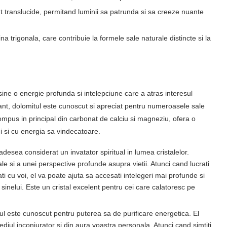
nt translucide, permitand luminii sa patrunda si sa creeze nuante
ina trigonala, care contribuie la formele sale naturale distincte si la
sine o energie profunda si intelepciune care a atras interesul
ant, dolomitul este cunoscut si apreciat pentru numeroasele sale
, compus in principal din carbonat de calciu si magneziu, ofera o
i si cu energia sa vindecatoare.
desea considerat un invatator spiritual in lumea cristalelor.
le si a unei perspective profunde asupra vietii. Atunci cand lucrati
tati cu voi, el va poate ajuta sa accesati intelegeri mai profunde si
 sinelui. Este un cristal excelent pentru cei care calatoresc pe
ul este cunoscut pentru puterea sa de purificare energetica. El
diul inconjurator si din aura voastra personala. Atunci cand simtiti