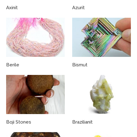
Axinit
Azurit
Berile
Bismut
Boji Stones
Brazilianit