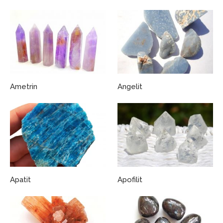
Ametrin
Angelit
Apatit
Apofilit