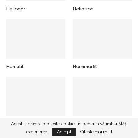
Heliodor
Heliotrop
Hematit
Hemimorfit
Hiddenit
Hipersten
Acest site web folosește cookie-uri pentru a vă îmbunătăți
experiența.
Accept
Citeste mai mult