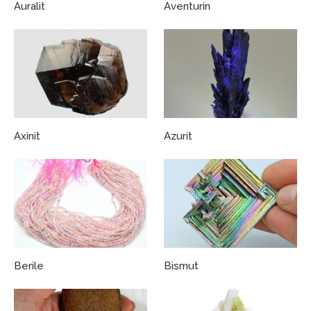
Auralit
Aventurin
Axinit
Azurit
Berile
Bismut