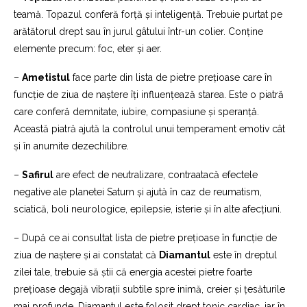
teamă. Topazul conferă forță și inteligență. Trebuie purtat pe
arătătorul drept sau în jurul gâtului într-un colier. Conține
elemente precum: foc, eter și aer.
–
Ametistul
face parte din lista de pietre prețioase care în
funcție de ziua de naștere îți influențează starea. Este o piatră
care conferă demnitate, iubire, compasiune și speranță.
Această piatră ajută la controlul unui temperament emotiv cât
și în anumite dezechilibre.
–
Safirul
are efect de neutralizare, contraatacă efectele
negative ale planetei Saturn și ajută în caz de reumatism,
sciatică, boli neurologice, epilepsie, isterie și în alte afecțiuni.
– După ce ai consultat lista de pietre prețioase în funcție de
ziua de naștere și ai constatat că
Diamantul
este în dreptul
zilei tale, trebuie să știi că energia acestei pietre foarte
prețioase degajă vibrații subtile spre inimă, creier și țesăturile
mai profunde. Diamantul este folosit drept tonic cardiac, iar în