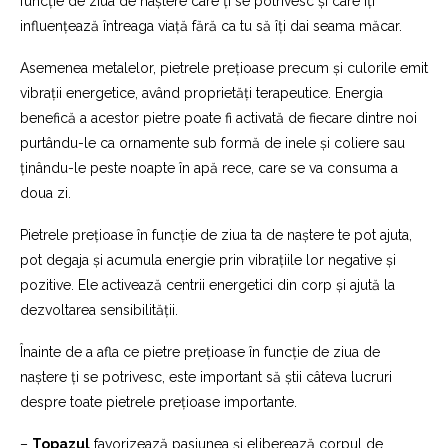
funcție de ziua de naștere care ți se potrivesc și care îți
influențează întreaga viață fără ca tu să îți dai seama măcar.
Asemenea metalelor, pietrele prețioase precum și culorile emit
vibrații energetice, având proprietăți terapeutice. Energia
benefică a acestor pietre poate fi activată de fiecare dintre noi
purtându-le ca ornamente sub formă de inele și coliere sau
ținându-le peste noapte în apă rece, care se va consuma a
doua zi.
Pietrele prețioase în funcție de ziua ta de naștere te pot ajuta,
pot degaja și acumula energie prin vibrațiile lor negative și
pozitive. Ele activează centrii energetici din corp și ajută la
dezvoltarea sensibilității.
Înainte de a afla ce pietre prețioase în funcție de ziua de
naștere ți se potrivesc, este important să știi câteva lucruri
despre toate pietrele prețioase importante.
–
Topazul
favorizează pasiunea și eliberează corpul de