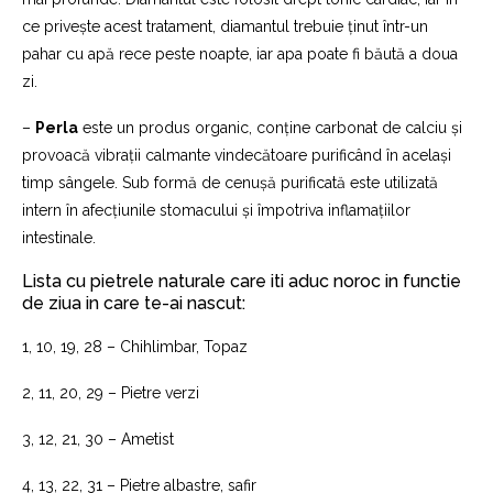
ce privește acest tratament, diamantul trebuie ținut într-un
pahar cu apă rece peste noapte, iar apa poate fi băută a doua
zi.
–
Perla
este un produs organic, conține carbonat de calciu și
provoacă vibrații calmante vindecătoare purificând în același
timp sângele. Sub formă de cenușă purificată este utilizată
intern în afecțiunile stomacului și împotriva inflamațiilor
intestinale.
Lista cu pietrele naturale care iti aduc noroc in functie
de ziua in care te-ai nascut:
1, 10, 19, 28 – Chihlimbar, Topaz
2, 11, 20, 29 – Pietre verzi
3, 12, 21, 30 – Ametist
4, 13, 22, 31 – Pietre albastre, safir