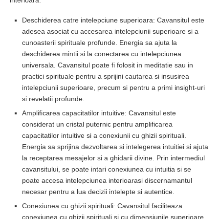
interioara.
Deschiderea catre intelepciune superioara: Cavansitul este
adesea asociat cu accesarea intelepciunii superioare si a
cunoasterii spirituale profunde. Energia sa ajuta la
deschiderea mintii si la conectarea cu intelepciunea
universala. Cavansitul poate fi folosit in meditatie sau in
practici spirituale pentru a sprijini cautarea si insusirea
intelepciunii superioare, precum si pentru a primi insight-uri
si revelatii profunde.
Amplificarea capacitatilor intuitive: Cavansitul este
considerat un cristal puternic pentru amplificarea
capacitatilor intuitive si a conexiunii cu ghizii spirituali.
Energia sa sprijina dezvoltarea si intelegerea intuitiei si ajuta
la receptarea mesajelor si a ghidarii divine. Prin intermediul
cavansitului, se poate intari conexiunea cu intuitia si se
poate accesa intelepciunea interioarasi discernamantul
necesar pentru a lua decizii intelepte si autentice.
Conexiunea cu ghizii spirituali: Cavansitul faciliteaza
conexiunea cu ghizii spirituali si cu dimensiunile superioare