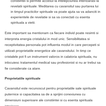
constiintei si permite accesul la intelepciunea interioarasi la
revelatii spirituale. Meditarea cu cavansitul sau purtarea lui
in timpul practicilor spirituale va poate ajuta sa va adanciti in
experientele de revelatie si sa va conectati cu esenta
spirituala a vietii.
Este important sa mentionam ca fiecare individ poate resimti si
interpreta energia cristalului in mod unic. Sensibilitatea si
receptivitatea personala pot influenta modul in care percepeti si
utilizati proprietatile energetice ale cavansitului. In timp ce
cristalele pot fi un instrument valoros in calatoria spirituala, nu
inlocuiesc tratamentul medical sau profesionist si nu ar trebui sa
fie considerate ca atare.
Proprietatile spirituale
Cavansitul este recunoscut pentru proprietatile sale spirituale
puternice si capacitatea sa de a sprijini conexiunea cu
dimensiuni superioare ale constiintei si cu esenta spirituala