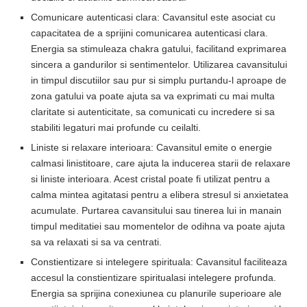
Comunicare autenticasi clara: Cavansitul este asociat cu
capacitatea de a sprijini comunicarea autenticasi clara.
Energia sa stimuleaza chakra gatului, facilitand exprimarea
sincera a gandurilor si sentimentelor. Utilizarea cavansitului
in timpul discutiilor sau pur si simplu purtandu-l aproape de
zona gatului va poate ajuta sa va exprimati cu mai multa
claritate si autenticitate, sa comunicati cu incredere si sa
stabiliti legaturi mai profunde cu ceilalti.
Liniste si relaxare interioara: Cavansitul emite o energie
calmasi linistitoare, care ajuta la inducerea starii de relaxare
si liniste interioara. Acest cristal poate fi utilizat pentru a
calma mintea agitatasi pentru a elibera stresul si anxietatea
acumulate. Purtarea cavansitului sau tinerea lui in manain
timpul meditatiei sau momentelor de odihna va poate ajuta
sa va relaxati si sa va centrati.
Constientizare si intelegere spirituala: Cavansitul faciliteaza
accesul la constientizare spiritualasi intelegere profunda.
Energia sa sprijina conexiunea cu planurile superioare ale