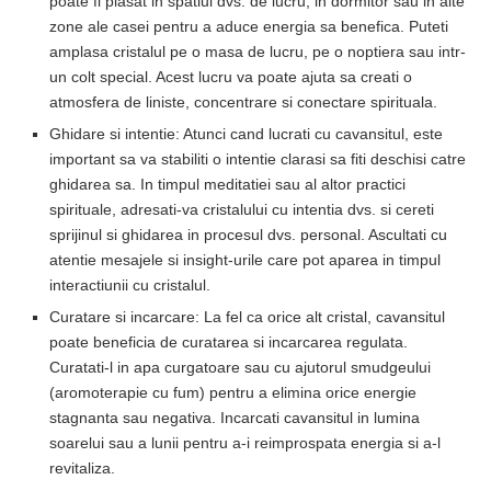
poate fi plasat in spatiul dvs. de lucru, in dormitor sau in alte
zone ale casei pentru a aduce energia sa benefica. Puteti
amplasa cristalul pe o masa de lucru, pe o noptiera sau intr-
un colt special. Acest lucru va poate ajuta sa creati o
atmosfera de liniste, concentrare si conectare spirituala.
Ghidare si intentie: Atunci cand lucrati cu cavansitul, este
important sa va stabiliti o intentie clarasi sa fiti deschisi catre
ghidarea sa. In timpul meditatiei sau al altor practici
spirituale, adresati-va cristalului cu intentia dvs. si cereti
sprijinul si ghidarea in procesul dvs. personal. Ascultati cu
atentie mesajele si insight-urile care pot aparea in timpul
interactiunii cu cristalul.
Curatare si incarcare: La fel ca orice alt cristal, cavansitul
poate beneficia de curatarea si incarcarea regulata.
Curatati-l in apa curgatoare sau cu ajutorul smudgeului
(aromoterapie cu fum) pentru a elimina orice energie
stagnanta sau negativa. Incarcati cavansitul in lumina
soarelui sau a lunii pentru a-i reimprospata energia si a-l
revitaliza.