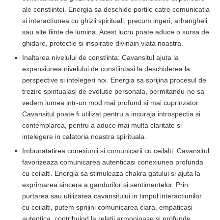
ale constiintei. Energia sa deschide portile catre comunicatia
si interactiunea cu ghizii spirituali, precum ingeri, arhangheli
sau alte fiinte de lumina. Acest lucru poate aduce o sursa de
ghidare, protectie si inspiratie divinain viata noastra.
Inaltarea nivelului de constiinta: Cavansitul ajuta la
expansiunea nivelului de constiintasi la deschiderea la
perspective si intelegeri noi. Energia sa sprijina procesul de
trezire spiritualasi de evolutie personala, permitandu-ne sa
vedem lumea intr-un mod mai profund si mai cuprinzator.
Cavansitul poate fi utilizat pentru a incuraja introspectia si
contemplarea, pentru a aduce mai multa claritate si
intelegere in calatoria noastra spirituala.
Imbunatatirea conexiunii si comunicarii cu ceilalti: Cavansitul
favorizeaza comunicarea autenticasi conexiunea profunda
cu ceilalti. Energia sa stimuleaza chakra gatului si ajuta la
exprimarea sincera a gandurilor si sentimentelor. Prin
purtarea sau utilizarea cavansitului in timpul interactiunilor
cu ceilalti, putem sprijini comunicarea clara, empaticasi
autentica, contribuind la relatii armonioase si profunde.