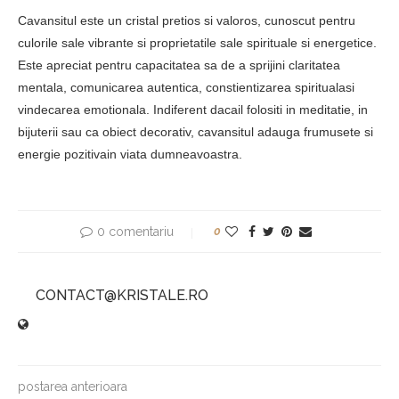
Cavansitul este un cristal pretios si valoros, cunoscut pentru
culorile sale vibrante si proprietatile sale spirituale si energetice.
Este apreciat pentru capacitatea sa de a sprijini claritatea
mentala, comunicarea autentica, constientizarea spiritualasi
vindecarea emotionala. Indiferent dacail folositi in meditatie, in
bijuterii sau ca obiect decorativ, cavansitul adauga frumusete si
energie pozitivain viata dumneavoastra.
0 comentariu
0
CONTACT@KRISTALE.RO
postarea anterioara