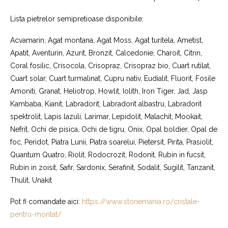
Lista pietrelor semipretioase disponibile:
Acvamarin, Agat montana, Agat Moss, Agat turitela, Ametist,
Apatit, Aventurin, Azurit, Bronzit, Calcedonie, Charoit, Citrin,
Coral fosilic, Crisocola, Crisopraz, Crisopraz bio, Cuart rutilat,
Cuart solar, Cuart turmalinat, Cupru nativ, Eudialit, Fluorit, Fosile
Amoniti, Granat, Heliotrop, Howlit, Iolith, Iron Tiger, Jad, Jasp
Kambaba, Kianit, Labradorit, Labradorit albastru, Labradorit
spektrolit, Lapis lazuli, Larimar, Lepidolit, Malachit, Mookait,
Nefrit, Ochi de pisica, Ochi de tigru, Onix, Opal boldier, Opal de
foc, Peridot, Piatra Lunii, Piatra soarelui, Pietersit, Pirita, Prasiolit,
Quantum Quatro, Riolit, Rodocrozit, Rodonit, Rubin in fucsit,
Rubin in zoisit, Safir, Sardonix, Serafinit, Sodalit, Sugilit, Tanzanit,
Thulit, Unakit
Pot fi comandate aici:
https://www.stonemania.ro/cristale-
pentru-montat/