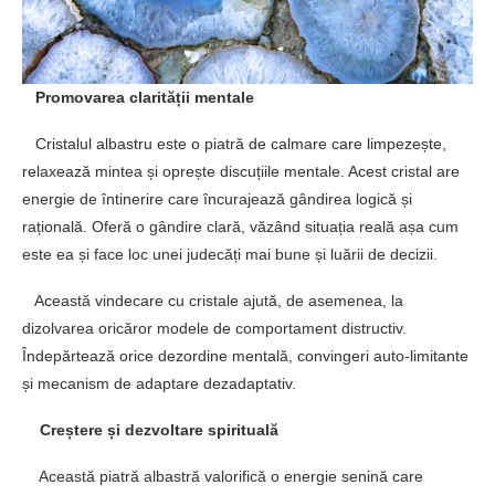
Promovarea clarității mentale
Cristalul albastru este o piatră de calmare care limpezește,
relaxează mintea și oprește discuțiile mentale. Acest cristal are
energie de întinerire care încurajează gândirea logică și
rațională. Oferă o gândire clară, văzând situația reală așa cum
este ea și face loc unei judecăți mai bune și luării de decizii.
Această vindecare cu cristale ajută, de asemenea, la
dizolvarea oricăror modele de comportament distructiv.
Îndepărtează orice dezordine mentală, convingeri auto-limitante
și mecanism de adaptare dezadaptativ.
Creștere și dezvoltare spirituală
Această piatră albastră valorifică o energie senină care