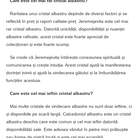
Care este cel mai rar cristal albastru?
Raritatea unui cristal albastru depinde de diverși factori și se
reflectă în preț și raport calitate-preț. Jeremejevita este cel mai
rar cristal albastru. Datorită unicității, disponibilității și nuanței
albastre rafinate, acest cristal este foarte apreciat de
colecționari și este foarte scump.
Se crede că Jeremejevita întărește conexiunea spirituală și
comunicarea și crește intuiția. Acest cristal ajută la manifestarea
dorinței inimii și ajută la vindecarea gâtului și la îmbunătățirea
funcțiilor acestuia.
Care este cel mai ieftin cristal albastru?
Mai multe cristale de vindecare albastre nu sunt doar ieftine, ci
și disponibile pe scară largă. Calcedoniul albastru este un cristal
albastru deschis care este comun și cel mai ieftin datorită
disponibilității sale. Este adesea vândut în pietre mici prăbușite
sau forme de piatră brută și este cel mai accesibil.