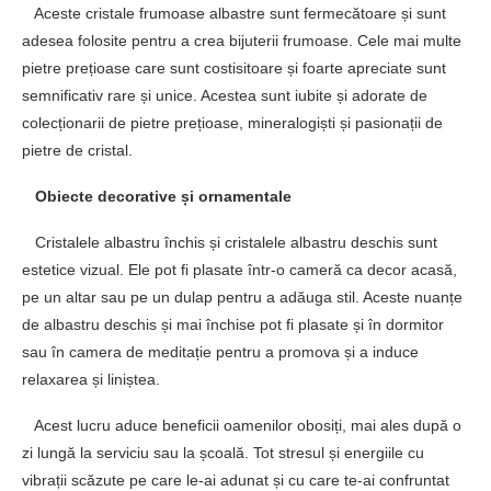
Aceste cristale frumoase albastre sunt fermecătoare și sunt
adesea folosite pentru a crea bijuterii frumoase. Cele mai multe
pietre prețioase care sunt costisitoare și foarte apreciate sunt
semnificativ rare și unice. Acestea sunt iubite și adorate de
colecționarii de pietre prețioase, mineralogiști și pasionații de
pietre de cristal.
Obiecte decorative și ornamentale
Cristalele albastru închis și cristalele albastru deschis sunt
estetice vizual. Ele pot fi plasate într-o cameră ca decor acasă,
pe un altar sau pe un dulap pentru a adăuga stil. Aceste nuanțe
de albastru deschis și mai închise pot fi plasate și în dormitor
sau în camera de meditație pentru a promova și a induce
relaxarea și liniștea.
Acest lucru aduce beneficii oamenilor obosiți, mai ales după o
zi lungă la serviciu sau la școală. Tot stresul și energiile cu
vibrații scăzute pe care le-ai adunat și cu care te-ai confruntat