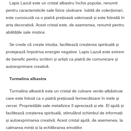
Lapis Lazuli este un cristal albastru închis popular, renumit
pentru caracteristicile sale fizice uluitoare. Iubită de colecționari,
este cunoscută ca o piatră prețioasă valoroasă și este folosită în
arta decorativă. Acest cristal este, de asemenea, renumit pentru
abilitățile sale mistice.
Se crede că crește intuiția, facilitează creșterea spirituală și
protejează împotriva energiei negative. Lapis Lazuli este extrem
de benefic pentru scriitori și artiști ca piatră de comunicare și
autoexprimare creativă.
Turmalina albastra
Turmalina albastră este un cristal de culoare verde-albăstruie
care este folosit ca o piatră prețioasă fermecătoare în inele și
cercei. Proprietățile sale metafizice îl apreciază și ele. El ajută și
facilitează creșterea spirituală, stimulând schimbul de informații
și autoexprimarea creativă. Acest cristal ajută, de asemenea, la
calmarea minții și la echilibrarea emoțiilor.