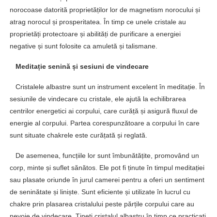
norocoase datorită proprietăților lor de magnetism norocului și
atrag norocul și prosperitatea. În timp ce unele cristale au
proprietăți protectoare și abilități de purificare a energiei
negative și sunt folosite ca amuletă și talismane.
Meditație senină și sesiuni de vindecare
Cristalele albastre sunt un instrument excelent în meditație. În
sesiunile de vindecare cu cristale, ele ajută la echilibrarea
centrilor energetici ai corpului, care curăță și asigură fluxul de
energie al corpului. Partea corespunzătoare a corpului în care
sunt situate chakrele este curățată și reglată.
De asemenea, funcțiile lor sunt îmbunătățite, promovând un
corp, minte și suflet sănătos. Ele pot fi ținute în timpul meditației
sau plasate oriunde în jurul camerei pentru a oferi un sentiment
de seninătate și liniște. Sunt eficiente și utilizate în lucrul cu
chakre prin plasarea cristalului peste părțile corpului care au
nevoie de vindecare. Țineți cristalul albastru în timp ce practicați