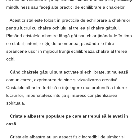
mindfulness sau faceți alte practici de echilibrare a chakrelor.
Acest cristal este folosit în practicile de echilibrare a chakrelor
pentru lucrul cu chakra ochiului al treilea și chakra gâtului.
Plasând cristalele albastre lângă gât sau chiar ținându-le în timp
ce stabiliți intențiile. Și, de asemenea, plasându-le între
sprâncene ușor în mijlocul frunții echilibrează chakra al treilea
ochi.
Când chakrele gâtului sunt activate și echilibrate, stimulează
comunicarea, exprimarea de sine și vizualizarea creativă.
Cristalele albastre fortifică o înțelegere mai profundă a tuturor
lucrurilor, îmbunătățesc intuiția și măresc conștientizarea
spirituală.
Cristale albastre populare pe care ar trebui să le aveți în
casă
Cristalele albastre au un aspect fizic incredibil de uimitor și