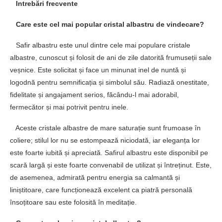
Intrebări frecvente
Care este cel mai popular cristal albastru de vindecare?
Safir albastru este unul dintre cele mai populare cristale
albastre, cunoscut și folosit de ani de zile datorită frumuseții sale
veșnice. Este solicitat și face un minunat inel de nuntă și
logodnă pentru semnificația și simbolul său. Radiază onestitate,
fidelitate și angajament serios, făcându-l mai adorabil,
fermecător și mai potrivit pentru inele.
Aceste cristale albastre de mare saturație sunt frumoase în
coliere; stilul lor nu se estompează niciodată, iar eleganța lor
este foarte iubită și apreciată. Safirul albastru este disponibil pe
scară largă și este foarte convenabil de utilizat și întreținut. Este,
de asemenea, admirată pentru energia sa calmantă și
liniștitoare, care funcționează excelent ca piatră personală
însoțitoare sau este folosită în meditație.