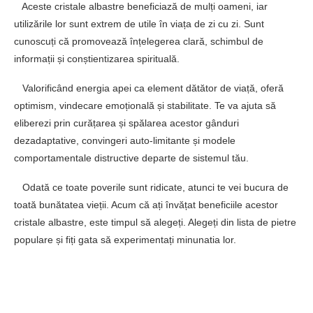
Aceste cristale albastre beneficiază de mulți oameni, iar
utilizările lor sunt extrem de utile în viața de zi cu zi. Sunt
cunoscuți că promovează înțelegerea clară, schimbul de
informații și conștientizarea spirituală.
Valorificând energia apei ca element dătător de viață, oferă
optimism, vindecare emoțională și stabilitate. Te va ajuta să
eliberezi prin curățarea și spălarea acestor gânduri
dezadaptative, convingeri auto-limitante și modele
comportamentale distructive departe de sistemul tău.
Odată ce toate poverile sunt ridicate, atunci te vei bucura de
toată bunătatea vieții. Acum că ați învățat beneficiile acestor
cristale albastre, este timpul să alegeți. Alegeți din lista de pietre
populare și fiți gata să experimentați minunatia lor.