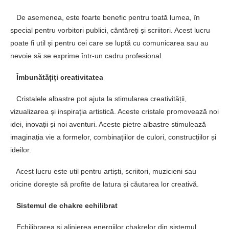
De asemenea, este foarte benefic pentru toată lumea, în
special pentru vorbitori publici, cântăreți și scriitori. Acest lucru
poate fi util și pentru cei care se luptă cu comunicarea sau au
nevoie să se exprime într-un cadru profesional.
Îmbunătățiți creativitatea
Cristalele albastre pot ajuta la stimularea creativității,
vizualizarea și inspirația artistică. Aceste cristale promovează noi
idei, inovații și noi aventuri. Aceste pietre albastre stimulează
imaginația vie a formelor, combinațiilor de culori, construcțiilor și
ideilor.
Acest lucru este util pentru artiști, scriitori, muzicieni sau
oricine dorește să profite de latura și căutarea lor creativă.
Sistemul de chakre echilibrat
Echilibrarea și alinierea energiilor chakrelor din sistemul