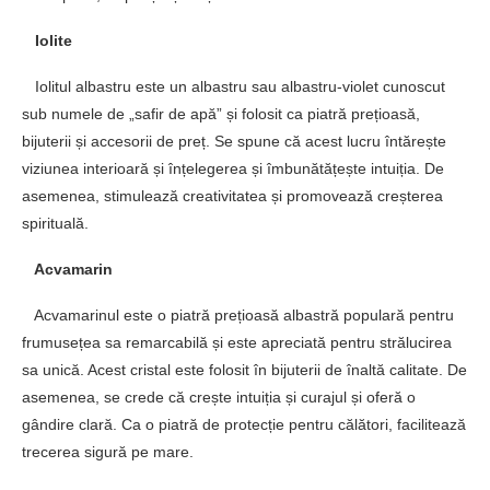
Iolite
Iolitul albastru este un albastru sau albastru-violet cunoscut
sub numele de „safir de apă” și folosit ca piatră prețioasă,
bijuterii și accesorii de preț. Se spune că acest lucru întărește
viziunea interioară și înțelegerea și îmbunătățește intuiția. De
asemenea, stimulează creativitatea și promovează creșterea
spirituală.
Acvamarin
Acvamarinul este o piatră prețioasă albastră populară pentru
frumusețea sa remarcabilă și este apreciată pentru strălucirea
sa unică. Acest cristal este folosit în bijuterii de înaltă calitate. De
asemenea, se crede că crește intuiția și curajul și oferă o
gândire clară. Ca o piatră de protecție pentru călători, facilitează
trecerea sigură pe mare.