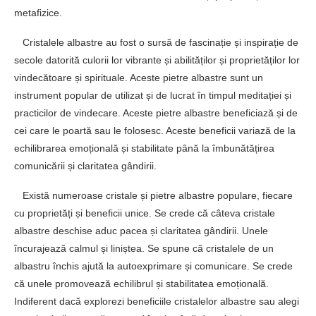
metafizice.
Cristalele albastre au fost o sursă de fascinație și inspirație de
secole datorită culorii lor vibrante și abilităților și proprietăților lor
vindecătoare și spirituale. Aceste pietre albastre sunt un
instrument popular de utilizat și de lucrat în timpul meditației și
practicilor de vindecare. Aceste pietre albastre beneficiază și de
cei care le poartă sau le folosesc. Aceste beneficii variază de la
echilibrarea emoțională și stabilitate până la îmbunătățirea
comunicării și claritatea gândirii.
Există numeroase cristale și pietre albastre populare, fiecare
cu proprietăți și beneficii unice. Se crede că câteva cristale
albastre deschise aduc pacea și claritatea gândirii. Unele
încurajează calmul și liniștea. Se spune că cristalele de un
albastru închis ajută la autoexprimare și comunicare. Se crede
că unele promovează echilibrul și stabilitatea emoțională.
Indiferent dacă explorezi beneficiile cristalelor albastre sau alegi