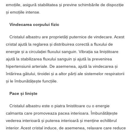
emoțiile, asigură stabilitatea și previne schimbările de dispoziție
și emoțiile intense.
Vindecarea corpului fizic
Cristalul albastru are proprietăți puternice de vindecare. Acest
cristal ajută la reglarea și distribuirea corectă a fluxului de
energie și a circulației fluxului sanguin. Vibrația sa liniștitoare
ajută la stabilizarea fluxului sanguin și ajută la prevenirea
hipertensiunii arteriale. De asemenea, ajută la vindecarea și
întărirea gâtului, tiroidei și a altor părți ale sistemelor respiratorii
și le îmbunătățește funcțiile.
Pace și liniște
Cristalul albastru este o piatra linistitoare cu o energie
calmanta care promoveaza pacea interioara. Îmbunătățește
vederea interioară și puterea interioară și menține echilibrul
interior. Acest cristal induce, de asemenea, relaxare care reduce