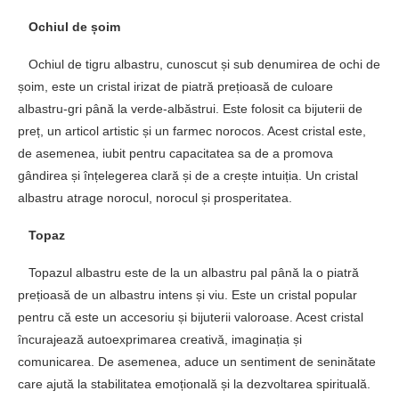
Ochiul de șoim
Ochiul de tigru albastru, cunoscut și sub denumirea de ochi de
șoim, este un cristal irizat de piatră prețioasă de culoare
albastru-gri până la verde-albăstrui. Este folosit ca bijuterii de
preț, un articol artistic și un farmec norocos. Acest cristal este,
de asemenea, iubit pentru capacitatea sa de a promova
gândirea și înțelegerea clară și de a crește intuiția. Un cristal
albastru atrage norocul, norocul și prosperitatea.
Topaz
Topazul albastru este de la un albastru pal până la o piatră
prețioasă de un albastru intens și viu. Este un cristal popular
pentru că este un accesoriu și bijuterii valoroase. Acest cristal
încurajează autoexprimarea creativă, imaginația și
comunicarea. De asemenea, aduce un sentiment de seninătate
care ajută la stabilitatea emoțională și la dezvoltarea spirituală.