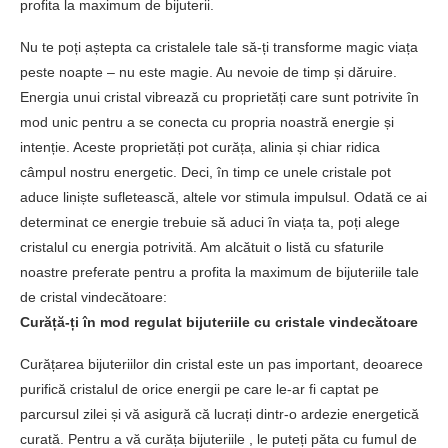
profita la maximum de bijuterii.
Nu te poți aștepta ca cristalele tale să-ți transforme magic viața
peste noapte – nu este magie. Au nevoie de timp și dăruire.
Energia unui cristal vibrează cu proprietăți care sunt potrivite în
mod unic pentru a se conecta cu propria noastră energie și
intenție. Aceste proprietăți pot curăța, alinia și chiar ridica
câmpul nostru energetic. Deci, în timp ce unele cristale pot
aduce liniște sufletească, altele vor stimula impulsul. Odată ce ai
determinat ce energie trebuie să aduci în viața ta, poți alege
cristalul cu energia potrivită. Am alcătuit o listă cu sfaturile
noastre preferate pentru a profita la maximum de bijuteriile tale
de cristal vindecătoare:
Curăță-ți în mod regulat bijuteriile cu cristale vindecătoare
Curățarea bijuteriilor din cristal este un pas important, deoarece
purifică cristalul de orice energii pe care le-ar fi captat pe
parcursul zilei și vă asigură că lucrați dintr-o ardezie energetică
curată. Pentru a vă curăța bijuteriile , le puteți păta cu fumul de