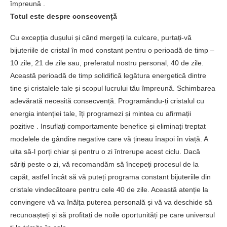
împreună .
Totul este despre consecvență
Cu excepția dușului și când mergeți la culcare, purtați-vă
bijuteriile de cristal în mod constant pentru o perioadă de timp –
10 zile, 21 de zile sau, preferatul nostru personal, 40 de zile.
Această perioadă de timp solidifică legătura energetică dintre
tine și cristalele tale și scopul lucrului tău împreună. Schimbarea
adevărată necesită consecvență. Programându-ți cristalul cu
energia intenției tale, îți programezi și mintea cu afirmații
pozitive . Insuflați comportamente benefice și eliminați treptat
modelele de gândire negative care vă țineau înapoi în viață. A
uita să-l porți chiar și pentru o zi întrerupe acest ciclu. Dacă
săriți peste o zi, vă recomandăm să începeți procesul de la
capăt, astfel încât să vă puteți programa constant bijuteriile din
cristale vindecătoare pentru cele 40 de zile. Această atenție la
convingere vă va înălța puterea personală și vă va deschide să
recunoașteți și să profitați de noile oportunități pe care universul