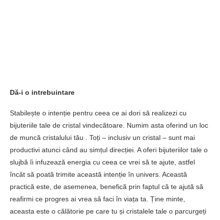
Dă-i o intrebuintare
Stabilește o intenție pentru ceea ce ai dori să realizezi cu
bijuteriile tale de cristal vindecătoare. Numim asta oferind un loc
de muncă cristalului tău . Toți – inclusiv un cristal – sunt mai
productivi atunci când au simțul direcției. A oferi bijuteriilor tale o
slujbă îi infuzează energia cu ceea ce vrei să te ajute, astfel
încât să poată trimite această intenție în univers. Această
practică este, de asemenea, benefică prin faptul că te ajută să
reafirmi ce progres ai vrea să faci în viața ta. Ține minte,
aceasta este o călătorie pe care tu și cristalele tale o parcurgeți