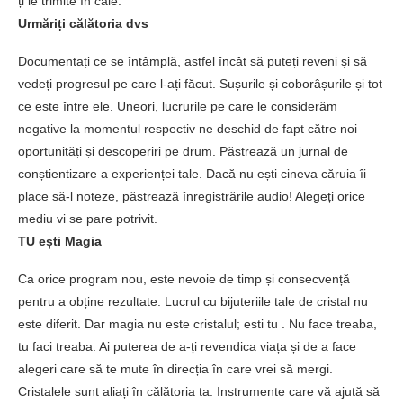
ți le trimite în cale.
Urmăriți călătoria dvs
Documentați ce se întâmplă, astfel încât să puteți reveni și să
vedeți progresul pe care l-ați făcut. Sușurile și coborâșurile și tot
ce este între ele. Uneori, lucrurile pe care le considerăm
negative la momentul respectiv ne deschid de fapt către noi
oportunități și descoperiri pe drum. Păstrează un jurnal de
conștientizare a experienței tale. Dacă nu ești cineva căruia îi
place să-l noteze, păstrează înregistrările audio! Alegeți orice
mediu vi se pare potrivit.
TU ești Magia
Ca orice program nou, este nevoie de timp și consecvență
pentru a obține rezultate. Lucrul cu bijuteriile tale de cristal nu
este diferit. Dar magia nu este cristalul; esti tu . Nu face treaba,
tu faci treaba. Ai puterea de a-ți revendica viața și de a face
alegeri care să te mute în direcția în care vrei să mergi.
Cristalele sunt aliați în călătoria ta. Instrumente care vă ajută să