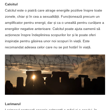
Calcitul
Calcitul este o piatră care atrage energiile pozitive înspre toate
zonele, chiar și în cea a sexualității. Funcționează precum un
amplificator pentru energii, dar și ca o unealtă pentru curățare a
energiilor negative anterioare. Calcitul poate ajuta oamenii să
acționeze înspre îndeplinirea scopurilor lor și le poate oferi
inspirație pentru găsirea unor noi scopuri în viață. Este
recomandat adesea celor care nu se pot hotărî în viață.
Larimarul
Larimarul captează energia calmantă a mării și a cerului, în