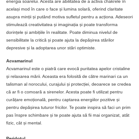
energia soarelui. Acesta are abilitatea de a activa chakrele în
același mod în care o face și lumina solară, oferind claritate
asupra minții și putând motiva sufletul pentru a acționa. Adeseori
stimulează creativitatea și imaginația și poate transforma
dorințele și ambițiile în realitate. Poate diminua nivelul de
sensibilitate la critică și poate ajuta la depășirea stărilor
depresive și la adoptarea unor stări optimiste.
Acvamarinul
Acvamarinul este o piatră care evocă puritatea apelor cristaline
și relaxarea mării. Aceasta era folosită de către marinari ca un
talisman al norocului, curajului și protecției, deoarece se credea
că ar fi o comoară a sirenelor. Acesta poate fi utilizat pentru
curățare emoțională, pentru captarea energiilor pozitive și
pentru depășirea tuturor fricilor. Te poate inspira să faci un prim
pas înspre schimbare și te poate ajuta să fii mai organizat, atât
fizic, cât și mental.
Peridotul