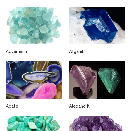
Acvamarin
Afganit
Agate
Alexandrit