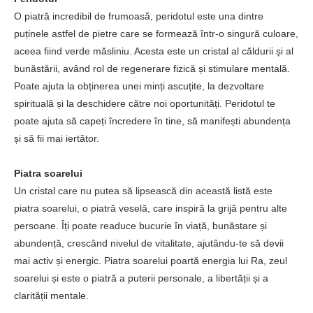
O piatră incredibil de frumoasă, peridotul este una dintre
puținele astfel de pietre care se formează într-o singură culoare,
aceea fiind verde măsliniu. Acesta este un cristal al căldurii și al
bunăstării, având rol de regenerare fizică și stimulare mentală.
Poate ajuta la obținerea unei minți ascuțite, la dezvoltare
spirituală și la deschidere către noi oportunități. Peridotul te
poate ajuta să capeți încredere în tine, să manifești abundența
și să fii mai iertător.
Piatra soarelui
Un cristal care nu putea să lipsească din această listă este
piatra soarelui, o piatră veselă, care inspiră la grijă pentru alte
persoane. Îți poate readuce bucurie în viață, bunăstare și
abundență, crescând nivelul de vitalitate, ajutându-te să devii
mai activ și energic. Piatra soarelui poartă energia lui Ra, zeul
soarelui și este o piatră a puterii personale, a libertății și a
clarității mentale.