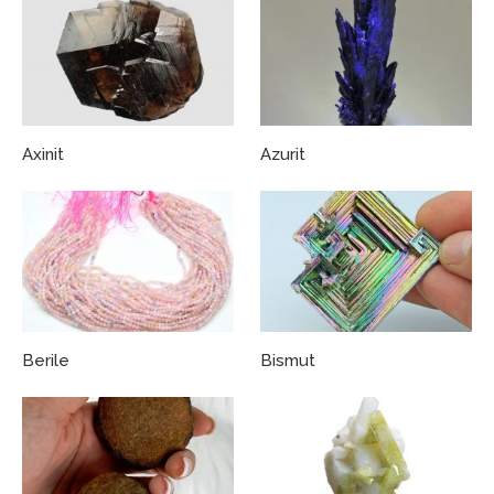
Axinit
Azurit
Berile
Bismut