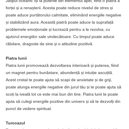
Jaspul oceanic își ia puterile din elementul apei, fiind o piatră a
forței și a renașterii. Acesta poate reduce nivelul de stres și
poate aduce purtătorului calmitate, eliminând energiile negative
și stabilizând aura. Această piatră poate aduce la suprafață
problemele emoționale și lucrează pentru a le rezolva, cu
ajutorul energiilor sale vindecătoare. Cu timpul poate aduce
răbdare, dragoste de sine și o atitudine pozitivă.
Piatra lunii
Piatra lunii promovează dezvoltarea interioară și puterea, fiind
un magnet pentru bunăstare, abundență și intuiție ascuțită.
Acest cristal te poate ajuta să scapi de anxietate și de griji,
poate alunga energiile negative din jurul tău și te poate ajuta să
scoți la iveală tot ce este mai bun din tine. Piatra lunii te poate
ajuta să culegi energiile pozitive din univers și să te dezvolți din
punct de vedere spiritual.
Turcoazul