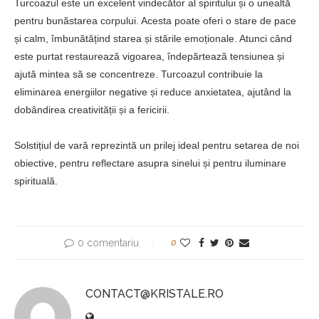
Turcoazul este un excelent vindecător al spiritului și o unealtă
pentru bunăstarea corpului. Acesta poate oferi o stare de pace
și calm, îmbunătățind starea și stările emoționale. Atunci când
este purtat restaurează vigoarea, îndepărtează tensiunea și
ajută mintea să se concentreze. Turcoazul contribuie la
eliminarea energiilor negative și reduce anxietatea, ajutând la
dobândirea creativității și a fericirii.
Solstițiul de vară reprezintă un prilej ideal pentru setarea de noi
obiective, pentru reflectare asupra sinelui și pentru iluminare
spirituală.
0 comentariu
0
CONTACT@KRISTALE.RO