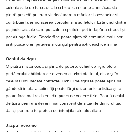
culorile sale de turcoaz, alb și bleu, cu nuanțe aurii. Această
piatră posedă puterea vindecătoare a mărilor și oceanelor și
contribuie la armonizarea corpului și a sufletului. Este unul dintre
puținele cristale care pot calma spiritele, pot îndepărta stresul și
pot alunga fricile. Totodată te poate ajuta să comunici mai ușor
și îți poate oferi puterea și curajul pentru a-ți deschide inima.
Ochiul de tigru
O piatră misterioasă și plină de putere, ochiul de tigru oferă
purtătorului abilitatea de a vedea cu claritate totul, chiar și în
cele mai întunecate contexte. Ochiul de tigru te poate ajuta să
gândești în afara cutiei, îți poate lărgi orizonturile artistice și te
poate face mai rezistent din punct de vedere fizic. Poartă ochiul
de tigru pentru a deveni mai conștient de situațiile din jurul tău,
dar și pentru a te proteja de intențiile rele ale altora.
Jaspul oceanic