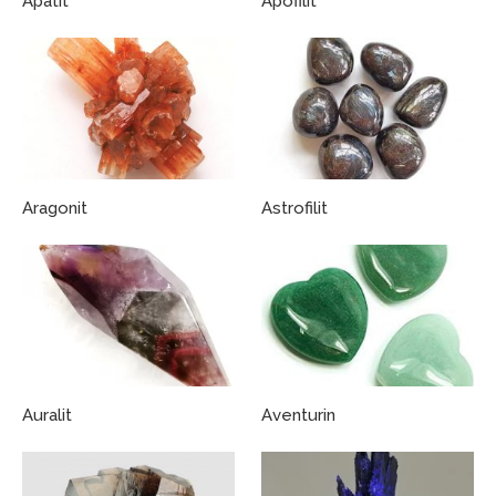
Apatit
Apofilit
Aragonit
Astrofilit
Auralit
Aventurin