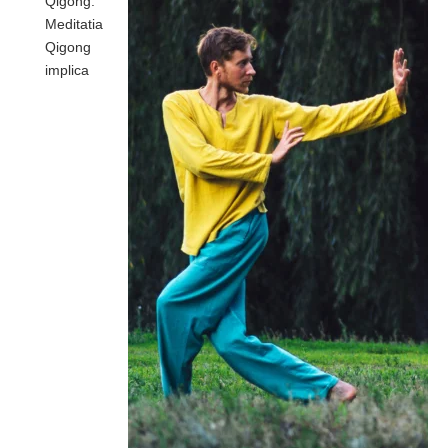
Qigong:
Meditatia
Qigong
implica