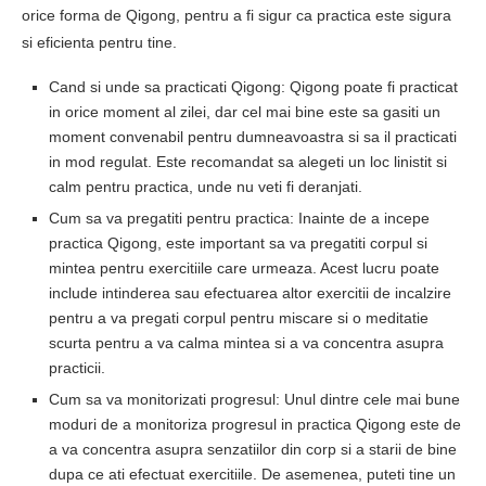
orice forma de Qigong, pentru a fi sigur ca practica este sigura
si eficienta pentru tine.
Cand si unde sa practicati Qigong: Qigong poate fi practicat
in orice moment al zilei, dar cel mai bine este sa gasiti un
moment convenabil pentru dumneavoastra si sa il practicati
in mod regulat. Este recomandat sa alegeti un loc linistit si
calm pentru practica, unde nu veti fi deranjati.
Cum sa va pregatiti pentru practica: Inainte de a incepe
practica Qigong, este important sa va pregatiti corpul si
mintea pentru exercitiile care urmeaza. Acest lucru poate
include intinderea sau efectuarea altor exercitii de incalzire
pentru a va pregati corpul pentru miscare si o meditatie
scurta pentru a va calma mintea si a va concentra asupra
practicii.
Cum sa va monitorizati progresul: Unul dintre cele mai bune
moduri de a monitoriza progresul in practica Qigong este de
a va concentra asupra senzatiilor din corp si a starii de bine
dupa ce ati efectuat exercitiile. De asemenea, puteti tine un