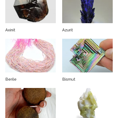
Axinit
Azurit
Berile
Bismut