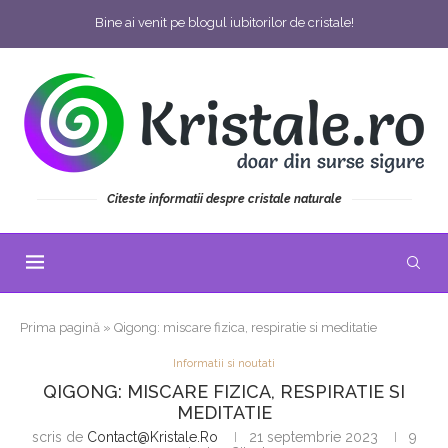
Bine ai venit pe blogul iubitorilor de cristale!
Citeste informatii despre cristale naturale
Prima pagină
»
Qigong: miscare fizica, respiratie si meditatie
Informatii si noutati
QIGONG: MISCARE FIZICA, RESPIRATIE SI
MEDITATIE
scris de
Contact@kristale.ro
21 septembrie 2023
9