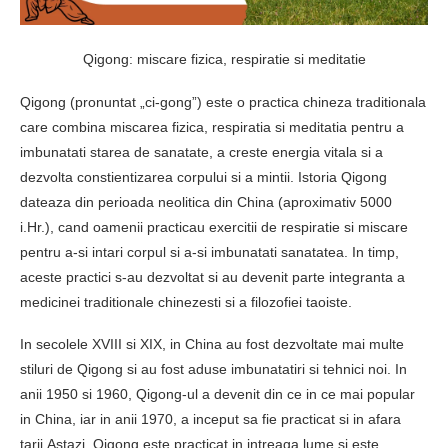
Qigong: miscare fizica, respiratie si meditatie
Qigong (pronuntat „ci-gong”) este o practica chineza traditionala
care combina miscarea fizica, respiratia si meditatia pentru a
imbunatati starea de sanatate, a creste energia vitala si a
dezvolta constientizarea corpului si a mintii. Istoria Qigong
dateaza din perioada neolitica din China (aproximativ 5000
i.Hr.), cand oamenii practicau exercitii de respiratie si miscare
pentru a-si intari corpul si a-si imbunatati sanatatea. In timp,
aceste practici s-au dezvoltat si au devenit parte integranta a
medicinei traditionale chinezesti si a filozofiei taoiste.
In secolele XVIII si XIX, in China au fost dezvoltate mai multe
stiluri de Qigong si au fost aduse imbunatatiri si tehnici noi. In
anii 1950 si 1960, Qigong-ul a devenit din ce in ce mai popular
in China, iar in anii 1970, a inceput sa fie practicat si in afara
tarii.Astazi, Qigong este practicat in intreaga lume si este