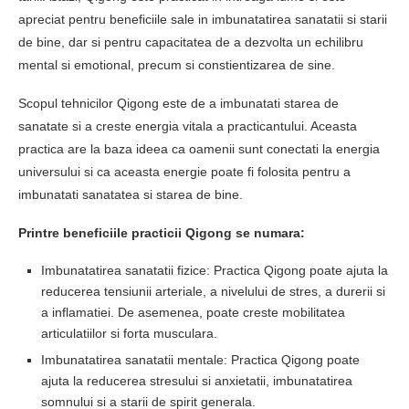
apreciat pentru beneficiile sale in imbunatatirea sanatatii si starii
de bine, dar si pentru capacitatea de a dezvolta un echilibru
mental si emotional, precum si constientizarea de sine.
Scopul tehnicilor Qigong este de a imbunatati starea de
sanatate si a creste energia vitala a practicantului. Aceasta
practica are la baza ideea ca oamenii sunt conectati la energia
universului si ca aceasta energie poate fi folosita pentru a
imbunatati sanatatea si starea de bine.
Printre beneficiile practicii Qigong se numara:
Imbunatatirea sanatatii fizice: Practica Qigong poate ajuta la
reducerea tensiunii arteriale, a nivelului de stres, a durerii si
a inflamatiei. De asemenea, poate creste mobilitatea
articulatiilor si forta musculara.
Imbunatatirea sanatatii mentale: Practica Qigong poate
ajuta la reducerea stresului si anxietatii, imbunatatirea
somnului si a starii de spirit generala.