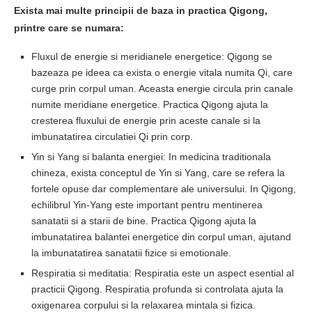
Exista mai multe principii de baza in practica Qigong,
printre care se numara:
Fluxul de energie si meridianele energetice: Qigong se
bazeaza pe ideea ca exista o energie vitala numita Qi, care
curge prin corpul uman. Aceasta energie circula prin canale
numite meridiane energetice. Practica Qigong ajuta la
cresterea fluxului de energie prin aceste canale si la
imbunatatirea circulatiei Qi prin corp.
Yin si Yang si balanta energiei: In medicina traditionala
chineza, exista conceptul de Yin si Yang, care se refera la
fortele opuse dar complementare ale universului. In Qigong,
echilibrul Yin-Yang este important pentru mentinerea
sanatatii si a starii de bine. Practica Qigong ajuta la
imbunatatirea balantei energetice din corpul uman, ajutand
la imbunatatirea sanatatii fizice si emotionale.
Respiratia si meditatia: Respiratia este un aspect esential al
practicii Qigong. Respiratia profunda si controlata ajuta la
oxigenarea corpului si la relaxarea mintala si fizica.