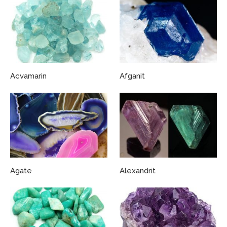
Acvamarin
Afganit
Agate
Alexandrit